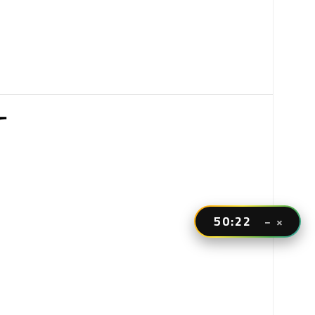
50:21
−
×