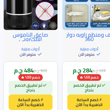
ف ومنظم زاويه دوار
صاعق الناموس
م الساعة الذهبية
خصم الساعة الذهبية
360
الالكترونى
أدوات منزلية
أدوات منزلية
متوفر الآن
متوفر الآن
284
ج.م
484
ج.م
569
ج.م
969
ج.م
خصم 50% 🔥
خصم 50% 🔥