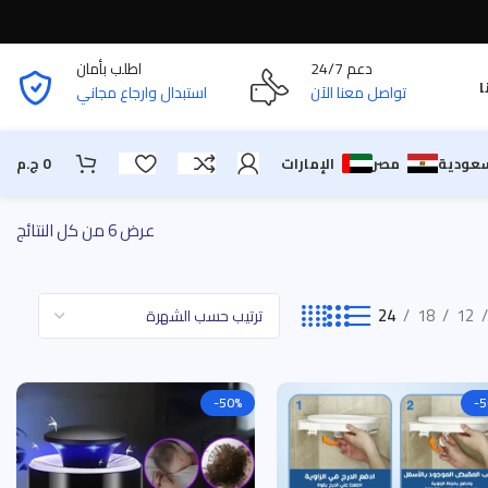
دعم 24/7
اطلب بأمان
ا
تواصل معنا الآن
استبدال وارجاع مجاني
سعودية
مصر
الإمارات
0
ج.م
عرض ⁦6⁩ من كل النتائج
24
18
12
-50%
-5