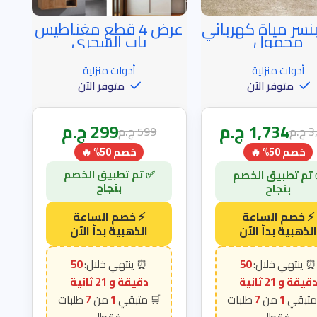
نسر مياة كهربائي
عرض 4 قطع مغناطيس
اعة الذهبية
خصم الساعة الذهبية
محمول
باب السحري
أدوات منزلية
أدوات منزلية
متوفر الآن
متوفر الآن
1,734
ج.م
299
ج.م
3
ج.م
599
ج.م
خصم 50% 🔥
خصم 50% 🔥
50
50
قيقة و 20 ثانية
دقيقة و 20 ثانية
7
1
7
1