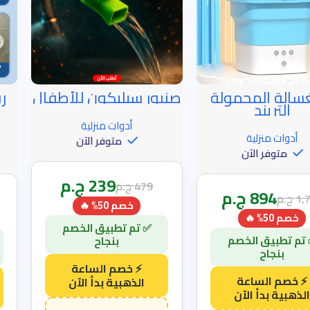
غسالة المحمولة
صنبور سيليكون للأطفال
ر
اعة الذهبية
خصم الساعة الذهبية
خص
التريند
أدوات منزلية
أدوات منزلية
متوفر الآن
متوفر الآن
239
ج.م
479
ج.م
894
ج.م
1,
ج.م
خصم 50% 🔥
خصم 50% 🔥