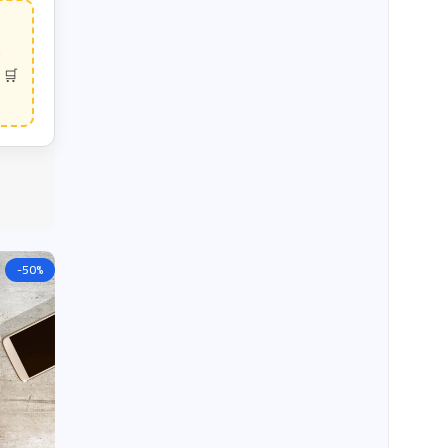
د
-50%