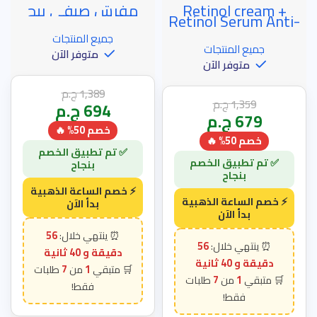
Retinol cream +
مفرش صيفي بيج
خصم الساعة الذهبية
خصم الساعة الذهبية
Retinol Serum Anti-
Aging
جميع المنتجات
جميع المنتجات
متوفر الآن
متوفر الآن
1,389
ج.م
1,359
ج.م
694
ج.م
679
ج.م
خصم 50% 🔥
خصم 50% 🔥
56
56
دقيقة و 39 ثانية
دقيقة و 39 ثانية
7
1
7
1