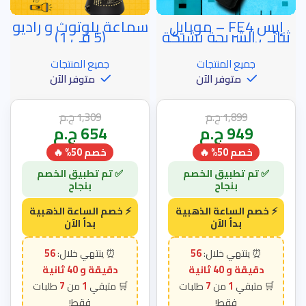
إيس FE4 – موبايل
سماعة بلوتوث و راديو
خصم الساعة الذهبية
خصم الساعة الذهبية
ثنائي الشريحة بشبكة
(5 في 1)
الجيل الثاني
جميع المنتجات
جميع المنتجات
متوفر الآن
متوفر الآن
1,899
ج.م
1,309
ج.م
949
ج.م
654
ج.م
خصم 50% 🔥
خصم 50% 🔥
56
56
دقيقة و 38 ثانية
دقيقة و 38 ثانية
7
1
7
1