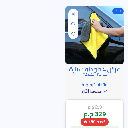
-50%
عرض 4 فوطه سيارة
خصم الساعة الذهبية
فايبر صغير
منتجات ترفيهية
متوفر الآن
659
ج.م
329
ج.م
خصم 50% 🔥