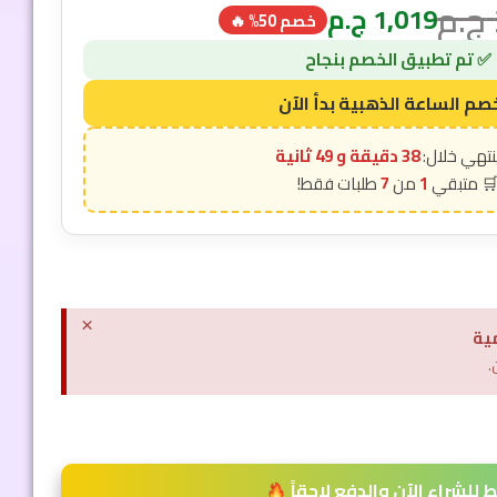
ج.م
1,019
ج.م
خصم 50% 🔥
38 دقيقة و 48 ثانية
7
1
×
ية
.
للشراء الآن والدفع لاحقاً