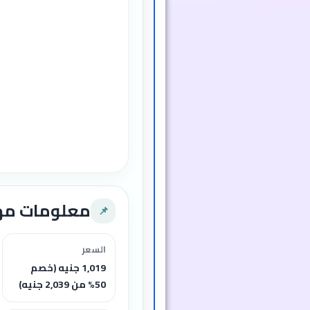
معلومات م
📌
السعر
1,019 جنيه (خصم
50% من 2,039 جنيه)