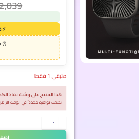
2,039
متبقي 1 فقط!
هذا المنتج على وشك نفاذ الكم
يصعب توافره مجدداً في الوقت الراهن
اضغط 