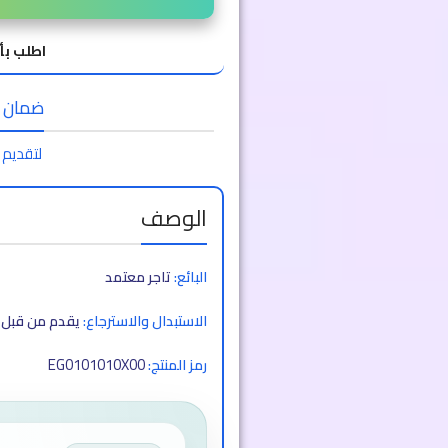
اطلب بأ
ضمان الا
لتقديم 
الوصف
البائع:
تاجر معتمد
الاستبدال والاسترجاع:
يقدم من قبل ا
EG0101010X00
رمز المنتج: