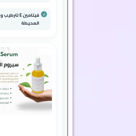
فيتامين E لتر
المحيطة