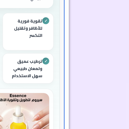
تقوية فورية
✓
للأظافر وتقليل
التكسر
ترطيب عميق
✓
ولمعان طبيعي
سهل الاستخدام