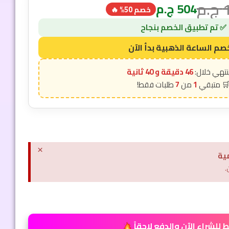
ج.م
504
ج.م
خصم 50% 🔥
46 دقيقة و 39 ثانية
7
1
×
ية
.
للشراء الآن والدفع لاحقاً