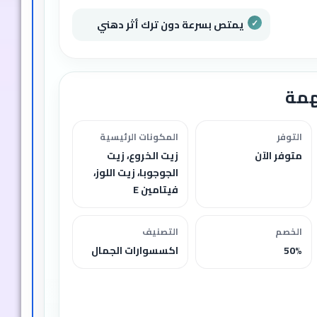
يمتص بسرعة دون ترك أثر دهني
همة
التوفر
المكونات الرئيسية
متوفر الآن
زيت الخروع، زيت
الجوجوبا، زيت اللوز،
فيتامين E
الخصم
التصنيف
50%
اكسسوارات الجمال