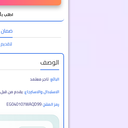
اطلب بأ
ضمان الا
لتقديم 
الوصف
البائع:
تاجر معتمد
الاستبدال والاسترجاع:
يقدم من قبل ا
EG040107WAQD99
رمز المنتج: