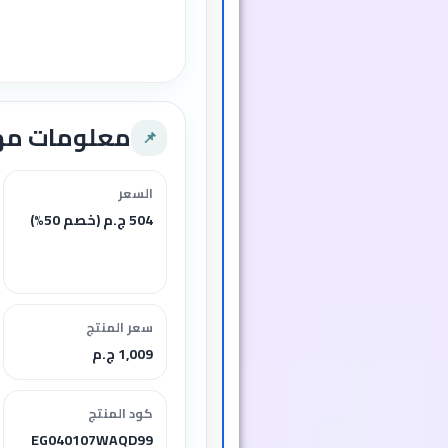
معلومات م
📌
السعر
504 ج.م (خصم 50%)
سعر المنتج
1,009 ج.م
كود المنتج
EG040107WAQD99