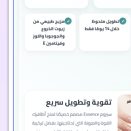
تطويل ملحوظ
مزيج طبيعي من
✓
✓
خلال 14 يومًا فقط
زيوت الخروع
والجوجوبا واللوز
وفيتامين E
تقوية وتطويل سريع
سيروم Essence مصمم خصيصًا لمنح أظافرك
القوة والمرونة التي تحتاجينها. بفضل تركيبة