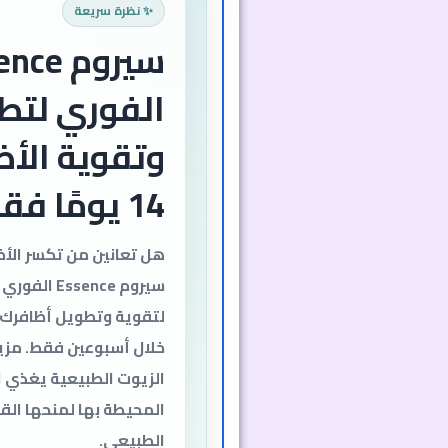
✨ نظرة سريعة
سيروم e
الفوري لتط
وتقوية الأظ
14 يومًا فقط!
هل تعانين من تكسر الأ
سيروم ssence
لتقوية وتطويل أظافرك
خلال أسبوعين فقط. مزي
الزيوت الطبيعية يغذي ا
المحيطة بها لمنحها الق
الطبيعي.