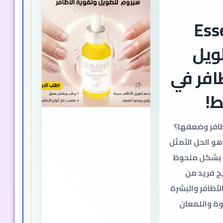
Essenc
ويل
افر في
ظافر وضعفها؟
E الفوري هو الحل الأمثل
 بشكل ملحوظ
ج فريد من
لأظافر والبشرة
وة واللمعان