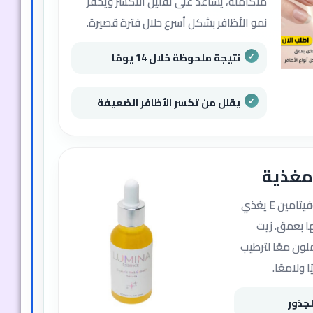
متكاملة، يساعد على تقليل التكسر ويحفز
نمو الأظافر بشكل أسرع خلال فترة قصيرة.
نتيجة ملحوظة خلال 14 يومًا
يقلل من تكسر الأظافر الضعيفة
مغذية
مزيج من الزيوت الطبيعية وفيتامين E يغذي
ها بعمق. زيت
ملون معًا لترطيب
 ولامعًا.
لجذور