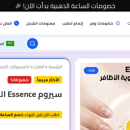
خصومات الساعة الذهبية بدأت الآن! 🎉
ت
خصومات وفر
إتمام الطلب
معلومات الشحن
اتصل بن
ال
الرئيسية
»
المتجر
»
اكسسوارات الجما
-50%
الأكثر مبيعاً
خصم 50%
سيروم Essence الفوري لتطويل وتقوية الأظافر
اطلب الآن قبل انتهاء
خصم الساعة 