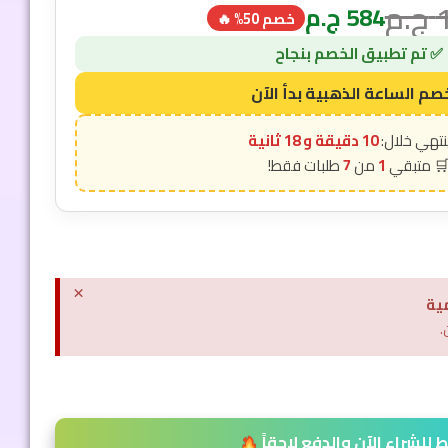
ج.م
584
ج.م
خصم 50% 🔥
10 دقيقة و 17 ثانية
7
1
×
ية
.
للشراء الآن والدفع لاحقاً