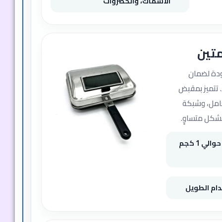
الأسماك، والخضروات
تين
دة لضمان
. تتميز بمقبض
عامل، وشبكة
شكل متساوٍ.
تسع فرخة كاملة أو حوالي 1 كجم
ام الطويل