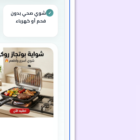
شوي صحي بدون
✓
فحم أو كهرباء