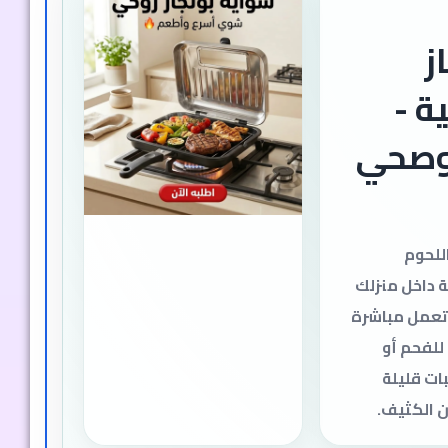
ز
ة -
وصحي
للحوم
 داخل منزلك
 تعمل مباشرة
 للفحم أو
ات قليلة
ن الكثيف.