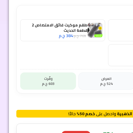
طقم موكيت فائق الامتصاص 2
قطعة الحديث
384
ج.م
769
ج.م
العرض
وفّرت
524
ج.م
603
ج.م
الذهبية
واحصل على
خصم 50%
حالاً!