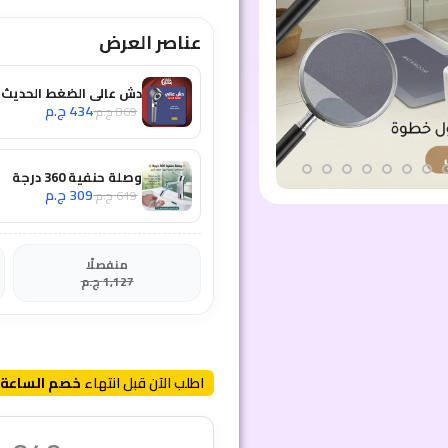
عناصر العرض
دش عالي الضغط الحديث
434
ج.م
869
ج.م
وصلة حنفية 360 درجة
309
ج.م
619
ج.م
منفصلًا
1,127
ج.م
اطلب الآن قبل انتهاء
خصم الساعة 