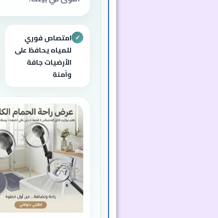
امتصاص فوري
✓
للمياه يحافظ على
الأرضيات جافة
وآمنة