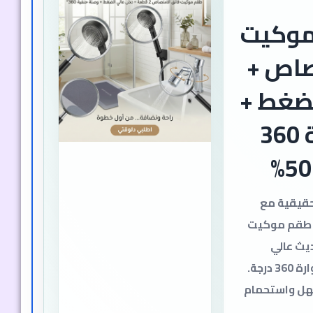
موكيت
صاص +
ضغط +
وصلة حنفية 360
حقيقية مع
 طقم موكيت
يث عالي
الضغط، ووصلة حنفية دوارة 360 درجة.
هل واستحمام