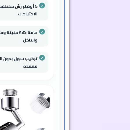
5 أوضاع رش مختلفة
الاحتياجات
خامة ABS متين
والتآكل
تركيب سهل بدون الح
معقدة