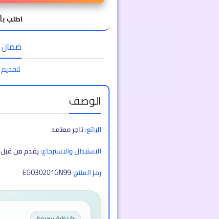
اطلب بأ
ضمان الا
لتقديم 
الوصف
البائع:
تاجر معتمد
الاستبدال والاسترجاع:
يقدم من قبل ا
EG030201GN99
رمز المنتج:
✨ نظرة سريعة