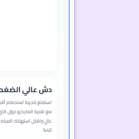
دش عالي الضغط 
استمتع بتجربة استحمام أق
مع تقنية المايكرو نوزل ال
عالٍ وتقلل استهلاك المياه 
40%.