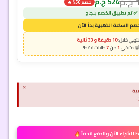
ج.م
524
ج.م
خصم 50% 🔥
10 دقيقة و 31 ثانية
7
1
×
ية
.
للشراء الآن والدفع لاحقاً