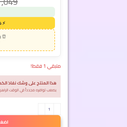
1,049
متبقي 1 فقط!
هذا المنتج على وشك نفاذ الكم
يصعب توافره مجدداً في الوقت الراهن
اضغط 