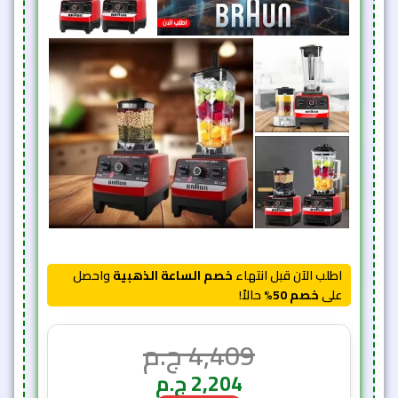
اطلب الآن قبل انتهاء
خصم الساعة الذهبية
واحصل
على
خصم 50%
حالاً!
4,409
ج.م
2,204
ج.م