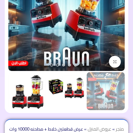
اضغط للتكبير
ة
»
المتجر
»
عروض المنزل
»