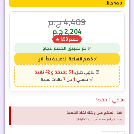
50%
حالاً!
4,409
ج.م
2,204
ج.م
خصم 50% 🔥
51 دقيقة و 40 ثانية
7
1
متبقي 1 فقط!
×
هذا المنتج على وشك نفاذ الكمية
يصعب توافره مجدداً في الوقت الراهن.