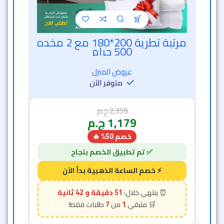
مرتبة تطرية 200*180 مع 2 مخده
خصم الساعة الذهبية
500 جرام
عروض المنزل
متوفر الآن
2,359
ج.م
1,179
ج.م
خصم 50% 🔥
51 دقيقة و 40 ثانية
7
1