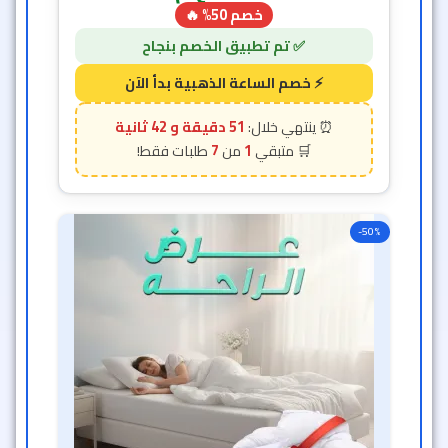
خصم 50% 🔥
51 دقيقة و 40 ثانية
7
1
-50%