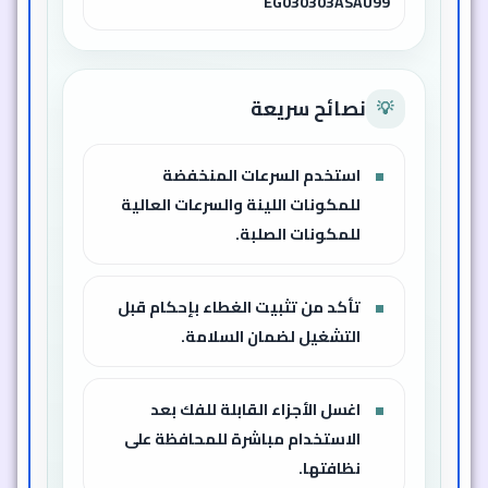
EG030303ASAU99
نصائح سريعة
💡
استخدم السرعات المنخفضة
للمكونات اللينة والسرعات العالية
للمكونات الصلبة.
تأكد من تثبيت الغطاء بإحكام قبل
التشغيل لضمان السلامة.
اغسل الأجزاء القابلة للفك بعد
الاستخدام مباشرة للمحافظة على
نظافتها.