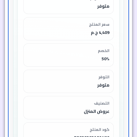
متوفر
سعر المنتج
4,409 ج.م
الخصم
50%
التوفر
متوفر
التصنيف
عروض المنزل
كود المنتج