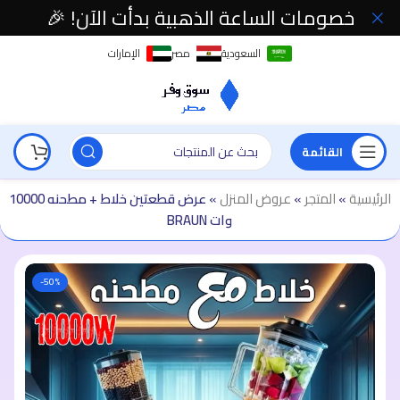
خصومات الساعة الذهبية بدأت الآن! 🎉
السعودية
مصر
الإمارات
القائمة
الرئيسية
»
المتجر
»
عروض المنزل
»
عرض قطعتين خلاط + مطحنه 10000
وات BRAUN
-50%