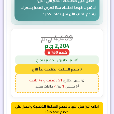
احصل على مطبخك الاحترافي الآن!
لا تفوت فرصة امتلاك هذا العرض المميز بسعر لا
يقاوم. اطلب الآن قبل نفاد الكمية!
4,409
ج.م
2,204
ج.م
خصم 50% 🔥
51 دقيقة و 40 ثانية
7
1
اطلب الآن قبل انتهاء
خصم الساعة الذهبية
واحصل على
خصم 50%
حالاً!