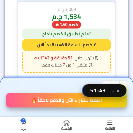
3,069
ج.م
1,534
ج.م
خصم 50% 🔥
51 دقيقة و 40 ثانية
7
1
51:41
-50%
−
×
اضغط للشراء الآن والدفع لاحقاً
0
القائمة
الرئيسية
عربة