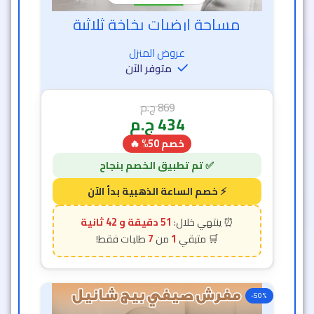
مساحة ارضيات بخاخة ثلاثية
خصم الساعة الذهبية
عروض المنزل
متوفر الآن
869
ج.م
434
ج.م
خصم 50% 🔥
51 دقيقة و 40 ثانية
7
1
-50%