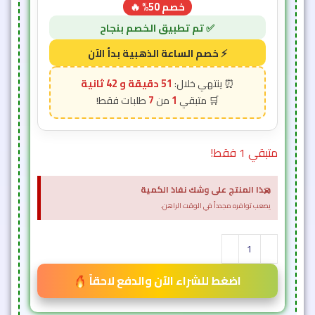
خصم 50% 🔥
51 دقيقة و 40 ثانية
7
1
متبقي 1 فقط!
×
هذا المنتج على وشك نفاذ الكمية
يصعب توافره مجدداً في الوقت الراهن.
اضغط للشراء الآن والدفع لاحقاً