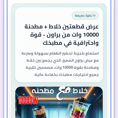
✨ نظرة سريعة
عرض قطعتين خلاط + مطحنة
10000 وات من براون - قوة
واحترافية في مطبخك
استمتع بتجربة تحضير الطعام بسهولة وسرعة
مع عرض براون المميز، الذي يجمع بين خلاط
ومطحنة بقوة 10000 وات، مصممين لتلبية
جميع احتياجات مطبخك بكفاءة عالية.