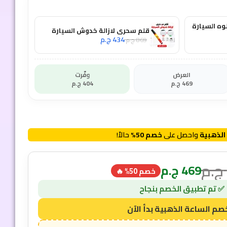
وه السيارة
قلم سحرى لازالة خدوش السيارة
434
ج.م
869
ج.م
العرض
وفّرت
469
ج.م
404
ج.م
الذهبية
واحصل على
خصم 50%
حالاً!
ج.م
469
ج.م
خصم 50% 🔥