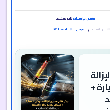
يشحن بواسطة:
تاجر معتمد
لتاجر باستخدام
النموذج التالي اضغط هنا
.
زالة
رة +
د