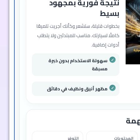
نتيجة فورية بمجهود
بسيط
بخطوات قليلة، ستشعر وكأنك أجريت تلميعًا
كاملًا لسيارتك. مناسب للمبتدئين ولا يتطلب
أدوات إضافية.
سهولة الاستخدام بدون خبرة
مسبقة
مظهر أنيق ونظيف في دقائق
همة
المحتويات
التوفر