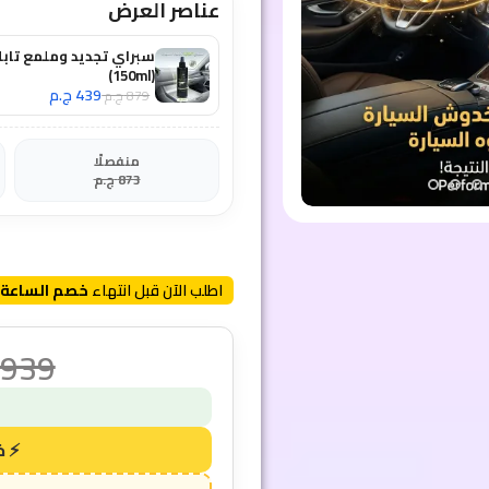
عناصر العرض
سبراي تجديد وملمع تابل
(150ml)
439
ج.م
879
ج.م
منفصلًا
873
ج.م
اطلب الآن قبل انتهاء
خصم الساعة 
939