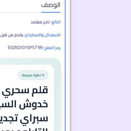
الوصف
البائع:
تاجر معتمد
الاستبدال والاسترجاع:
يقدم من قبل ا
EG050701SPST99
رمز المنتج:
✨ نظرة سريعة
قلم سحري لإ
خدوش السيا
سبراي تجدي