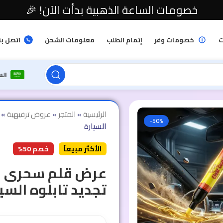
خصومات الساعة الذهبية بدأت الآن! 🎉
ت
خصومات وفر
إتمام الطلب
معلومات الشحن
اتصل بن
ال
الرئيسية
»
المتجر
»
عروض ترفيهية
»
-50%
السيارة
الأكثر مبيعاً
خصم 50%
عرض قلم سحرى لا
تجديد تابلوه السي