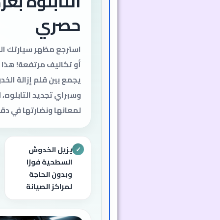
التابلوه بع
حصري
استرجع مظهر سيارتك الج
أو تكاليف مرتفعة! هذا 
يجمع بين قلم إزالة ال
وسبراي تجديد التابلوه، 
لمعانها ونضارتها في دقا
يزيل الخدوش
✓
السطحية فورًا
وبدون الحاجة
لمراكز الصيانة