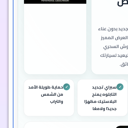
رض
ديد بدون عناء
العرض المميز
خدوش السحري
ليعيد لسيارتك
ئق.
سبراي تجديد
حماية طويلة الأمد
✓
✓
التابلوه يمنح
من الشمس
البلاستيك مظهرًا
والتراب
جديدًا ولامعًا