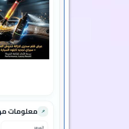
معلومات م
📌
السعر