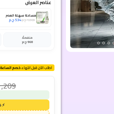
عناصر العرض
مساحة سهلة العصر
534
ج.م
1,069
ج.م
منفصلًا
968
ج.م
اطلب الآن قبل انتهاء
خصم الساعة 
1,209