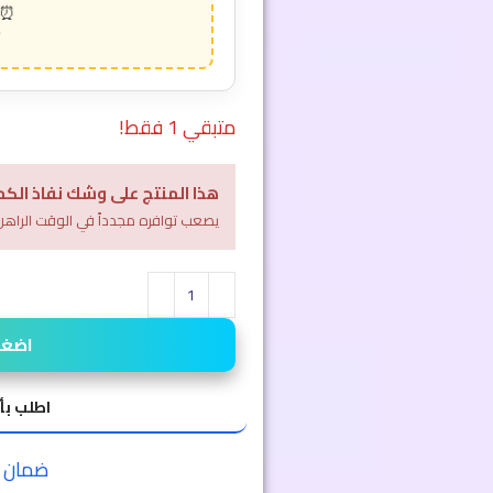
متبقي 1 فقط!
هذا المنتج على وشك نفاذ الكم
يصعب توافره مجدداً في الوقت الراهن
اضغط 
اطلب بأ
ضمان الا