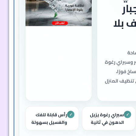
ار
 بلا
احة
ر وسبراي رغوة
خ فورًا،
تنظيف المنزل
سبراي رغوة يزيل
رأس قابلة للفك
✓
✓
الدهون في ثانية
والغسيل بسهولة