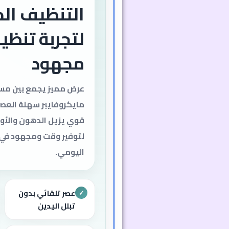
التنظيف الجب
لتجربة تنظيف
مجهود
عرض مميز يجمع بين مس
مايكروفايبر سهلة العص
قوي يزيل الدهون والأوسا
لتوفير وقت ومجهود في 
اليومي.
عصر تلقائي بدون
✓
تبلل اليدين