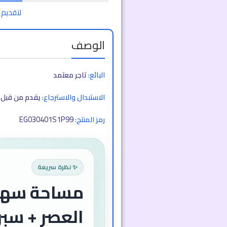
لتقديم 
الوصف
البائع:
تاجر معتمد
الاستبدال والاسترجاع:
يقدم من قبل ا
EG030401S1P99
رمز المنتج:
✨ نظرة سريعة
مساحة سهل
العصر + سب