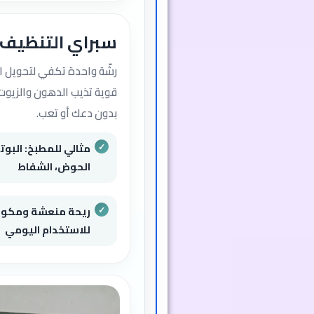
سبراي التنظيف ا
رشّة واحدة تكفي لتحويل ال
قوية تذيب الدهون والزيوت 
بدون دعك أو تعب.
مثالي للمطبخ: البوتج
الحوض، الشفاط
ريحة منعشة ومكونا
للاستخدام اليومي