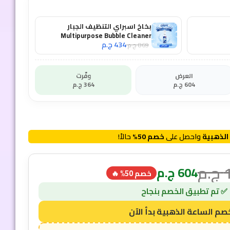
بخاخ اسبراي التنظيف الجبار
Multipurpose Bubble Cleaner
434
ج.م
869
ج.م
العرض
وفّرت
604
ج.م
364
ج.م
الذهبية
واحصل على
خصم 50%
حالاً!
ج.م
604
ج.م
خصم 50% 🔥