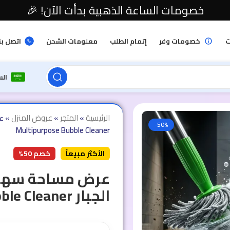
خصومات الساعة الذهبية بدأت الآن! 🎉
ت
خصومات وفر
إتمام الطلب
معلومات الشحن
اتصل بن
ال
الرئيسية
»
المتجر
»
عروض المنزل
»
عر
-50%
Multipurpose Bubble Cleaner
الأكثر مبيعاً
خصم 50%
عرض مساحة سهلة 
الجبار Multipurpose Bubble Cleaner