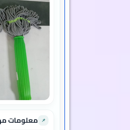
معلومات م
📌