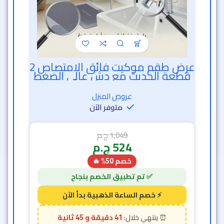
عرض طقم موكيت فائق الامتصاص 2
خصم الساعة الذهبية
قطعة الحديث مع دش عالي الضغط
الحديث و وصلة حنفية 360 درجة
عروض المنزل
متوفر الآن
1,049
ج.م
524
ج.م
خصم 50% 🔥
41 دقيقة و 42 ثانية