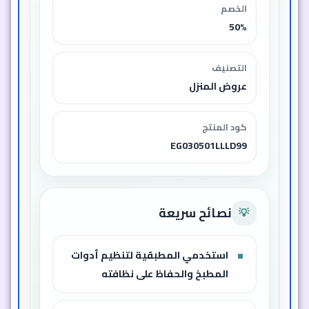
الخصم
50%
التصنيف
عروض المنزل
كود المنتج
EG030501LLLD99
نصائح سريعة
💡
استخدمي المطبقية لتنظيم أدوات
المطبخ والحفاظ على نظافته