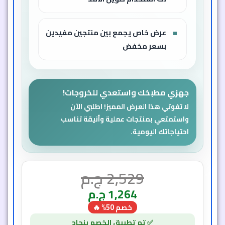
عرض خاص يجمع بين منتجين مفيدين
بسعر مخفض
جهزي مطبخك واستعدي للخروجات!
لا تفوتي هذا العرض المميز! اطلبي الآن
واستمتعي بمنتجات عملية وأنيقة تناسب
احتياجاتك اليومية.
2,529
ج.م
1,264
ج.م
خصم 50% 🔥