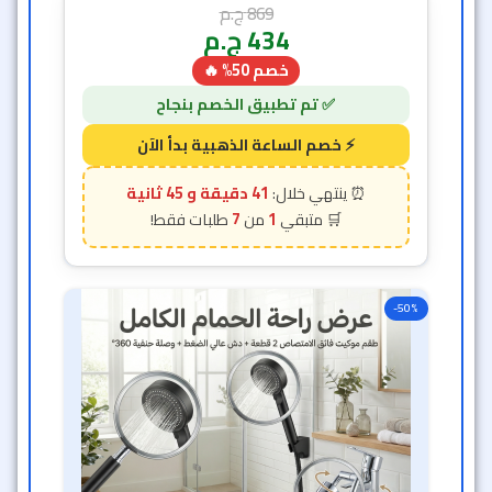
869
ج.م
434
ج.م
خصم 50% 🔥
41 دقيقة و 42 ثانية
7
1
-50%