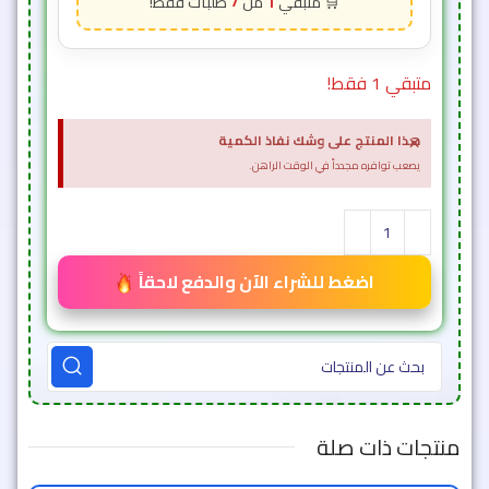
7
1
متبقي 1 فقط!
×
هذا المنتج على وشك نفاذ الكمية
يصعب توافره مجدداً في الوقت الراهن.
اضغط للشراء الآن والدفع لاحقاً
منتجات ذات صلة