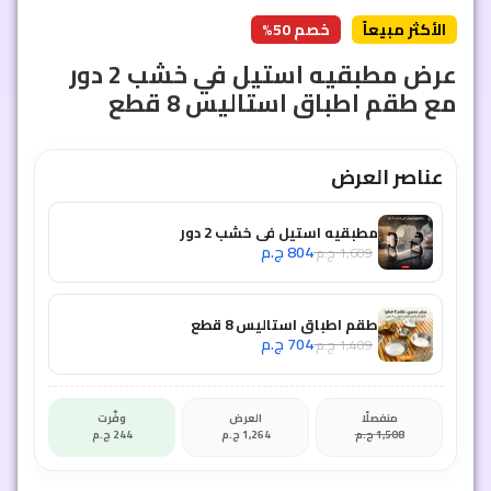
الأكثر مبيعاً
خصم 50%
عرض مطبقيه استيل في خشب 2 دور
مع طقم اطباق استاليس 8 قطع
عناصر العرض
مطبقيه استيل في خشب 2 دور
804
ج.م
1,609
ج.م
طقم اطباق استاليس 8 قطع
704
ج.م
1,409
ج.م
منفصلًا
العرض
وفّرت
1,508
ج.م
1,264
ج.م
244
ج.م