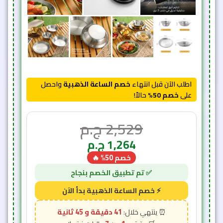
اطلب الآن قبل انتهاء
خصم الساعة الذهبية
واحصل
على
خصم 50%
حالاً!
2,529
ج.م
1,264
ج.م
خصم 50% 🔥
41 دقيقة و 42 ثانية