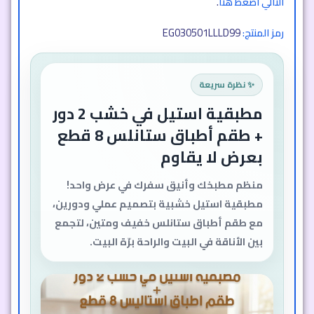
التالي اضغط هنا
.
EG030501LLLD99
رمز المنتج:
✨ نظرة سريعة
مطبقية استيل في خشب 2 دور
+ طقم أطباق ستانلس 8 قطع
بعرض لا يقاوم
منظم مطبخك وأنيق سفرك في عرض واحد!
مطبقية استيل خشبية بتصميم عملي ودورين،
مع طقم أطباق ستانلس خفيف ومتين، لتجمع
بين الأناقة في البيت والراحة برّة البيت.