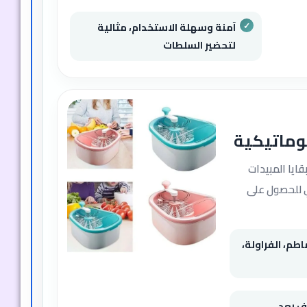
طم، الفراولة،
ف
ه مع الحفاظ