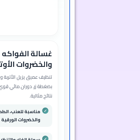
مناسبة للعنب، الطما
والخضروات الورقية
سهلة الفك والتنظي
تقلل استهلاك الميا
على الصحة