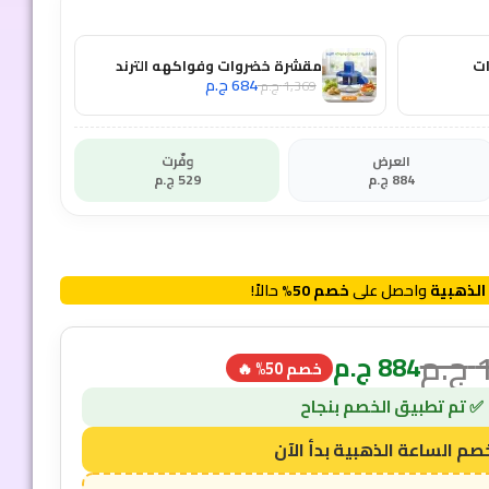
ات
مقشرة خضروات وفواكهه الترند
684
ج.م
1,369
ج.م
العرض
وفّرت
884
ج.م
529
ج.م
الذهبية
واحصل على
خصم 50%
حالاً!
ج.م
884
ج.م
خصم 50% 🔥