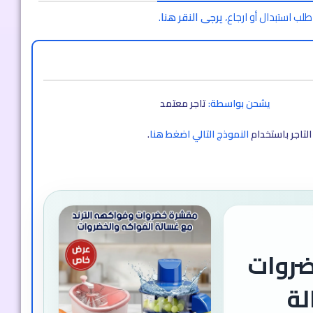
طلب استبدال أو ارجاع،
يرجى النقر هنا
.
يشحن بواسطة:
تاجر معتمد
لتاجر باستخدام
النموذج التالي اضغط هنا
.
ضروات
رند +