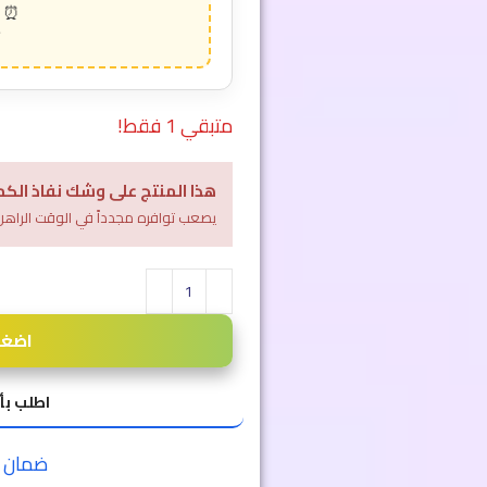
متبقي 1 فقط!
هذا المنتج على وشك نفاذ الكم
يصعب توافره مجدداً في الوقت الراهن
اضغط 
اطلب بأ
ضمان الا