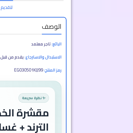
لتقديم 
الوصف
البائع:
تاجر معتمد
الاستبدال والاسترجاع:
يقدم من قبل ا
EG030501KJJ99
رمز المنتج:
✨ نظرة سريعة
مقشرة الخ
والفواكه الت