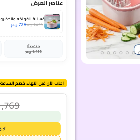
عناصر العرض
غسالة الفواكه والخضرو
729
ج.م
1,459
ج.م
منفصلًا
1,413
ج.م
اطلب الآن قبل انتهاء
خصم الساعة 
1,769