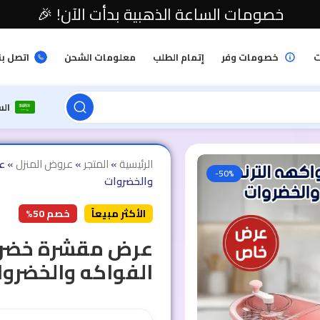
خصومات الساعة الذهبية بدأت الآن! 🎉
ت
خصومات وفر
إتمام الطلب
معلومات الشحن
اتصل بن
ال
الرئيسية
»
المتجر
»
عروض المنزل
»
ع
-50%
والخضروات
الأكثر مبيعاً
خصم 50%
عرض مقشرة خضروا
الفواكه والخضروا