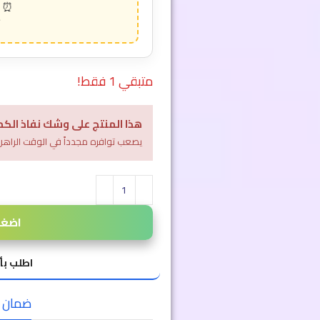
متبقي 1 فقط!
هذا المنتج على وشك نفاذ الكم
يصعب توافره مجدداً في الوقت الراهن
اضغط 
اطلب بأ
ضمان الا