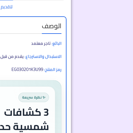
لتقديم 
الوصف
البائع:
تاجر معتمد
الاستبدال والاسترجاع:
يقدم من قبل ا
EG030201K3U99
رمز المنتج:
✨ نظرة سريعة
3 كشافات
شمسية حديث