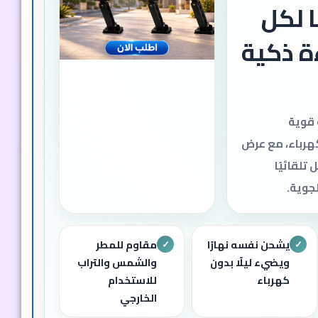
12 لمبة LED لكل
ة ذكية
 قوية
هرباء، مع عرض
لقائيًا
جوية.
يشحن نفسه نهارًا
مقاوم للمطر
✓
✓
ويضيء ليلًا بدون
والشمس والتراب
كهرباء
للاستخدام
الخارجي