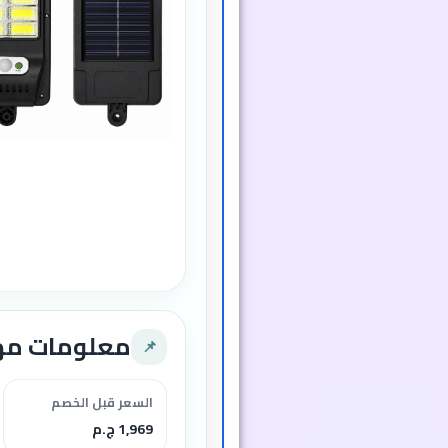
معلومات م
📌
السعر قبل الخصم
1,969 ج.م