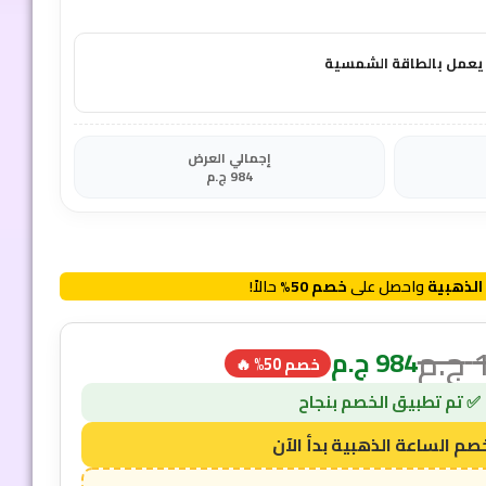
إجمالي العرض
984
ج.م
الذهبية
واحصل على
خصم 50%
حالاً!
ج.م
984
ج.م
خصم 50% 🔥