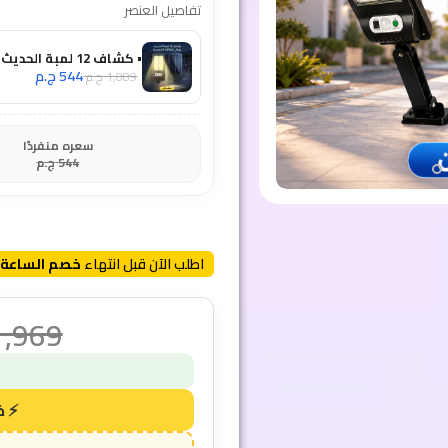
تفاصيل العنصر
• كشاف 12 لمبة الحديث يعمل بالطاقة الشمسية
544
ج.م
1,089
ج.م
سعره منفردًا
544
ج.م
اطلب الآن قبل انتهاء
خصم الساعة 
1,969