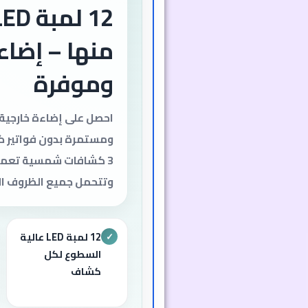
منها – إضاء
وموفرة
احصل على إضاءة خارجية
ومستمرة بدون فواتير ك
3 كشافات شمسية تعمل ت
وتتحمل جميع الظروف ال
12 لمبة LED عالية
✓
السطوع لكل
كشاف