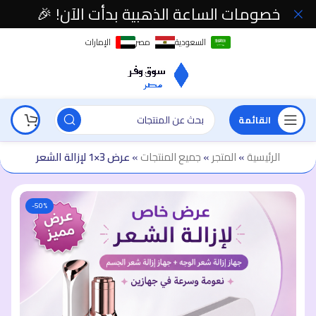
خصومات الساعة الذهبية بدأت الآن! 🎉
السعودية
مصر
الإمارات
القائمة
الرئيسية
»
المتجر
»
جميع المنتجات
»
عرض 3×1 لإزالة الشعر
-50%