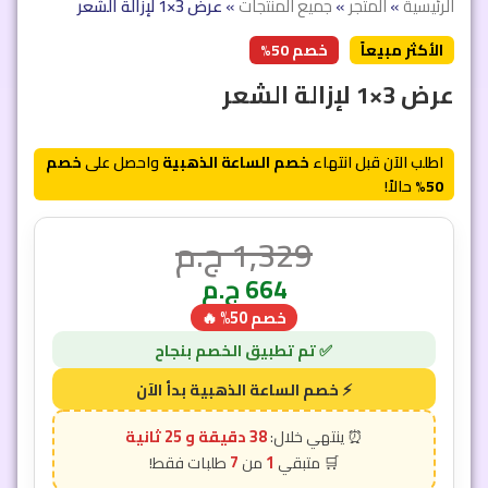
الرئيسية
»
المتجر
»
جميع المنتجات
»
عرض 3×1 لإزالة الشعر
الأكثر مبيعاً
خصم 50%
عرض 3×1 لإزالة الشعر
اطلب الآن قبل انتهاء
خصم الساعة الذهبية
واحصل على
خصم
50%
حالاً!
1,329
ج.م
664
ج.م
خصم 50% 🔥
38 دقيقة و 23 ثانية
7
1