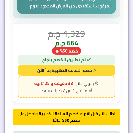
المرغوب. استفيدي من العرض المحدود اليوم!
1,329
ج.م
664
ج.م
خصم 50% 🔥
38 دقيقة و 23 ثانية
7
1
اطلب الآن قبل انتهاء
خصم الساعة الذهبية
واحصل على
خصم 50%
حالاً!