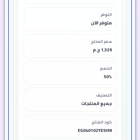
التوفر
متوفر الآن
سعر المنتج
1,329 ج.م
الخصم
50%
التصنيف
جميع المنتجات
كود المنتج
EG040102YESI99