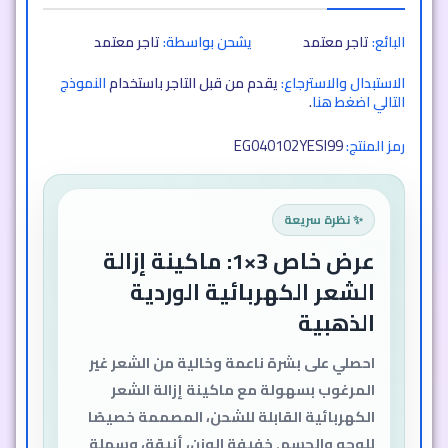
البائع:
تاجر معتمد
يشحن بواسطة:
تاجر معتمد
الاستبدال والاسترجاع:
يقدم من قبل التاجر باستخدام
النموذج
التالي اضغط هنا
.
EG040102YESI99
رمز المنتج:
✨ نظرة سريعة
عرض خاص 3×1: ماكينة إزالة
الشعر الكهربائية الوردية
الذهبية
احصلي على بشرة ناعمة وخالية من الشعر غير
المرغوب بسهولة مع ماكينة إزالة الشعر
الكهربائية القابلة للشحن، المصممة خصيصًا
للوجه والجسم. خفيفة الوزن، أنيقة، وسهلة