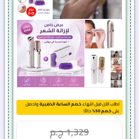
اطلب الآن قبل انتهاء
خصم الساعة الذهبية
واحصل
على
خصم 50%
حالاً!
1,329
ج.م