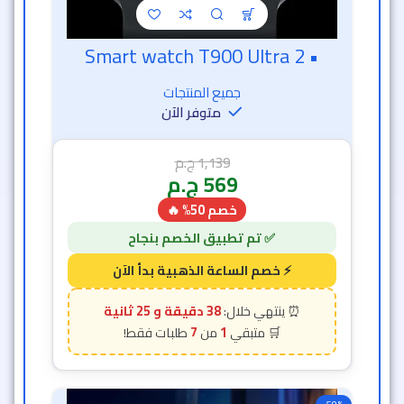
• Smart watch T900 Ultra 2
خصم الساعة الذهبية
جميع المنتجات
متوفر الآن
1,139
ج.م
569
ج.م
خصم 50% 🔥
38 دقيقة و 23 ثانية
7
1