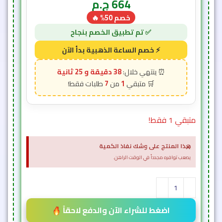
664
ج.م
خصم 50% 🔥
38 دقيقة و 23 ثانية
7
1
متبقي 1 فقط!
×
هذا المنتج على وشك نفاذ الكمية
يصعب توافره مجدداً في الوقت الراهن.
اضغط للشراء الآن والدفع لاحقاً