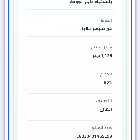
بلاستيك عالي الجودة
التوفر
غير متوفر حاليًا
سعر المنتج
1,179 ج.م
الخصم
50%
التصنيف
المنزل
كود المنتج
EG030401ASSE99