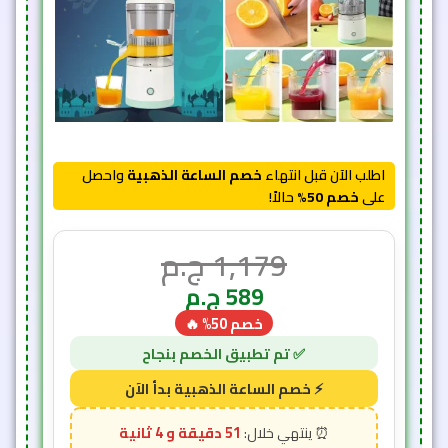
اطلب الآن قبل انتهاء
خصم الساعة الذهبية
واحصل
على
خصم 50%
حالاً!
1,179
ج.م
589
ج.م
خصم 50% 🔥
51 دقيقة و 2 ثانية