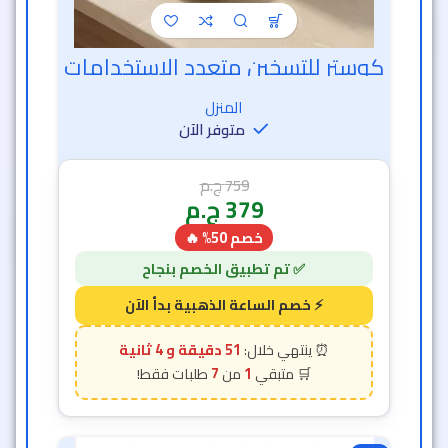
كوستر للتسخين متعدد الاستخدامات
خصم الساعة الذهبية
المنزل
متوفر الآن
759
ج.م
379
ج.م
خصم 50% 🔥
51 دقيقة و 2 ثانية
7
1