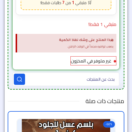
7
1
متبقي 1 فقط!
×
هذا المنتج على وشك نفاذ الكمية
يصعب توافره مجدداً في الوقت الراهن.
غير متوفر في المخزون
منتجات ذات صلة
-50%