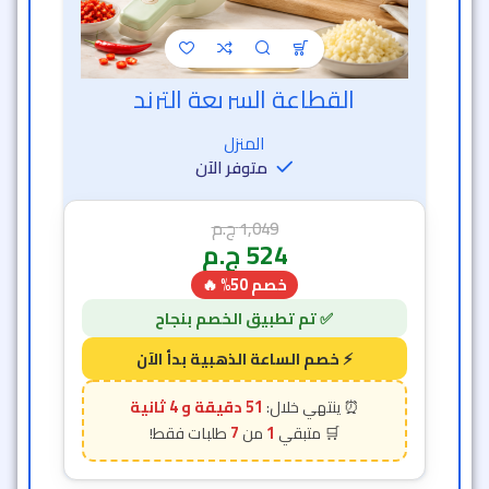
القطاعة السريعة الترند
خصم الساعة الذهبية
المنزل
متوفر الآن
1,049
ج.م
524
ج.م
خصم 50% 🔥
51 دقيقة و 2 ثانية
7
1