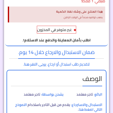
متبقي 1 فقط!
×
هذا المنتج على وشك نفاذ الكمية
يصعب توافره مجدداً في الوقت الراهن.
غير متوفر في المخزون
اطلب بأمان المعاينة والدفع عند الاستلام!
.
ضمان الاستبدال والارجاع خلال 14 يوم.
لتقديم طلب استبدال أو ارجاع،
يرجى النقر هنا
.
الوصف
البائع:
تاجر معتمد
يشحن بواسطة:
تاجر معتمد
الاستبدال والاسترجاع:
يقدم من قبل التاجر باستخدام
النموذج
التالي اضغط هنا
.