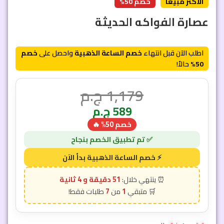
الأكثر مبيعاً
خصم 50%
عصارة الفواكه الحديثة
اطلب الآن قبل انتهاء
خصم الساعة الذهبية
واحصل على
خصم
50%
حالاً!
1,179
ج.م
589
ج.م
خصم 50% 🔥
51 دقيقة و 2 ثانية
7
1