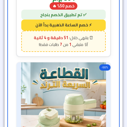
خصم 50% 🔥
51 دقيقة و 2 ثانية
7
1
-50%