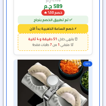
1,179
ج.م
589
ج.م
خصم 50% 🔥
51 دقيقة و 2 ثانية
7
1
-50%