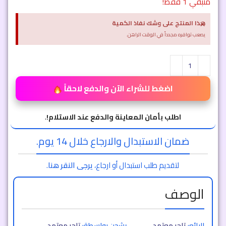
متبقي 1 فقط!
×
هذا المنتج على وشك نفاذ الكمية
يصعب توافره مجدداً في الوقت الراهن.
اضغط للشراء الآن والدفع لاحقاً
اطلب بأمان المعاينة والدفع عند الاستلام!
.
ضمان الاستبدال والارجاع خلال 14 يوم.
لتقديم طلب استبدال أو ارجاع،
يرجى النقر هنا
.
الوصف
البائع:
تاجر معتمد
يشحن بواسطة:
تاجر معتمد