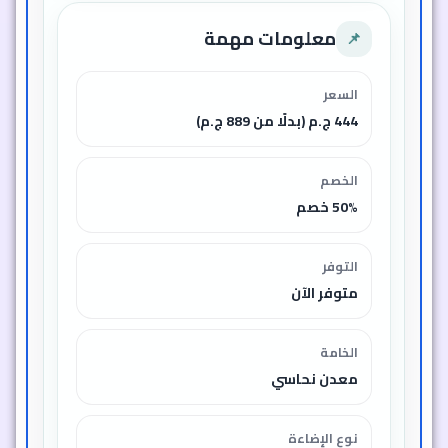
معلومات مهمة
📌
السعر
444 ج.م (بدلًا من 889 ج.م)
الخصم
50% خصم
التوفر
متوفر الآن
الخامة
معدن نحاسي
نوع الإضاءة