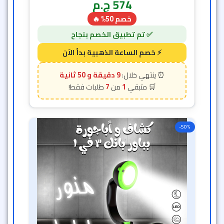
574
ج.م
خصم 50% 🔥
9 دقيقة و 48 ثانية
7
1
-50%