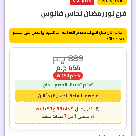
الأكثر مبيعاً
خصم 50%
فرع نور رمضان نحاس فانوس
اطلب الآن قبل انتهاء
خصم الساعة الذهبية
واحصل على
خصم
50%
حالاً!
889
ج.م
444
ج.م
خصم 50% 🔥
9 دقيقة و 48 ثانية
7
1