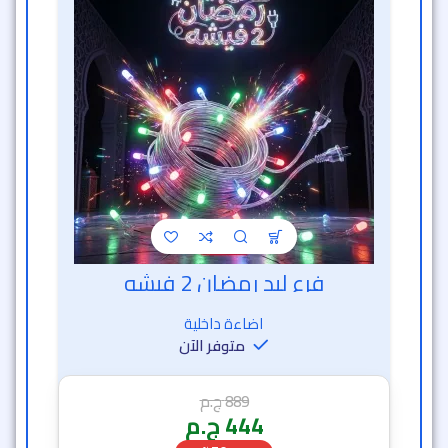
فرع ليد رمضان 2 فيشه
خصم الساعة الذهبية
اضاءة داخلية
متوفر الآن
889
ج.م
444
ج.م