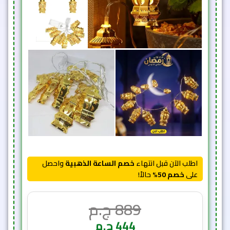
اطلب الآن قبل انتهاء
خصم الساعة الذهبية
واحصل
على
خصم 50%
حالاً!
889
ج.م
444
ج.م