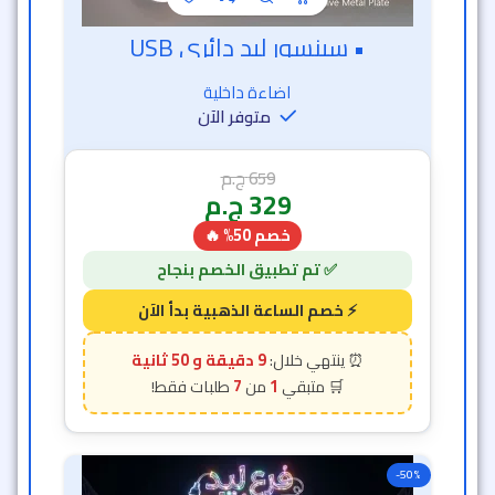
• سينسور ليد دائري USB
خصم الساعة الذهبية
اضاءة داخلية
متوفر الآن
659
ج.م
329
ج.م
خصم 50% 🔥
9 دقيقة و 48 ثانية
7
1
-50%