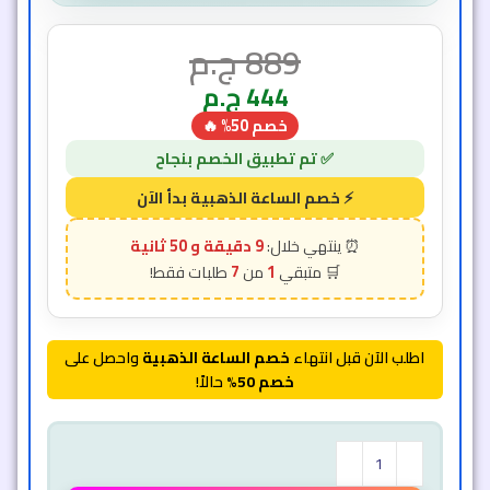
889
ج.م
444
ج.م
خصم 50% 🔥
9 دقيقة و 48 ثانية
7
1
اطلب الآن قبل انتهاء
خصم الساعة الذهبية
واحصل على
خصم 50%
حالاً!