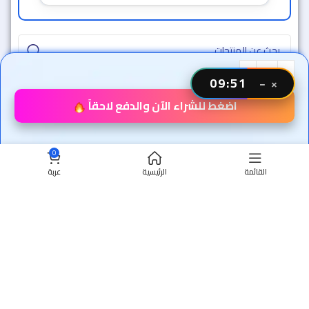
09:49
−
×
اضغط للشراء الآن والدفع لاحقاً
0
القائمة
الرئيسية
عربة
سوق وفر - مصر
جميع الحقوق محفوظة 2024 ©