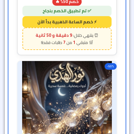
خصم 50% 🔥
9 دقيقة و 48 ثانية
7
1
-50%