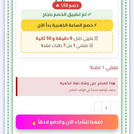
خصم 50% 🔥
9 دقيقة و 48 ثانية
7
1
متبقي 1 فقط!
×
هذا المنتج على وشك نفاذ الكمية
يصعب توافره مجدداً في الوقت الراهن.
اضغط للشراء الآن والدفع لاحقاً