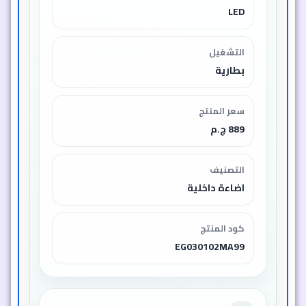
LED
التشغيل
بطارية
سعر المنتج
889 ج.م
التصنيف
اضاءة داخلية
كود المنتج
EG030102MA99