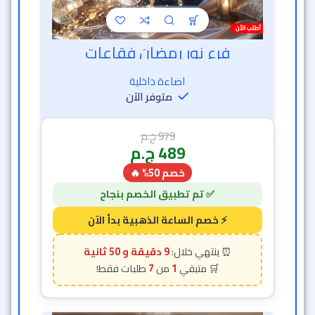
فرع نور رمضان فقاعات
خصم الساعة الذهبية
اضاءة داخلية
متوفر الآن
979
ج.م
489
ج.م
خصم 50% 🔥
9 دقيقة و 48 ثانية
7
1