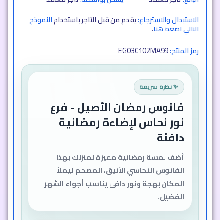
الاستبدال والاسترجاع:
يقدم من قبل التاجر باستخدام
النموذج
التالي اضغط هنا
.
EG030102MA99
رمز المنتج:
✨ نظرة سريعة
فانوس رمضان الأصيل - فرع
نور نحاس لإضاءة رمضانية
دافئة
أضف لمسة رمضانية مميزة لمنزلك بهذا
الفانوس النحاسي الأنيق، المصمم ليملأ
المكان بهجة ونور دافئ يناسب أجواء الشهر
الفضيل.