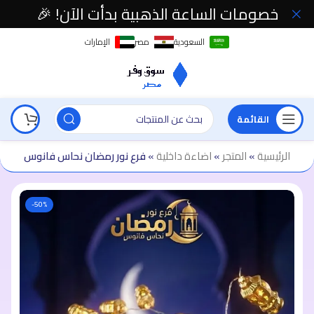
خصومات الساعة الذهبية بدأت الآن! 🎉
السعودية
مصر
الإمارات
القائمة
الرئيسية
»
المتجر
»
اضاءة داخلية
»
فرع نور رمضان نحاس فانوس
-50%