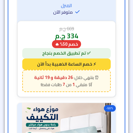
المنزل
متوفر الآن
669
ج.م
334
ج.م
خصم 50% 🔥
26 دقيقة و 17 ثانية
7
1
-50%