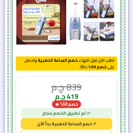
اطلب الآن قبل انتهاء
خصم الساعة الذهبية
واحصل
على
خصم 50%
حالاً!
839
ج.م
419
ج.م
خصم 50% 🔥