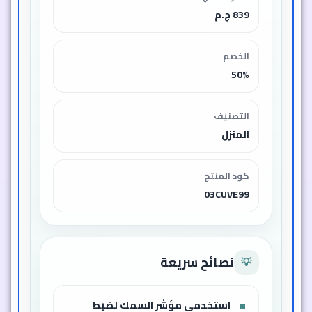
839 ج.م
الخصم
50%
التصنيف
المنزل
كود المنتج
03CUVE99
نصائح سريعة
💡
استخدمي مؤشر السمك لضبط