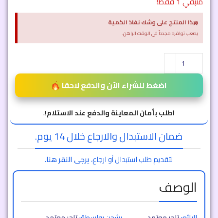
متبقي 1 فقط!
×
هذا المنتج على وشك نفاذ الكمية
يصعب توافره مجدداً في الوقت الراهن.
اضغط للشراء الآن والدفع لاحقاً
اطلب بأمان المعاينة والدفع عند الاستلام!
.
ضمان الاستبدال والارجاع خلال 14 يوم.
لتقديم طلب استبدال أو ارجاع،
يرجى النقر هنا
.
الوصف
البائع:
تاجر معتمد
يشحن بواسطة:
تاجر معتمد