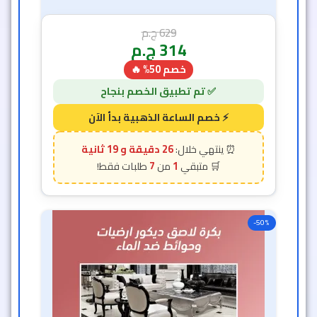
629
ج.م
314
ج.م
خصم 50% 🔥
26 دقيقة و 17 ثانية
7
1
-50%