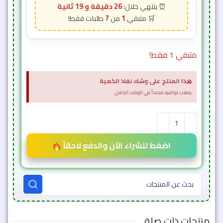
26 دقيقة و 17 ثانية
7
1
متبقي 1 فقط!
×
هذا المنتج على وشك نفاذ الكمية
يصعب توافره مجدداً في الوقت الراهن.
اضغط للشراء الآن والدفع لاحقاً
منتجات ذات صلة