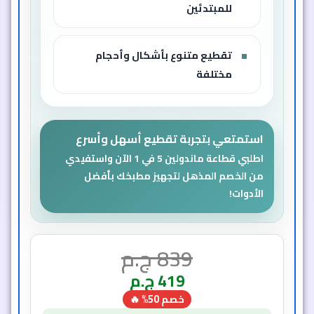
للمبتدئين
تقطيع متنوع بأشكال وأحجام
مختلفة
استمتعي بتجربة تقطيع أسهل وأسرع
اطلبي قطاعة ماندولين 5 في 1 الآن واستفيدي
من الخصم المذهل لتجهيز مطبخك بأفضل
الأدوات!
839
ج.م
419
ج.م
خصم 50% 🔥