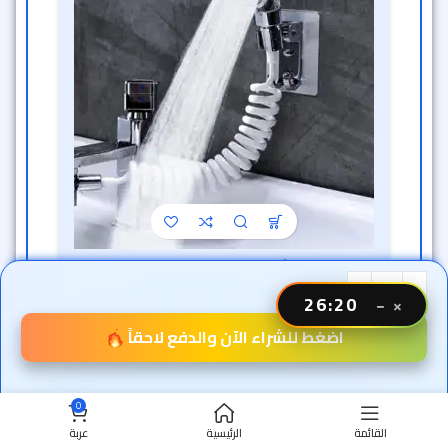
دش حنفية 2 في 1
خصم الساعة الذهبية
26:18
−
×
المنزل
متوفر الآن
اضغط للشراء الآن والدفع لاحقاً
809
ج.م
404
ج.م
0
القائمة
الرئيسية
عربة
خصم 50% 🔥