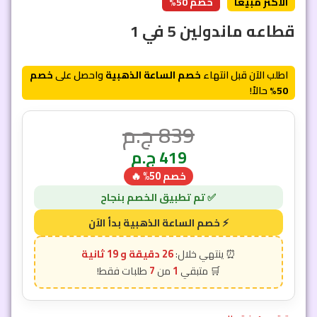
الأكثر مبيعاً
خصم 50%
قطاعه ماندولين 5 في 1
اطلب الآن قبل انتهاء
خصم الساعة الذهبية
واحصل على
خصم
50%
حالاً!
839
ج.م
419
ج.م
خصم 50% 🔥
26 دقيقة و 17 ثانية
7
1