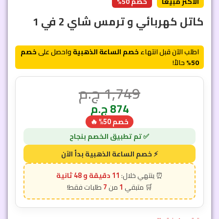
الأكثر مبيعاً
خصم 50%
كاتل كهربائي و ترمس شاي 2 في 1
اطلب الآن قبل انتهاء
خصم الساعة الذهبية
واحصل على
خصم
50%
حالاً!
1,749
ج.م
874
ج.م
خصم 50% 🔥
11 دقيقة و 46 ثانية
7
1