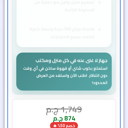
السخونة الزائدة
قاعدة دوران 360 درجة وسعة كبيرة
تناسب جميع الاحتياجات
جهاز لا غنى عنه في كل منزل ومكتب
استمتع بكوب شاي أو قهوة ساخن في أي وقت
دون انتظار. اطلب الآن واستفد من العرض
المحدود!
1,749
ج.م
874
ج.م
خصم 50% 🔥