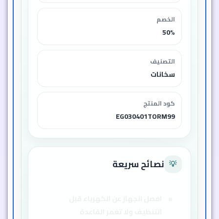
الخصم
50%
التصنيف
سخانات
كود المنتج
EG030401TORM99
نصائح سريعة
💡
افصل الجهاز عن الكهرباء قبل
التنظيف ولا تغمر القاعدة