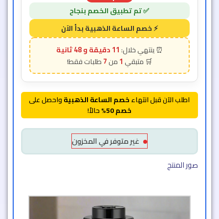
11 دقيقة و 46 ثانية
7
1
اطلب الآن قبل انتهاء
خصم الساعة الذهبية
واحصل على
خصم 50%
حالاً!
غير متوفر في المخزون
صور المنتج​