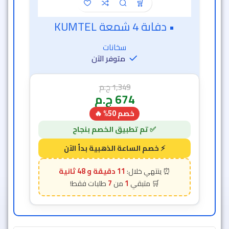
• دفاية 4 شمعة KUMTEL
خصم الساعة الذهبية
سخانات
متوفر الآن
1,349
ج.م
674
ج.م
خصم 50% 🔥
11 دقيقة و 46 ثانية
7
1