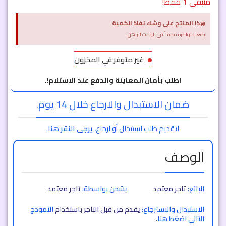
متبقي 1 فقط!
×
هذا المنتج على وشك نفاذ الكمية
يصعب توافره مجدداً في الوقت الراهن.
غير متوفر في المخزون
اطلب بأمان المعاينة والدفع عند الاستلام!
.
ضمان الاستبدال والارجاع خلال 14 يوم.
لتقديم طلب استبدال أو ارجاع،
يرجى النقر هنا
.
الوصف
البائع:
تاجر معتمد
يشحن بواسطة:
تاجر معتمد
الاستبدال والاسترجاع:
يقدم من قبل التاجر باستخدام
النموذج
التالي اضغط هنا
.