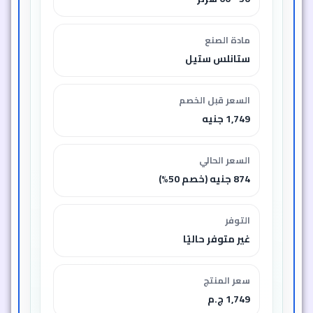
مادة الصنع
ستانلس ستيل
السعر قبل الخصم
1,749 جنيه
السعر الحالي
874 جنيه (خصم 50%)
التوفر
غير متوفر حاليًا
سعر المنتج
1,749 ج.م