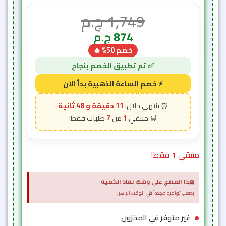
1,749
ج.م
874
ج.م
خصم 50% 🔥
11 دقيقة و 46 ثانية
7
1
متبقي 1 فقط!
×
هذا المنتج على وشك نفاذ الكمية
يصعب توافره مجدداً في الوقت الراهن.
غير متوفر في المخزون