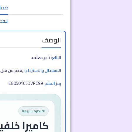
ضمان 
لتقدي
الوصف
البائع:
تاجر معتمد
الاستبدال والاسترجاع:
يقدم من قبل ا
EG050105DVRC99
رمز المنتج:
✨ نظرة سريعة
كاميرا خلفي