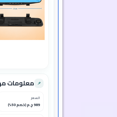
معلومات م
📌
السعر
989 ج.م (خصم 50%)