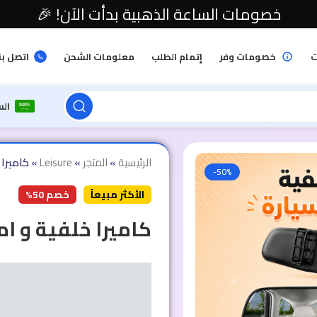
خصومات الساعة الذهبية بدأت الآن! 🎉
ت
خصومات وفر
إتمام الطلب
معلومات الشحن
اتصل بن
ال
الرئيسية
»
المتجر
»
Leisure
»
كاميرا 
-50%
الأكثر مبيعاً
خصم 50%
كاميرا خلفية و ام