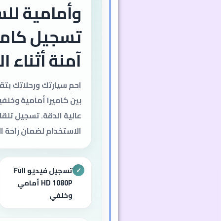
وأمامية للس
تسجيل كامل
آمنة أثناء ا
احمِ سيارتك ورحلاتك بت
بين كاميرا أمامية وخلف
عالية الدقة. تسجيل تل
الاستخدام لضمان راحة ال
تسجيل فيديو Full
✓
HD 1080P أمامي
وخلفي