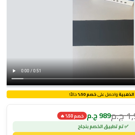
الذهبية
واحصل على
خصم 50%
حالاً!
1
ج.م
989
ج.م
خصم 50% 🔥