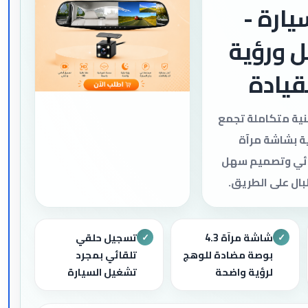
يارة -
 ورؤية
لقيادة
قنية متكاملة تجمع
ية بشاشة مرآة
قائي وتصميم سهل
بال على الطريق.
شاشة مرآة 4.3
تسجيل حلقي
✓
✓
بوصة مضادة للوهج
تلقائي بمجرد
لرؤية واضحة
تشغيل السيارة