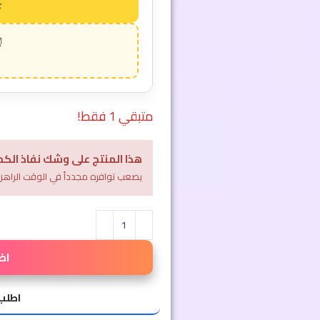
متبقي 1 فقط!
هذا المنتج على وشك نفاذ الكم
يصعب توافره مجدداً في الوقت الراهن
اض
اطلب 