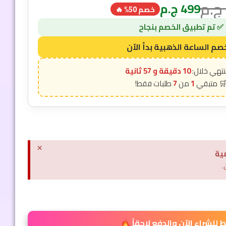
ج.م
499
ج.م
خصم 50% 🔥
10 دقيقة و 56 ثانية
7
1
×
ية
.
للشراء الآن والدفع لاحقاً