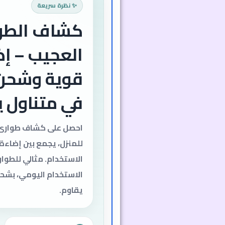
✨ نظرة سريعة
كشاف الطو
العجيب – إ
قوية وشحن
في متناول 
احصل على كشاف طوارئ
للمنزل، يجمع بين إضاء
الاستخدام. مثالي للطوار
يقاوم.