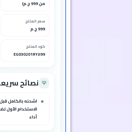
من 999 ج.م)
سعر المنتج
999 ج.م
كود المنتج
EG030201RYJI99
نصائح سريعة
💡
اشحنه بالكامل قبل
الاستخدام الأول لض
أداء