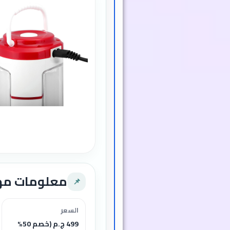
معلومات م
📌
السعر
499 ج.م (خصم 50%