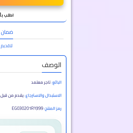
اطلب بأ
ضمان الا
لتقديم 
الوصف
البائع:
تاجر معتمد
الاستبدال والاسترجاع:
يقدم من قبل ا
EG030201RYJI99
رمز المنتج: