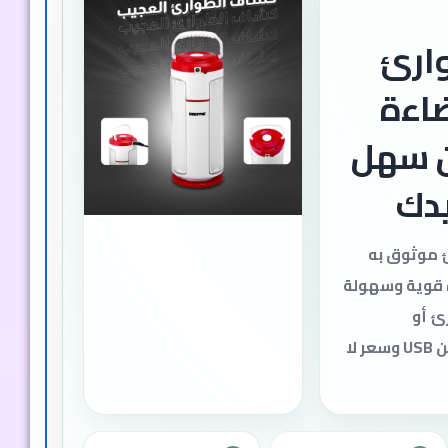
ارئ
ضاءة
 سهل
يدك
 موثوق به
ة قوية وسهولة
ئ أو
الاستخدام اليومي، بشحن USB وسعر لا