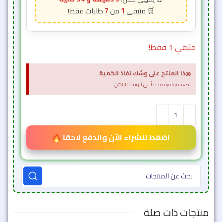
7
1
متبقي 1 فقط!
×
هذا المنتج على وشك نفاذ الكمية
يصعب توافره مجدداً في الوقت الراهن.
اضغط للشراء الآن والدفع لاحقاً
منتجات ذات صلة