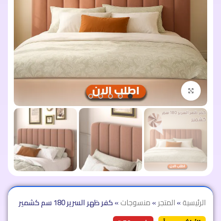
اضغط للتكبير
الرئيسية
»
المتجر
»
منسوجات
»
كفر ظهر السرير 180 سم كشمير