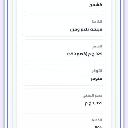
كشمير
الخامة
فيلفت ناعم ومرن
السعر
929 ج.م (خصم 50%)
التوفر
متوفر
سعر المنتج
1,859 ج.م
الخصم
50%