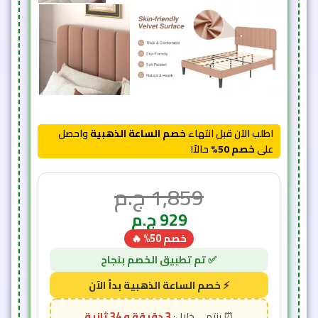
اطلب الآن قبل انتهاء
خصم الساعة الذهبية
واحصل
على
خصم 50%
حالاً!
1,859
ج.م
929
ج.م
خصم 50% 🔥
3 دقيقة و 31 ثانية