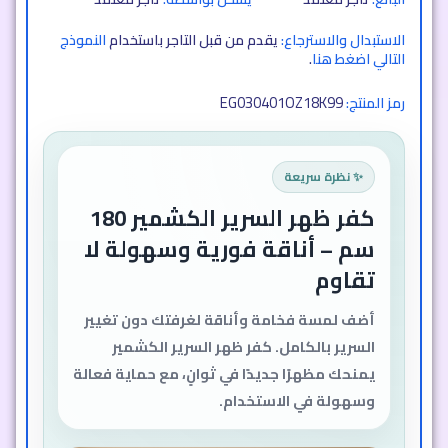
الاستبدال والاسترجاع:
يقدم من قبل التاجر باستخدام
النموذج
التالي اضغط هنا
.
EG030401OZ18K99
رمز المنتج:
✨ نظرة سريعة
كفر ظهر السرير الكشمير 180
سم – أناقة فورية وسهولة لا
تقاوم
أضف لمسة فخامة وأناقة لغرفتك دون تغيير
السرير بالكامل. كفر ظهر السرير الكشمير
يمنحك مظهرًا جديدًا في ثوانٍ، مع حماية فعالة
وسهولة في الاستخدام.