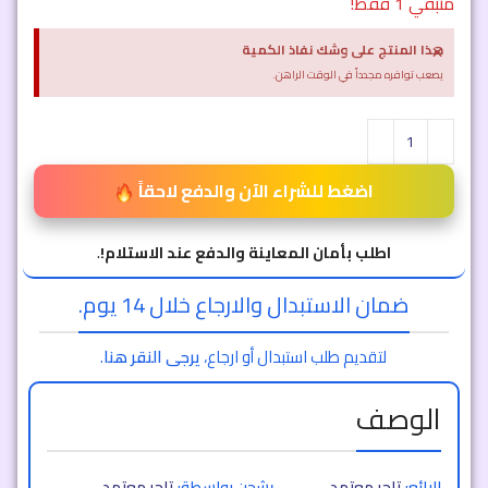
متبقي 1 فقط!
×
هذا المنتج على وشك نفاذ الكمية
يصعب توافره مجدداً في الوقت الراهن.
اضغط للشراء الآن والدفع لاحقاً
اطلب بأمان المعاينة والدفع عند الاستلام!
.
ضمان الاستبدال والارجاع خلال 14 يوم.
لتقديم طلب استبدال أو ارجاع،
يرجى النقر هنا
.
الوصف
البائع:
تاجر معتمد
يشحن بواسطة:
تاجر معتمد