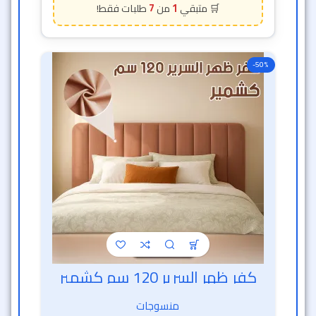
7
1
-50%
كفر ظهر السرير 120 سم كشمير
خصم الساعة الذهبية
منسوجات