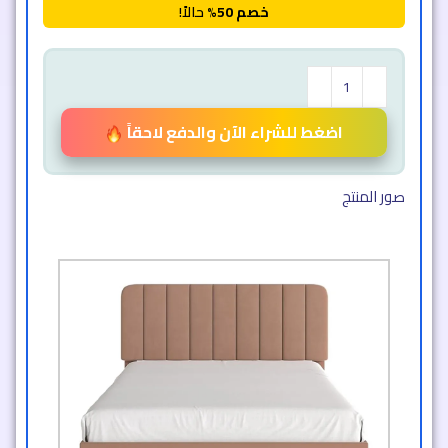
خصم 50%
حالاً!
اضغط للشراء الآن والدفع لاحقاً
صور المنتج​