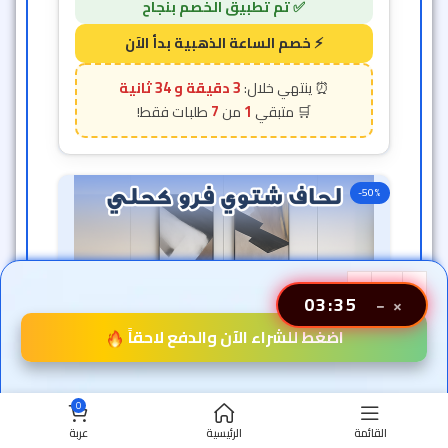
3 دقيقة و 31 ثانية
7
1
-50%
03:32
−
×
اضغط للشراء الآن والدفع لاحقاً
0
القائمة
الرئيسية
عربة