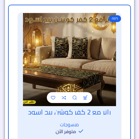
-50%
رانر مع 2 كفر كوشن بيج اسود
خصم الساعة الذهبية
منسوجات
متوفر الآن