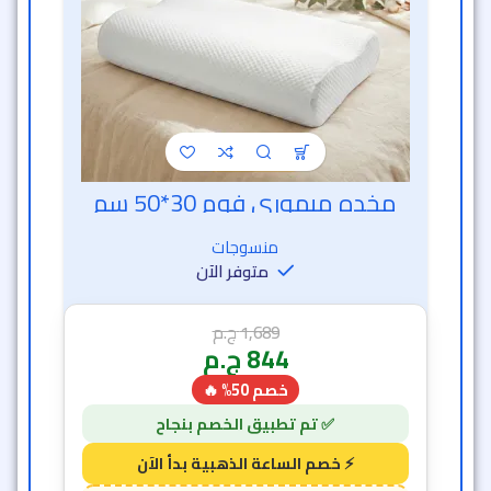
مخده ميموري فوم 30*50 سم
خصم الساعة الذهبية
منسوجات
متوفر الآن
1,689
ج.م
844
ج.م
خصم 50% 🔥