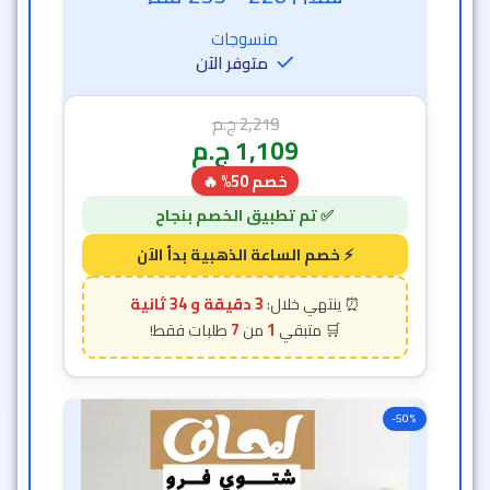
منسوجات
متوفر الآن
2,219
ج.م
1,109
ج.م
خصم 50% 🔥
3 دقيقة و 31 ثانية
7
1
-50%