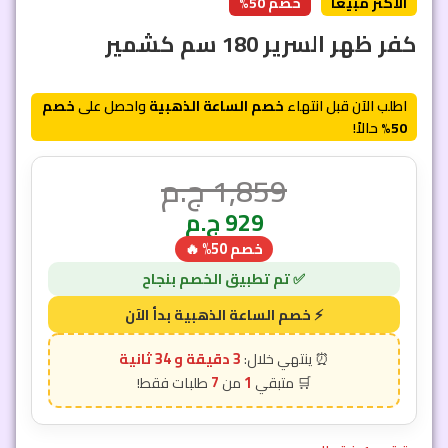
الأكثر مبيعاً
خصم 50%
كفر ظهر السرير 180 سم كشمير
اطلب الآن قبل انتهاء
خصم الساعة الذهبية
واحصل على
خصم
50%
حالاً!
1,859
ج.م
929
ج.م
خصم 50% 🔥
3 دقيقة و 31 ثانية
7
1