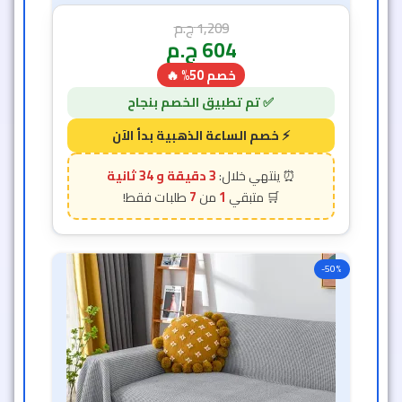
1,209
ج.م
604
ج.م
خصم 50% 🔥
3 دقيقة و 31 ثانية
7
1
-50%