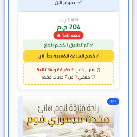
متوفر الآن
1,409
ج.م
704
ج.م
خصم 50% 🔥
3 دقيقة و 31 ثانية
7
1
-50%