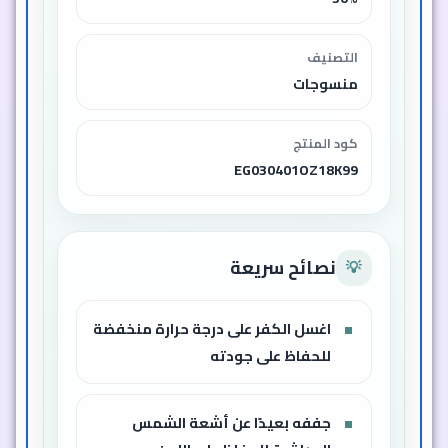
التصنيف
منسوجات
كود المنتج
EG030401OZ18K99
نصائح سريعة
💡
اغسل الكفر على درجة حرارة منخفضة
للحفاظ على جودته
جففه بعيدًا عن أشعة الشمس