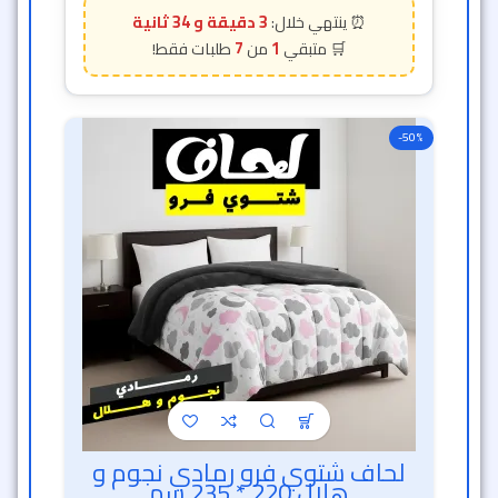
3 دقيقة و 31 ثانية
7
1
-50%
لحاف شتوي فرو رمادي نجوم و
خصم الساعة الذهبية
هلال 220 * 235 سم