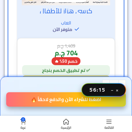
56 دقيقة و 12 ثانية
7
1
-50%
56:13
−
×
اضغط للشراء الآن والدفع لاحقاً
0
القائمة
الرئيسية
عربة