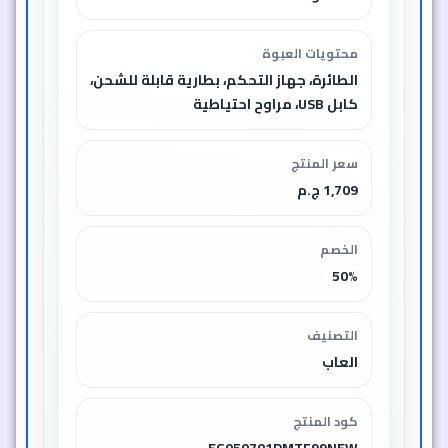
نصائح سريعة
💡