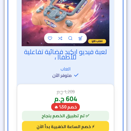
1,209
ج.م
604
ج.م
خصم 50% 🔥
56 دقيقة و 12 ثانية
7
1
-50%