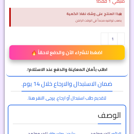
متبقي 1 فقط!
×
هذا المنتج على وشك نفاذ الكمية
يصعب توافره مجدداً في الوقت الراهن.
اضغط للشراء الآن والدفع لاحقاً
اطلب بأمان المعاينة والدفع عند الاستلام!
.
ضمان الاستبدال والارجاع خلال 14 يوم.
لتقديم طلب استبدال أو ارجاع،
يرجى النقر هنا
.
الوصف
البائع:
تاجر معتمد
يشحن بواسطة:
تاجر معتمد