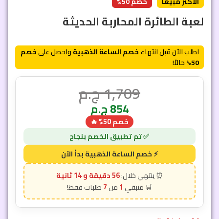
الأكثر مبيعاً
خصم 50%
لعبة الطائرة المحاربة الحديثة
اطلب الآن قبل انتهاء
خصم الساعة الذهبية
واحصل على
خصم
50%
حالاً!
1,709
ج.م
854
ج.م
خصم 50% 🔥
56 دقيقة و 12 ثانية
7
1