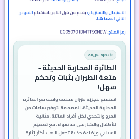
الاستبدال والاسترجاع:
يقدم من قبل التاجر باستخدام
النموذج
التالي اضغط هنا
.
EG050701DMTF99NEW
رمز المنتج:
✨ نظرة سريعة
الطائرة المحاربة الحديثة -
متعة طيران حقيقية بتحكم
سهل وإضاءة ساحرة
استمتع بتجربة طيران مثالية مع الطائرة
المحاربة الحديثة، المصممة لتوفير متعة آمنة
وساعات طويلة من التحدي والمرح لكل أفراد
العائلة. تحكم سهل، تصميم انسيابي، وإضاءة
جذابة تجعلها الخيار الأمثل للعب والهواية.