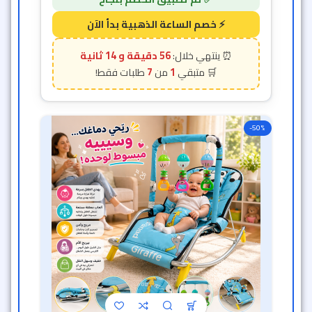
كرسي هزاز للأطفال
خصم الساعة الذهبية
العاب
متوفر الآن
1,409
ج.م
704
ج.م
خصم 50% 🔥