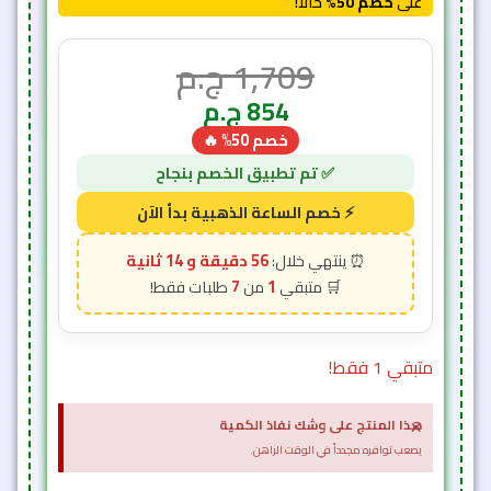
متبقي 1 فقط!
×
هذا المنتج على وشك نفاذ الكمية
يصعب توافره مجدداً في الوقت الراهن.
اضغط للشراء الآن والدفع لاحقاً
منتجات ذات صلة