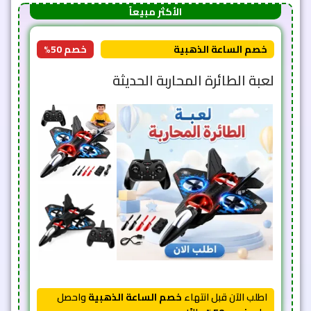
اطلب الآن قبل انتهاء
خصم الساعة الذهبية
واحصل
على
خصم 50%
حالاً!
1,709
ج.م
854
ج.م
خصم 50% 🔥
56 دقيقة و 12 ثانية
7
1