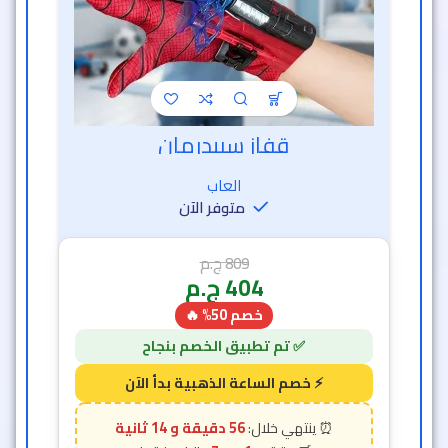
404
ج.م
خصم 50% 🔥
56 دقيقة و 12 ثانية
7
1
-50%