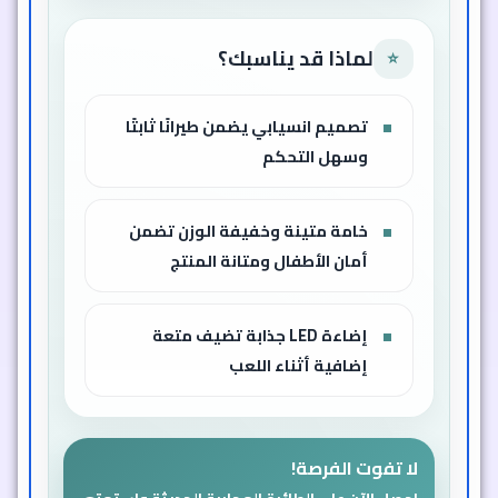
استمتع بالطيران الآن!
لا تفوت فرصة الحصول على الطائرة المحاربة
الحديثة بأفضل سعر. اطلبها الآن واستمتع
بساعات من المرح والتحدي مع العائلة والأصدقاء.
1,709
ج.م
854
ج.م
خصم 50% 🔥