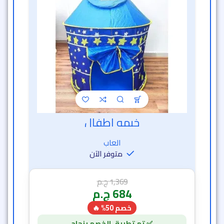
العاب
متوفر الآن
1,369
ج.م
684
ج.م
خصم 50% 🔥
56 دقيقة و 12 ثانية
7
1
-50%