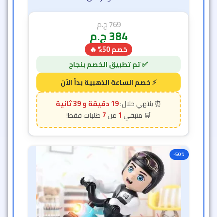
769
ج.م
384
ج.م
خصم 50% 🔥
19 دقيقة و 36 ثانية
7
1
-50%