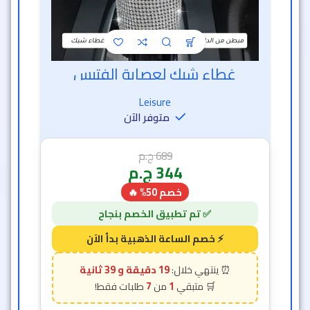
غطاء شيك لعصاية الفتيس
خصم الساعة الذهبية
Leisure
متوفر الآن
689
ج.م
344
ج.م
خصم 50% 🔥
19 دقيقة و 36 ثانية
7
1