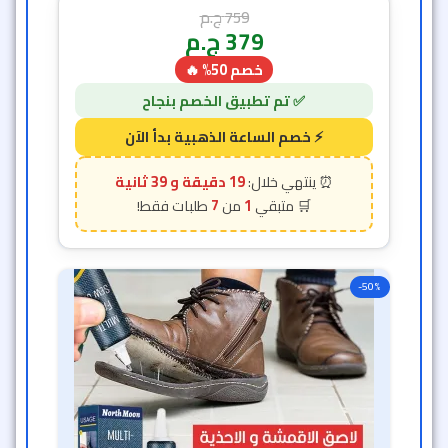
759
ج.م
379
ج.م
خصم 50% 🔥
19 دقيقة و 36 ثانية
7
1
-50%