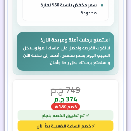
سعر مخفض بنسبة 50% لفترة
محدودة
استمتع برحلات آمنة ومريحة الآن!
لا تفوت الفرصة واحصل على ماسك الموتوسيكل
العجيب اليوم بسعر مخفض. أضفه إلى سلتك الآن
واستمتع برحلاتك بكل راحة وأمان.
749
ج.م
374
ج.م
خصم 50% 🔥