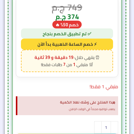
749
ج.م
374
ج.م
خصم 50% 🔥
19 دقيقة و 36 ثانية
7
1
متبقي 1 فقط!
×
هذا المنتج على وشك نفاذ الكمية
يصعب توافره مجدداً في الوقت الراهن.