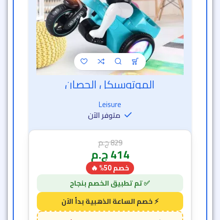
الموتوسيكل الحصان
خصم الساعة الذهبية
Leisure
متوفر الآن
829
ج.م
414
ج.م
خصم 50% 🔥