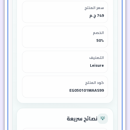
سعر المنتج
749 ج.م
الخصم
50%
التصنيف
Leisure
كود المنتج
EG050101MAAS99
نصائح سريعة
💡