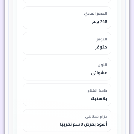
السعر العادي
749 ج.م
التوفر
متوفر
اللون
عشوائي
خامة القناع
بلاستيك
حزام مطاطي
أسود بعرض 3 سم تقريبًا