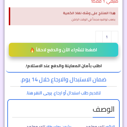
متبقي 1 فقط!
×
هذا المنتج على وشك نفاذ الكمية
يصعب توافره مجدداً في الوقت الراهن.
اضغط للشراء الآن والدفع لاحقاً
اطلب بأمان المعاينة والدفع عند الاستلام!
.
ضمان الاستبدال والارجاع خلال 14 يوم.
لتقديم طلب استبدال أو ارجاع،
يرجى النقر هنا
.
الوصف
البائع:
تاجر معتمد
يشحن بواسطة:
تاجر معتمد