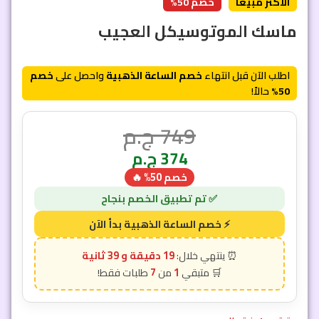
الأكثر مبيعاً
خصم 50%
ماسك الموتوسيكل العجيب
اطلب الآن قبل انتهاء
خصم الساعة الذهبية
واحصل على
خصم
50%
حالاً!
749
ج.م
374
ج.م
خصم 50% 🔥
19 دقيقة و 36 ثانية
7
1