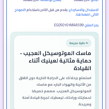
الاستبدال والاسترجاع:
يقدم من قبل التاجر باستخدام
النموذج
التالي اضغط هنا
.
EG050101MAAS99
رمز المنتج:
✨ نظرة سريعة
ماسك الموتوسيكل العجيب -
حماية مثالية لعينيك أثناء
القيادة
استمتع برحلاتك على الدراجة النارية دون القلق
من الأتربة والهواء البارد مع ماسك
الموتوسيكل العجيب. مصمم خصيصًا
لحمايتك وراحتك، ليعطيك تجربة قيادة آمنة
ومريحة.