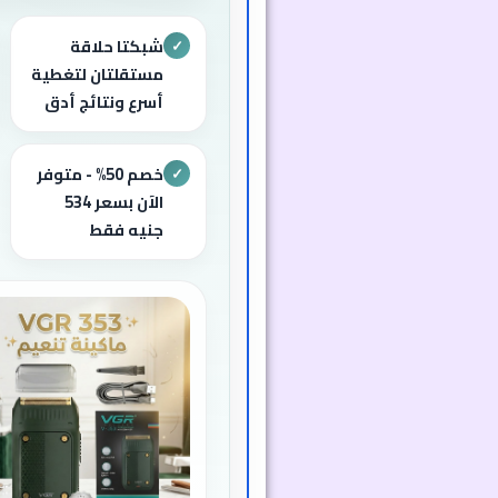
شبكتا حلاقة
✓
مستقلتان لتغطية
أسرع ونتائج أدق
خصم 50% - متوفر
✓
الآن بسعر 534
جنيه فقط