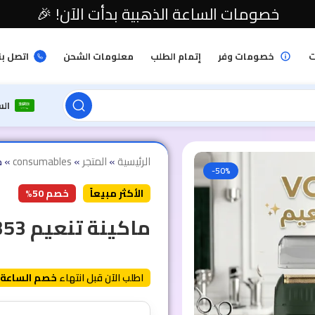
خصومات الساعة الذهبية بدأت الآن! 🎉
ت
خصومات وفر
إتمام الطلب
معلومات الشحن
اتصل بن
ال
الرئيسية
»
المتجر
»
consumables
»
م
-50%
الأكثر مبيعاً
خصم 50%
ماكينة تنعيم VGR 353
اطلب الآن قبل انتهاء
خصم الساعة 