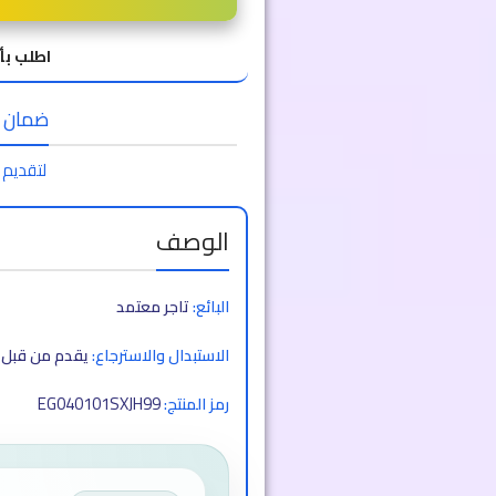
اطلب بأ
ضمان الا
لتقديم 
الوصف
البائع:
تاجر معتمد
الاستبدال والاسترجاع:
يقدم من قبل ا
EG040101SXJH99
رمز المنتج: