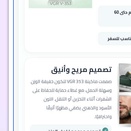
بطارية 600mAh تدوم حتى 60
تصميم مريح وأنيق
صممت ماكينة VGR 353 لتكون خفيفة الوزن
وسهلة الحمل، مع غطاء حماية للحفاظ على
الشفرات أثناء التخزين أو التنقل. اللون
الأسود والذهبي يضفي مظهرًا أنيقًا
واحترافيًا.