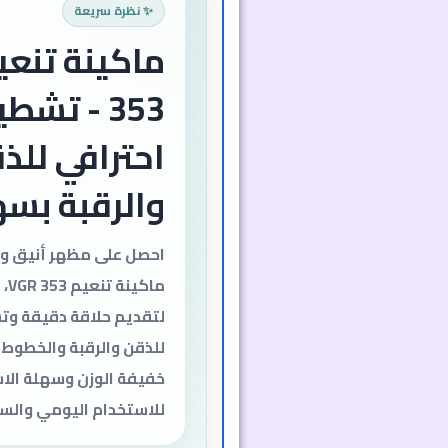
✨ نظرة سريعة
353 - تشط
احترافي للذ
والرقبة بس
احصل على مظهر أنيق وم
ماكي
لتقديم حلاقة دقيقة وت
للذقن والرقبة والخطوط ا
خفيفة الوزن وسهلة الاس
للاستخدام اليومي والسف