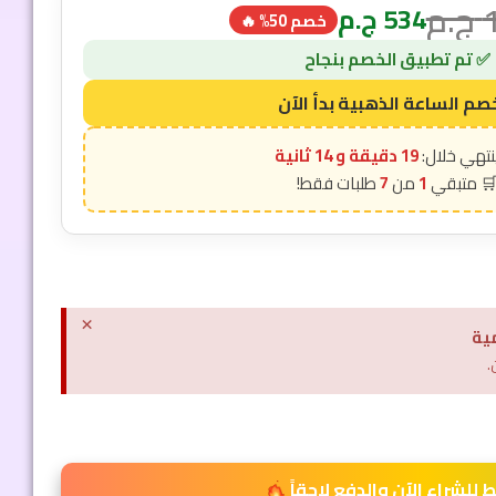
ج.م
534
ج.م
خصم 50% 🔥
19 دقيقة و 12 ثانية
7
1
×
ية
.
للشراء الآن والدفع لاحقاً