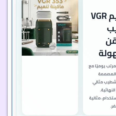
ماكينة تنعيم VGR
يب
قن
هولة
رتب يوميًا مع
نة تنعيم VGR 353، المصممة
شطيب مثالي
لنهائية.
تخدام، مثالية
ر.