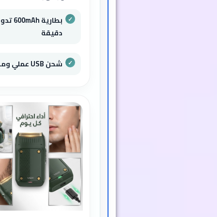
دقيقة
شحن USB عملي ومناسب للسفر