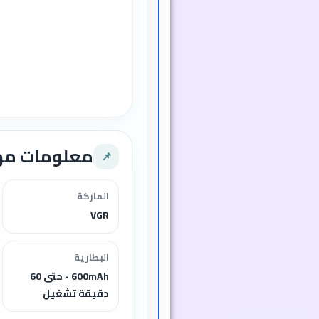
معلومات م
📌
الماركة
VGR
البطارية
600mAh - حتى 60
دقيقة تشغيل