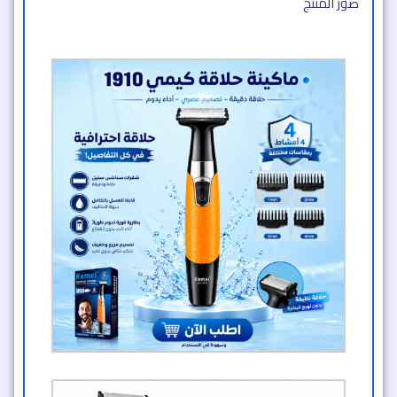
صور المنتج​