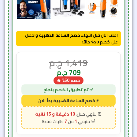
اطلب الآن قبل انتهاء
خصم الساعة الذهبية
واحصل
على
خصم 50%
حالاً!
1,419
ج.م
709
ج.م
خصم 50% 🔥
10 دقيقة و 12 ثانية
7
1