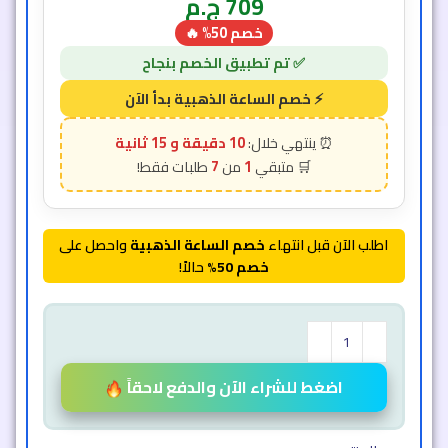
709
ج.م
خصم 50% 🔥
10 دقيقة و 12 ثانية
7
1
اطلب الآن قبل انتهاء
خصم الساعة الذهبية
واحصل على
خصم 50%
حالاً!
اضغط للشراء الآن والدفع لاحقاً