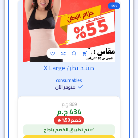
-50%
مشد بطن X Large
خصم الساعة الذهبية
consumables
متوفر الآن
869
ج.م
434
ج.م
خصم 50% 🔥