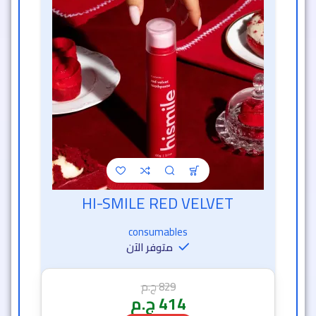
HI-SMILE RED VELVET
خصم الساعة الذهبية
consumables
متوفر الآن
829
ج.م
414
ج.م