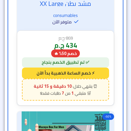
مشد بطن XX Large
خصم الساعة الذهبية
consumables
متوفر الآن
869
ج.م
434
ج.م
خصم 50% 🔥
10 دقيقة و 12 ثانية
7
1
-50%