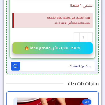
متبقي 1 فقط!
×
هذا المنتج على وشك نفاذ الكمية
يصعب توافره مجدداً في الوقت الراهن.
اضغط للشراء الآن والدفع لاحقاً
منتجات ذات صلة
-50%