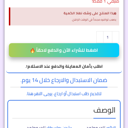
متبقي 1 فقط!
×
هذا المنتج على وشك نفاذ الكمية
يصعب توافره مجدداً في الوقت الراهن.
اضغط للشراء الآن والدفع لاحقاً
اطلب بأمان المعاينة والدفع عند الاستلام!
.
ضمان الاستبدال والارجاع خلال 14 يوم.
لتقديم طلب استبدال أو ارجاع،
يرجى النقر هنا
.
الوصف
البائع:
تاجر معتمد
يشحن بواسطة:
تاجر معتمد