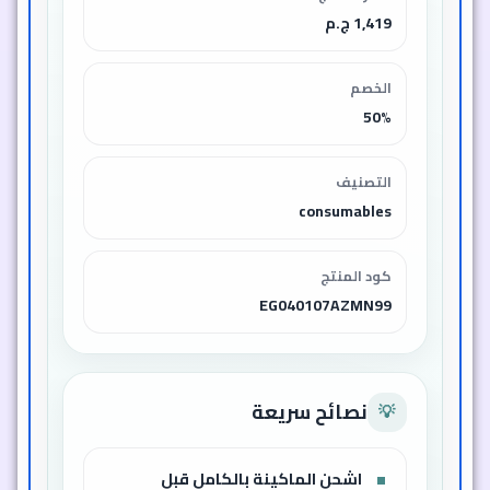
1,419 ج.م
الخصم
50%
التصنيف
consumables
كود المنتج
EG040107AZMN99
نصائح سريعة
💡
اشحن الماكينة بالكامل قبل