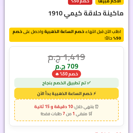
الأكثر مبيعاً
خصم 50%
ماكينة حلاقة كيمي 1910
اطلب الآن قبل انتهاء
خصم الساعة الذهبية
واحصل على
خصم
50%
حالاً!
1,419
ج.م
709
ج.م
خصم 50% 🔥
10 دقيقة و 12 ثانية
7
1