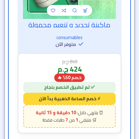
ماكينة تحديد و تنعيم محمولة
خصم الساعة الذهبية
consumables
متوفر الآن
849
ج.م
424
ج.م
خصم 50% 🔥
10 دقيقة و 12 ثانية
7
1