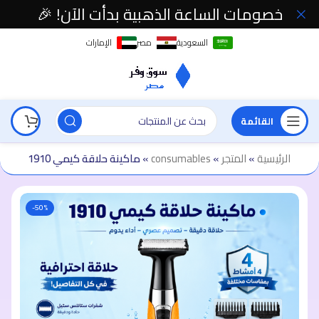
خصومات الساعة الذهبية بدأت الآن! 🎉
السعودية
مصر
الإمارات
القائمة
الرئيسية
»
المتجر
»
consumables
»
ماكينة حلاقة كيمي 1910
-50%