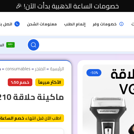
خصومات الساعة الذهبية بدأت الآن! 🎉
ت
خصومات وفر
إتمام الطلب
معلومات الشحن
اتصل بن
ال
الرئيسية
»
المتجر
»
consumables
»
م
-50%
الأكثر مبيعاً
خصم 50%
ماكينة حلاقة VGR-210
اطلب الآن قبل انتهاء
خصم الساعة 