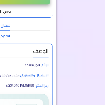
اطلب بأ
ضمان الا
لتقديم 
الوصف
البائع:
تاجر معتمد
الاستبدال والاسترجاع:
يقدم من قبل ا
EG040101VMGR99
رمز المنتج: