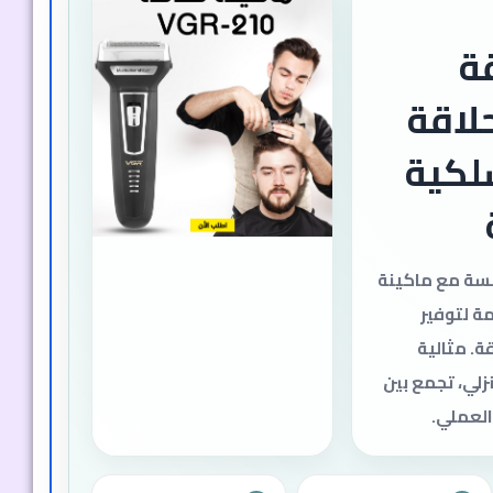
ة
VG | حلاقة
لكية
سة مع ماكينة
 المصممة لتوفير
ة. مثالية
زلي، تجمع بين
العملي.