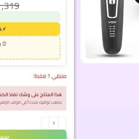
1,319
متبقي 1 فقط!
هذا المنتج على وشك نفاذ الكم
يصعب توافره مجدداً في الوقت الراهن
اضغط 