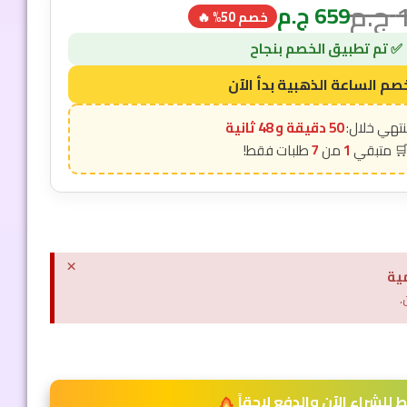
ج.م
659
ج.م
خصم 50% 🔥
50 دقيقة و 46 ثانية
7
1
×
ية
.
للشراء الآن والدفع لاحقاً