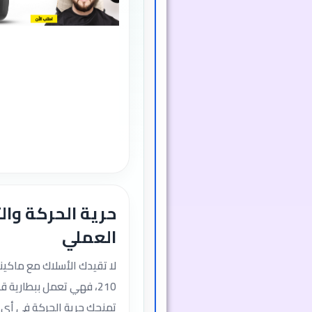
حرية الحركة وا
العملي
210، فهي تعمل ببطارية ق
تمنحك حرية الحركة في أي م