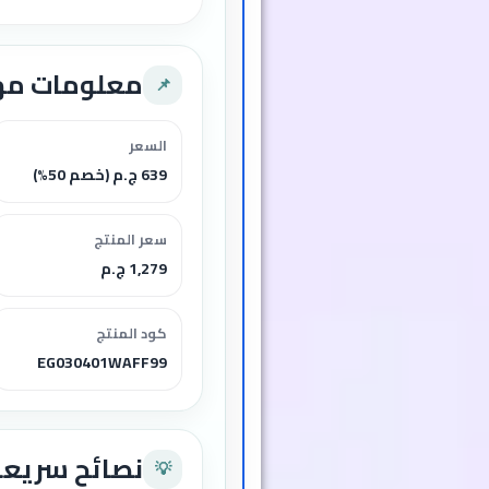
معلومات م
📌
السعر
639 ج.م (خصم 50%)
سعر المنتج
1,279 ج.م
كود المنتج
EG030401WAFF99
نصائح سريعة
💡