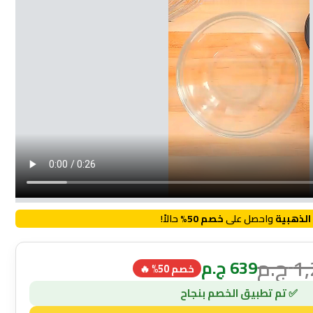
الذهبية
واحصل على
خصم 50%
حالاً!
1
ج.م
639
ج.م
خصم 50% 🔥