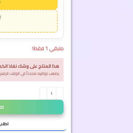
متبقي 1 فقط!
هذا المنتج على وشك نفاذ الكم
يصعب توافره مجدداً في الوقت الراهن
اض
اطلب 