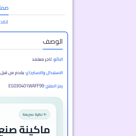
ضمان 
لتقدي
الوصف
البائع:
تاجر معتمد
الاستبدال والاسترجاع:
يقدم من قبل ا
EG030401WAFF99
رمز المنتج:
✨ نظرة سريعة
ماكينة صنع 