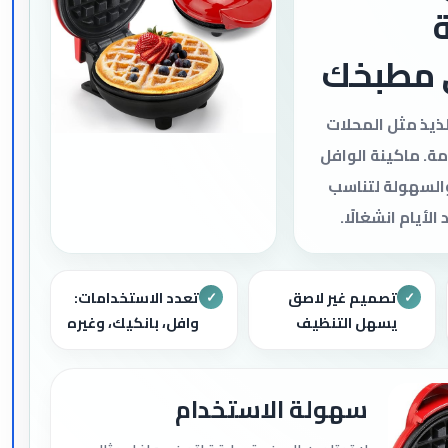
ة
 مطبخك
ذيذ مثل المحلات
ة. ماكينة الوافل
والسهولة لتناسب
لأيام انشغالًا.
تصميم غير لاصق
تعدد الاستخدامات:
✓
✓
يسهل التنظيف
وافل، بانكيك، وغيره
سهولة الاستخدام