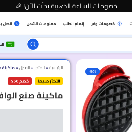
خصومات الساعة الذهبية بدأت الآن! 🎉
ت
خصومات وفر
إتمام الطلب
معلومات الشحن
اتصل بن
ال
الرئيسية
»
المتجر
»
المنزل
»
ماكينة ص
-50%
الأكثر مبيعاً
خصم 50%
ماكينة صنع الوافل