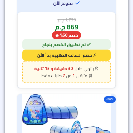
متوفر الآن
1,739
ج.م
869
ج.م
خصم 50% 🔥
30 دقيقة و 11 ثانية
7
1
-50%