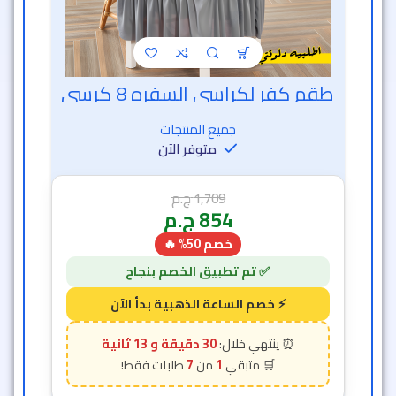
طقم كفر لكراسي السفره 8 كرسي
خصم الساعة الذهبية
جميع المنتجات
متوفر الآن
1,709
ج.م
854
ج.م
خصم 50% 🔥
30 دقيقة و 11 ثانية
7
1