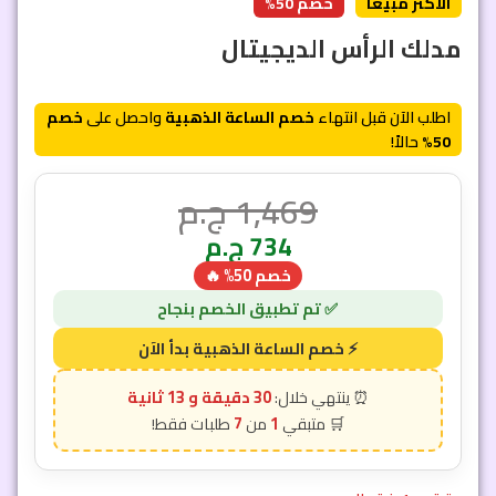
الأكثر مبيعاً
خصم 50%
مدلك الرأس الديجيتال
اطلب الآن قبل انتهاء
خصم الساعة الذهبية
واحصل على
خصم
50%
حالاً!
1,469
ج.م
734
ج.م
خصم 50% 🔥
30 دقيقة و 11 ثانية
7
1