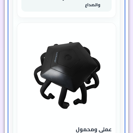
والصداع
عملي ومحمول