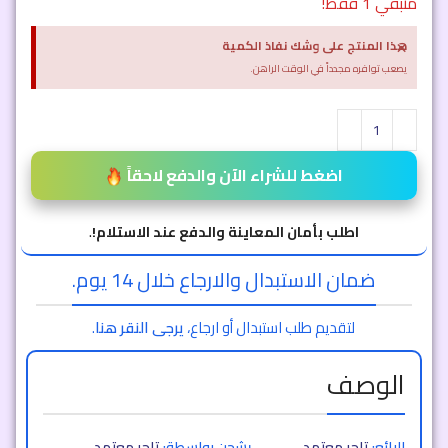
متبقي 1 فقط!
×
هذا المنتج على وشك نفاذ الكمية
يصعب توافره مجدداً في الوقت الراهن.
اضغط للشراء الآن والدفع لاحقاً
اطلب بأمان المعاينة والدفع عند الاستلام!
.
ضمان الاستبدال والارجاع خلال 14 يوم.
لتقديم طلب استبدال أو ارجاع،
يرجى النقر هنا
.
الوصف
البائع:
تاجر معتمد
يشحن بواسطة:
تاجر معتمد