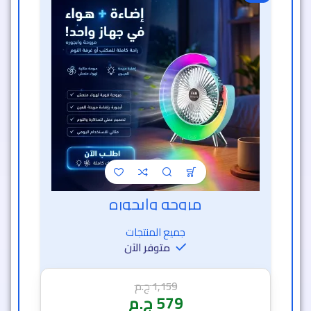
مروحه وابجوره
خصم الساعة الذهبية
جميع المنتجات
متوفر الآن
1,159
ج.م
579
ج.م