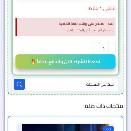
متبقي 1 فقط!
×
هذا المنتج على وشك نفاذ الكمية
يصعب توافره مجدداً في الوقت الراهن.
اضغط للشراء الآن والدفع لاحقاً
منتجات ذات صلة
-50%