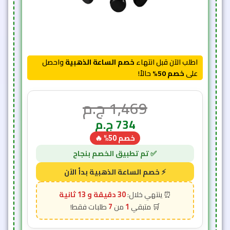
اطلب الآن قبل انتهاء
خصم الساعة الذهبية
واحصل
على
خصم 50%
حالاً!
1,469
ج.م
734
ج.م
خصم 50% 🔥
30 دقيقة و 11 ثانية
7
1