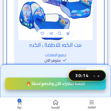
بيت الكور للاطفال الكبير
خصم الساعة الذهبية
جميع المنتجات
متوفر الآن
1,879
ج.م
30:12
−
×
939
ج.م
اضغط للشراء الآن والدفع لاحقاً
خصم 50% 🔥
0
القائمة
الرئيسية
عربة