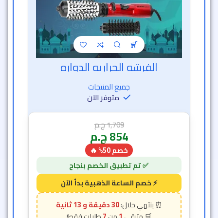
الفرشه الحراريه الدواره
خصم الساعة الذهبية
جميع المنتجات
متوفر الآن
1,709
ج.م
854
ج.م
خصم 50% 🔥
30 دقيقة و 11 ثانية
7
1