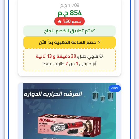
1,709
ج.م
854
ج.م
خصم 50% 🔥
30 دقيقة و 11 ثانية
7
1
-50%