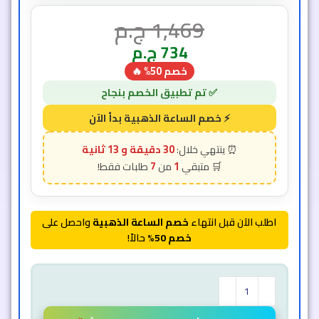
1,469
ج.م
734
ج.م
خصم 50% 🔥
30 دقيقة و 11 ثانية
7
1
اطلب الآن قبل انتهاء
خصم الساعة الذهبية
واحصل على
خصم 50%
حالاً!