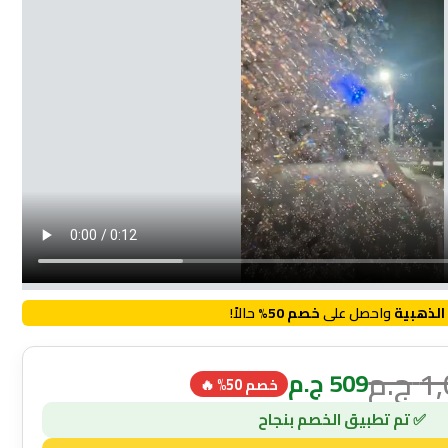
الذهبية
واحصل على
خصم 50%
حالاً!
1
ج.م
509
ج.م
خصم 50% 🔥