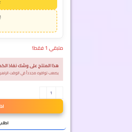
متبقي 1 فقط!
هذا المنتج على وشك نفاذ الكم
يصعب توافره مجدداً في الوقت الراهن
اض
اطلب 