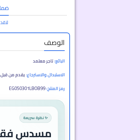
ضمان 
لتقدي
الوصف
البائع:
تاجر معتمد
الاستبدال والاسترجاع:
يقدم من قبل ا
EG050301LBOB99
رمز المنتج:
✨ نظرة سريعة
مسدس فقا