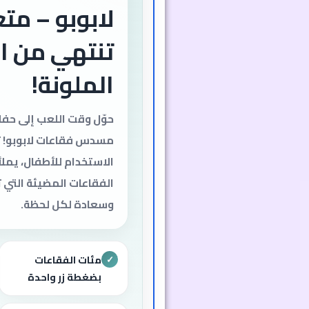
لابوبو – متع
تنتهي من ا
الملونة!
حوّل وقت اللعب إلى حف
مسدس فقاعات لابوبو!
الاستخدام للأطفال، يملأ
الفقاعات المضيئة التي
وسعادة لكل لحظة.
مئات الفقاعات
✓
بضغطة زر واحدة