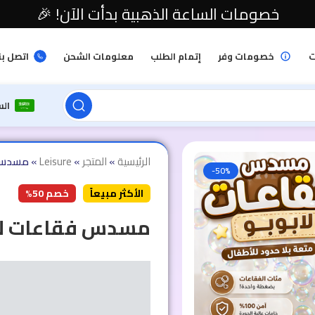
خصومات الساعة الذهبية بدأت الآن! 🎉
ت
خصومات وفر
إتمام الطلب
معلومات الشحن
اتصل بن
ال
الرئيسية
»
المتجر
»
Leisure
»
مسدس ف
-50%
الأكثر مبيعاً
خصم 50%
مسدس فقاعات لا