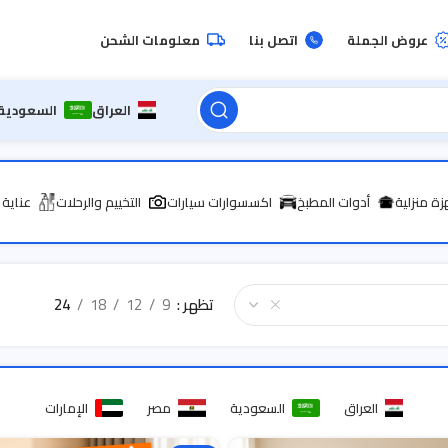
عروض الجملة
اتصل بنا
معلومات الشحن
العراق
السعودية
زة منزلية
أدوات المطبخ
اكسسوارات سيارات
التخييم والرحلات
عناية
تظهر
9
12
18
24
العراق
السعودية
مصر
الإمارات