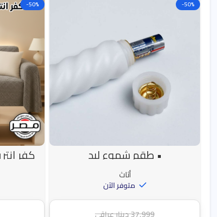
-50%
-50%
• طقم شموع ليد
كفر انتر
أثاث
متوفر الآن
37,999
دينار عراقي