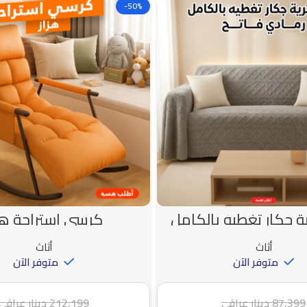
-50%
ية جكار تغطيه بالكامل
كرسي استراحة هز
أثاث
أثاث
متوفر الآن
متوفر الآن
87,399
دينار عراقي
212,199
دينار عراقي