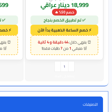
18,999
دينار عراقي
699
خصم 50% 🔥
44 دقيقة و 3 ثانية
7
1
إضافة إلى السلة
التصنيفات