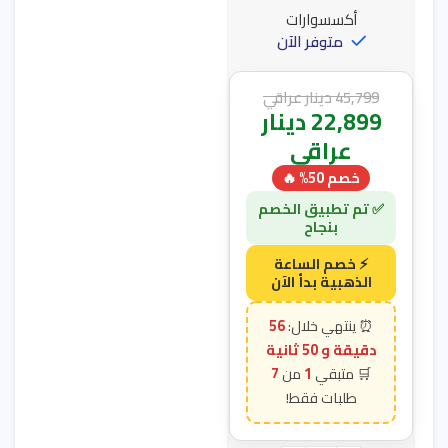
أكسسوارات
متوفر الآن
45,799
دينار عراقي
22,899
دينار
عراقي
خصم 50% 🔥
56
دقيقة و 49 ثانية
7
1