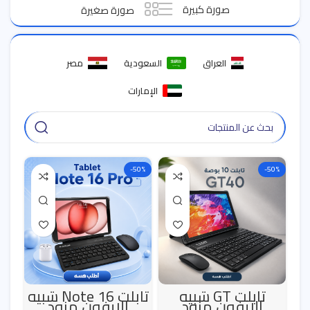
صورة كبيرة
صورة صغيرة
العراق
السعودية
مصر
الإمارات
-50%
-50%
تابلت GT شبيه
تابلت Note 16 شبيه
الايفون مزود
الايفون مزود