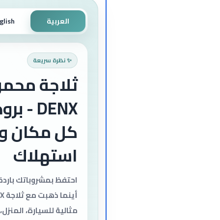
العربية
glish
✨ نظرة سريعة
DENX - ب
كل مكان وب
استهلاك
احتفظ بمشروباتك باردة 
مثالية للسيارة، المنزل، 