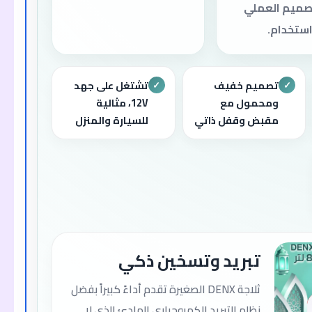
تصميم العملي
استخدام.
تصميم خفيف
تشتغل على جهد
✓
✓
ومحمول مع
12V، مثالية
مقبض وقفل ذاتي
للسيارة والمنزل
تبريد وتسخين ذكي
ثلاجة DENX الصغيرة تقدم أداءً كبيراً بفضل
نظام التبريد الكهروحراري الهادئ الذي لا