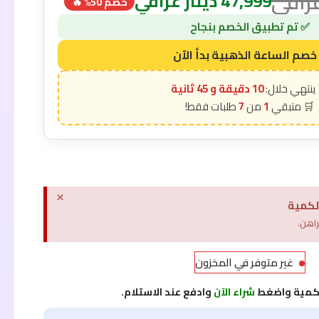
عراقي
47,999
دينار عراقي
خصم 50% 🔥
10 دقيقة و 44 ثانية
7
1
×
لكمية
راهن.
غير متوفر في المخزون
لكمية واضغط
شراء الآن
وادفع عند الاستلام.