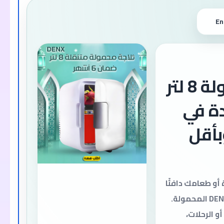
En
ثلاجة محمولة 8 لتر
رودة في
أقل
أو طعامك دافئًا
أينما ذهبت مع ثلاجة DENX المحمولة.
أو الرحلات،