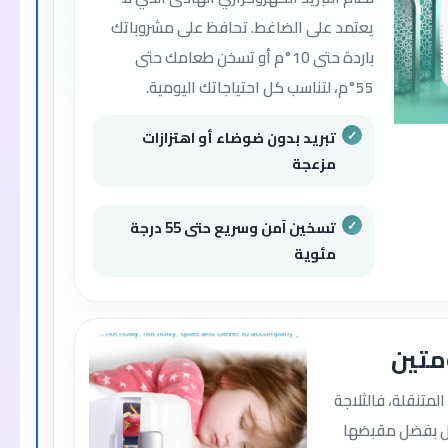
يعتمد على الضاغط. تحافظ على مشروباتك
باردة حتى 10°م أو تسخن طعامك حتى
55°م، لتناسب كل احتياجاتك اليومية.
تبريد بدون ضوضاء أو اهتزازات
مزعجة
تسخين آمن وسريع حتى 55 درجة
مئوية
متين
متنقلة، فالثلاجة
ل بفضل مقبضها