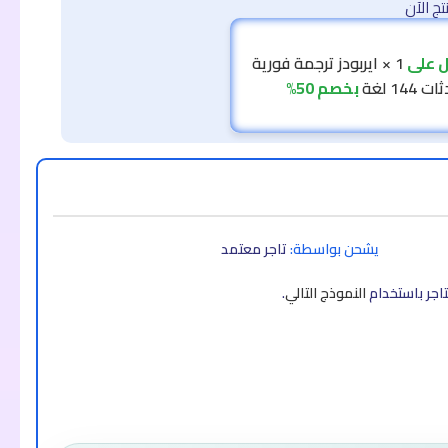
ج الآن
على
1 × ايربودز ترجمة فورية
144 لغة
بخصم 50%
يشحن بواسطة:
تاجر معتمد
اجر باستخدام
النموذج التالي
.