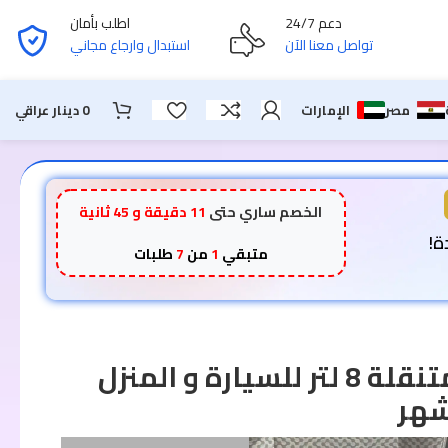
دعم 24/7
اطلب بأمان
تواصل معنا الآن
استبدال وارجاع مجاني
مصر
الإمارات
0
دينار عراقي
الخصم ساري حتى
11 دقيقة و 44 ثانية
متبقي
1
من
7
طلبات
ثلاجة محمولة متنقلة 8 لتر للسيارة و المنزل