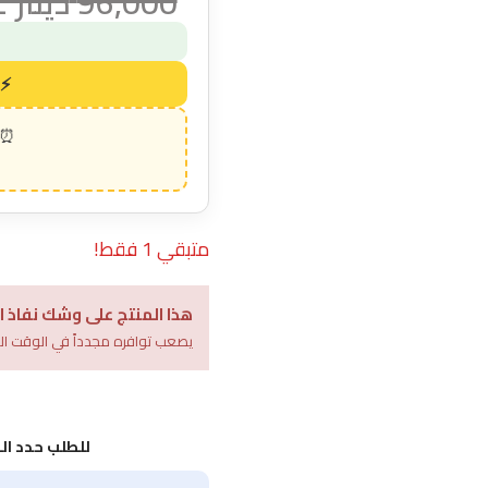
96,000
دينار 
متبقي 1 فقط!
هذا المنتج على وشك نفاذ ا
يصعب توافره مجدداً في الوقت ال
للطلب حدد ا