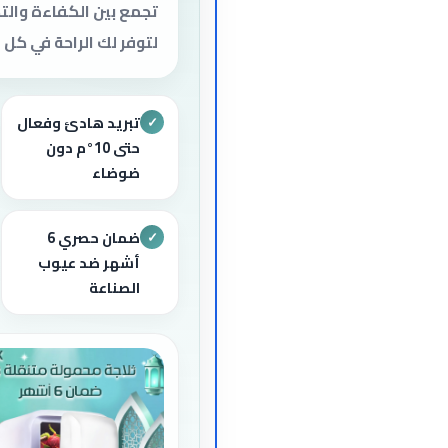
تجمع بين الكفاءة وال
لتوفر لك الراحة في كل 
تبريد هادئ وفعال
✓
حتى 10°م دون
ضوضاء
ضمان حصري 6
✓
أشهر ضد عيوب
الصناعة