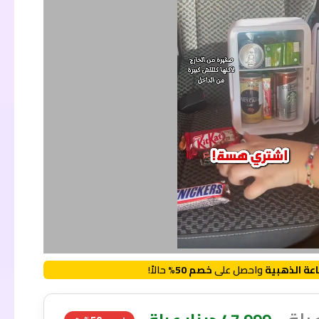
عة الذهبية
واحصل على
خصم 50%
حالاً!