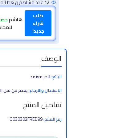
12
عدد مشاهدين هذا المنت
طلب
عمار
حصل 
شراء
للمحادثات 
جديد!
الوصف
البائع:
تاجر معتمد
الاستبدال والارجاع:
يقدم من قبل الت
تفاصيل المنتج
IQ030302FRED99
رمز المنتج: