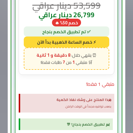
53,599
دينار عراقي
26,799
دينار عراقي
خصم 50% 🔥
7 دقيقة و 58 ثانية
7
1
متبقي 1 فقط!
×
هذا المنتج على وشك نفاذ الكمية
يصعب توافره مجدداً في الوقت الراهن.
×
تم تطبيق الخصم بنجاح! 🎊