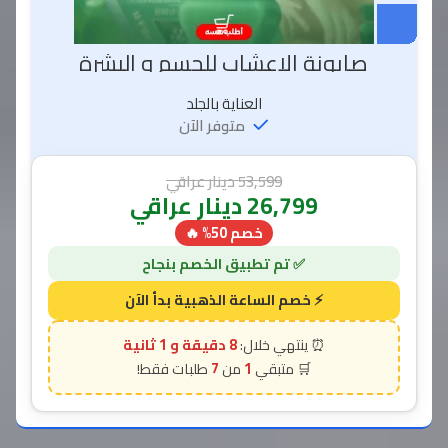
صابونة الاعشاب للجسم و البشرة
العناية بالجلد
متوفر الآن
53,599
دينار عراقي
26,799
دينار عراقي
خصم 50% 🔥
7 دقيقة و 58 ثانية
7
1