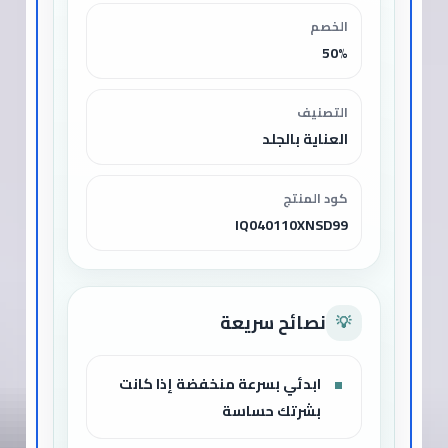
الخصم
50%
التصنيف
العناية بالجلد
كود المنتج
IQ040110XNSD99
نصائح سريعة
💡
ابدئي بسرعة منخفضة إذا كانت
بشرتك حساسة