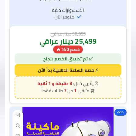
اكسسوارات ذكية
متوفر الآن
50,999
دينار عراقي
25,499
دينار عراقي
خصم 50% 🔥
7 دقيقة و 58 ثانية
7
1
-50%