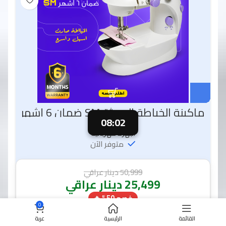
ماكينة الخياطة الحديثة SM ضمان 6 أشهر
08:00
أجهزة كهربائية
متوفر الآن
50,999
دينار عراقي
25,499
دينار عراقي
خصم 50% 🔥
0
القائمة
الرئيسية
عربة