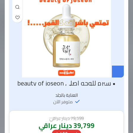
• سيرم للوجه اصلي beauty of joseon
العناية بالجلد
متوفر الآن
79,599
دينار عراقي
39,799
دينار عراقي