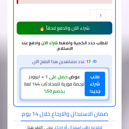
شراء الآن والدفع لاحقاً
للطلب حدد الكمية واضغط
شراء الآن
وادفع عند
الاستلام.
17
عدد مشاهدين هذا المنتج الآن
طلب
عوض
حصل على
1 × ايربودز
شراء
ترجمة فورية للمحادثات 144 لغة
جديد!
بخصم 50%
ضمان الاستبدال والارجاع خلال 14 يوم.
لتقديم طلب استبدال أو ارجاع،
يرجى النقر هنا
.