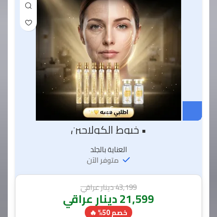
• خيوط الكولاجين
العناية بالجلد
متوفر الآن
43,199
دينار عراقي
21,599
دينار عراقي
خصم 50% 🔥