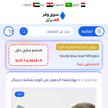
العراق
السعودية
مصر
الإمارات
القائمة
عروض الساعة الذهبية الآن!
الخصم ساري حتى
خصم 50% لمدة ساعة واحدة!
7 دقيقة و 59 ثانية
الخصم ينتهي قريباً…
ر
»
العناية بالجلد
»
• جهاز شفط الدهون من الوجه بشاشة ديجيتال
-50%