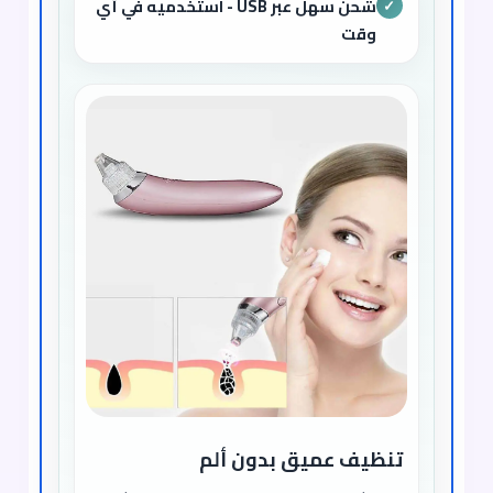
شحن سهل عبر USB - استخدميه في أي
✓
وقت
تنظيف عميق بدون ألم