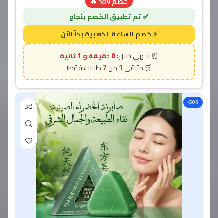
خصم 50% 🔥
7 دقيقة و 58 ثانية
7
1
-50%