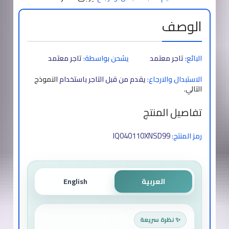
الوصف
البائع:
تاجر معتمد
يشحن بواسطة:
تاجر معتمد
الاستبدال والارجاع:
يقدم من قبل التاجر باستخدام
النموذج
التالي
.
تفاصيل المنتج
IQ040110XNSD99
رمز المنتج:
العربية
English
✨ نظرة سريعة