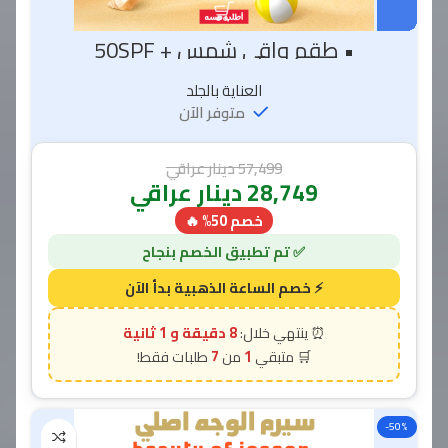
• طقم واقي شمس + 50SPF
العناية بالجلد
متوفر الآن
57,499
دينار عراقي
28,749
دينار عراقي
خصم 50% 🔥
7 دقيقة و 58 ثانية
7
1
-50%