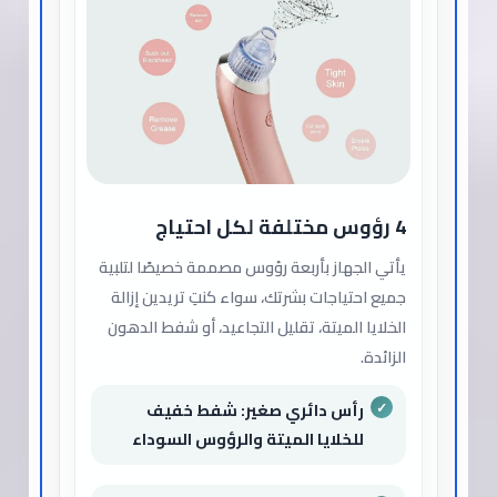
4 رؤوس مختلفة لكل احتياج
يأتي الجهاز بأربعة رؤوس مصممة خصيصًا لتلبية
جميع احتياجات بشرتك، سواء كنتِ تريدين إزالة
الخلايا الميتة، تقليل التجاعيد، أو شفط الدهون
الزائدة.
رأس دائري صغير: شفط خفيف
للخلايا الميتة والرؤوس السوداء