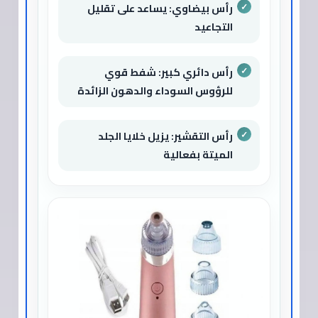
رأس بيضاوي: يساعد على تقليل
التجاعيد
رأس دائري كبير: شفط قوي
للرؤوس السوداء والدهون الزائدة
رأس التقشير: يزيل خلايا الجلد
الميتة بفعالية