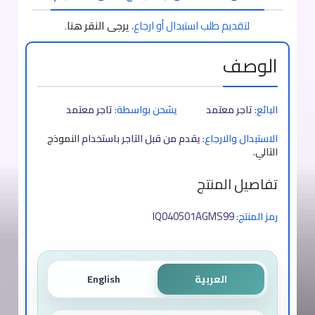
لتقديم طلب استبدال أو ارجاع،
يرجى النقر هنا
.
الوصف
البائع:
تاجر معتمد
يشحن بواسطة:
تاجر معتمد
الاستبدال والارجاع:
يقدم من قبل التاجر باستخدام
النموذج
التالي
.
تفاصيل المنتج
IQ040501AGMS99
رمز المنتج:
العربية
English