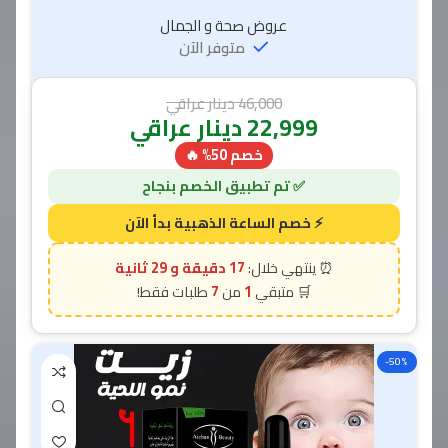
عروض صحة و الجمال
متوفر الآن
46,000
دينار عراقي
22,999
دينار عراقي
خصم 50% 🔥
17 دقيقة و 28 ثانية
7
1
-50%