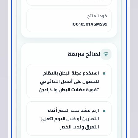
كود المنتج
IQ040501AGMS99
نصائح سريعة
💡
استخدم عجلة البطن بانتظام
للحصول على أفضل النتائج في
تقوية عضلات البطن والذراعين
ارتدِ مشد نحت الخصر أثناء
التمارين أو خلال اليوم لتعزيز
التعرق ونحت الخصر