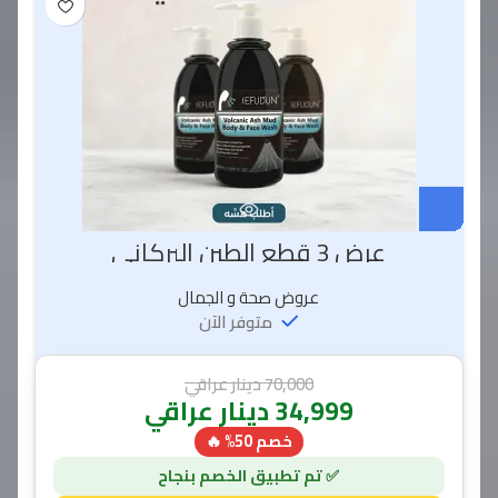
عرض 3 قطع الطين البركاني
عروض صحة و الجمال
متوفر الآن
70,000
دينار عراقي
34,999
دينار عراقي
خصم 50% 🔥