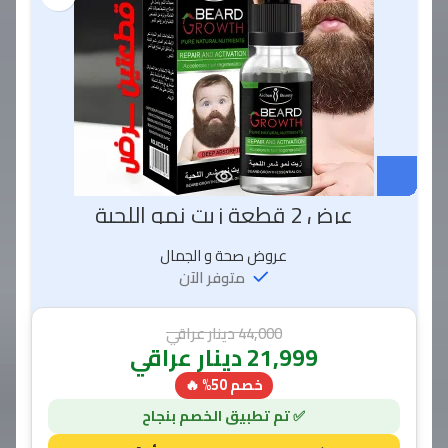
عرض 2 قطعة زيت نمو اللحية
عروض صحة و الجمال
متوفر الآن
44,000
دينار عراقي
21,999
دينار عراقي
خصم 50% 🔥