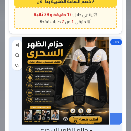
17 دقيقة و 28 ثانية
7
1
-50%
• حزام الظهر السحرى