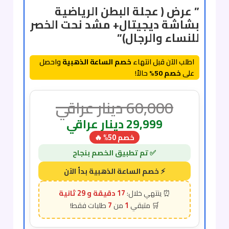
” عرض ( عجلة البطن الرياضية
بشاشة ديجيتال+ مشد نحت الخصر
للنساء والرجال)”
اطلب الآن قبل انتهاء
خصم الساعة الذهبية
واحصل
على
خصم 50%
حالاً!
60,000
دينار عراقي
29,999
دينار عراقي
خصم 50% 🔥
17 دقيقة و 28 ثانية
7
1