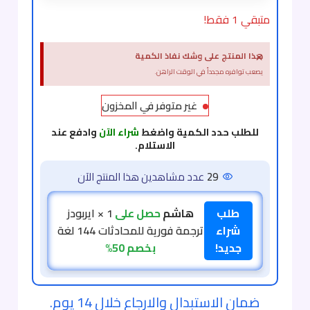
متبقي 1 فقط!
×
هذا المنتج على وشك نفاذ الكمية
يصعب توافره مجدداً في الوقت الراهن.
غير متوفر في المخزون
للطلب حدد الكمية واضغط
شراء الآن
وادفع عند
الاستلام.
29
عدد مشاهدين هذا المنتج الآن
طلب
عمار
حصل على
1 × ايربودز
شراء
ترجمة فورية للمحادثات 144
جديد!
لغة
بخصم 50%
ضمان الاستبدال والارجاع خلال 14 يوم.