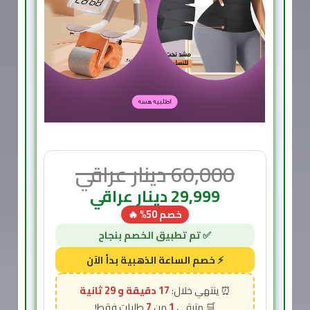
60,000
دينار عراقي
29,999
دينار عراقي
خصم 50% 🔥
17 دقيقة و 28 ثانية
7
1