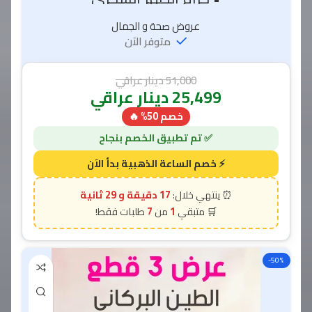
عروض صحة و الجمال
متوفر الآن
51,000
دينار عراقي
25,499
دينار عراقي
خصم 50% 🔥
17 دقيقة و 28 ثانية
7
1
-50%