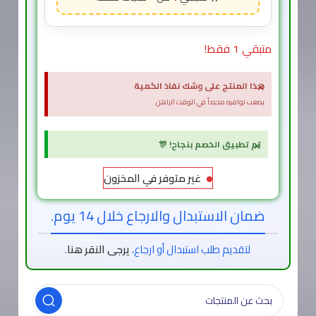
متبقي 1 فقط!
×
هذا المنتج على وشك نفاذ الكمية
يصعب توافره مجدداً في الوقت الراهن.
×
تم تطبيق الخصم بنجاح! 🎊
غير متوفر في المخزون
ضمان الاستبدال والارجاع خلال 14 يوم.
لتقديم طلب استبدال أو ارجاع،
يرجى النقر هنا
.