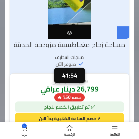
مساحة زجاج مغناطيسية مزودجة الحديثة
منتجات التنظيف
متوفر الآن
41:53
53,599
دينار عراقي
26,799
دينار عراقي
خصم 50% 🔥
0
41 دقيقة و 51 ثانية
القائمة
الرئيسية
عربة