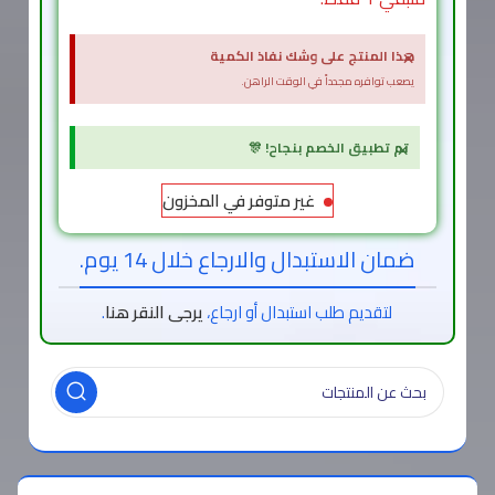
×
هذا المنتج على وشك نفاذ الكمية
يصعب توافره مجدداً في الوقت الراهن.
×
تم تطبيق الخصم بنجاح! 🎊
غير متوفر في المخزون
ضمان الاستبدال والارجاع خلال 14 يوم.
لتقديم طلب استبدال أو ارجاع،
يرجى النقر هنا
.