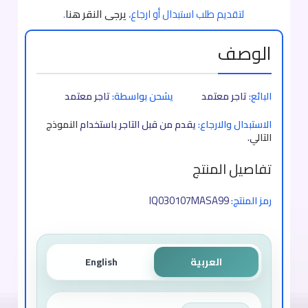
لتقديم طلب استبدال أو ارجاع،
يرجى النقر هنا
.
الوصف
البائع:
تاجر معتمد
يشحن بواسطة:
تاجر معتمد
الاستبدال والارجاع:
يقدم من قبل التاجر باستخدام
النموذج
التالي
.
تفاصيل المنتج
IQ030107MASA99
رمز المنتج:
العربية
English