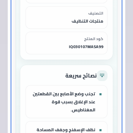
التصنيف
منتجات التنظيف
كود المنتج
IQ030107MASA99
نصائح سريعة
💡
تجنب وضع الأصابع بين القطعتين
عند الإغلاق بسبب قوة
المغناطيس.
نظف الإسفنج وجفف المساحة