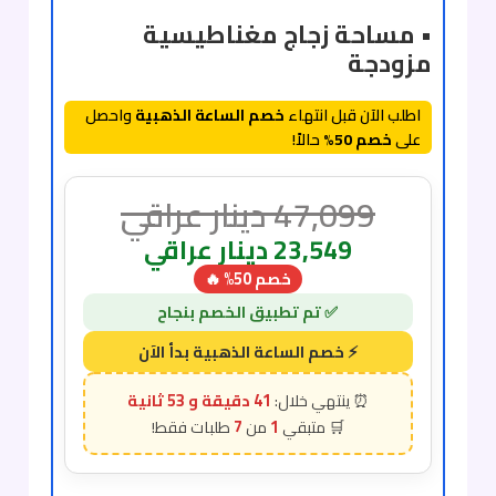
• مساحة زجاج مغناطيسية
مزودجة
اطلب الآن قبل انتهاء
خصم الساعة الذهبية
واحصل
على
خصم 50%
حالاً!
47,099
دينار عراقي
23,549
دينار عراقي
خصم 50% 🔥
41 دقيقة و 51 ثانية
7
1