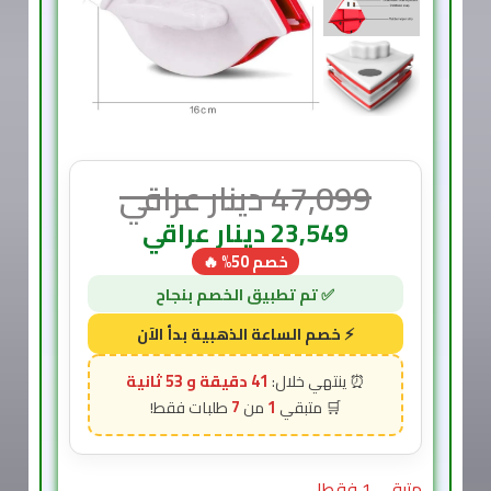
47,099
دينار عراقي
23,549
دينار عراقي
خصم 50% 🔥
41 دقيقة و 51 ثانية
7
1
متبقي 1 فقط!