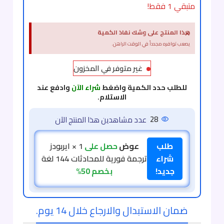
متبقي 1 فقط!
×
هذا المنتج على وشك نفاذ الكمية
يصعب توافره مجدداً في الوقت الراهن.
غير متوفر في المخزون
للطلب حدد الكمية واضغط
شراء الآن
وادفع عند
الاستلام.
28
عدد مشاهدين هذا المنتج الآن
طلب
عوض
حصل على
1 × ايربودز
شراء
ترجمة فورية للمحادثات 144 لغة
جديد!
بخصم 50%
ضمان الاستبدال والارجاع خلال 14 يوم.