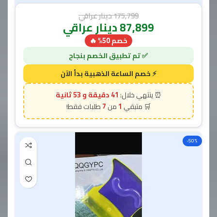
175,799
دينار عراقي
87,899
دينار عراقي
خصم 50% 🔥
41 دقيقة و 51 ثانية
7
1
-50%