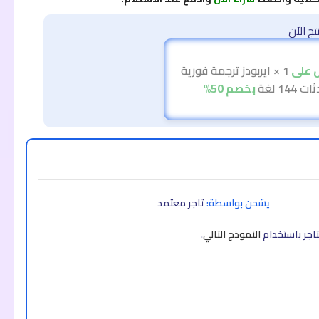
ج الآن
 على
1 × ايربودز ترجمة فورية
144 لغة
بخصم 50%
يشحن بواسطة:
تاجر معتمد
اجر باستخدام
النموذج التالي
.