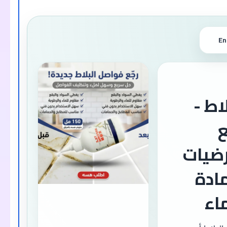
En
اط -
ع
ضيات
ادة
اء