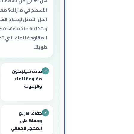
هل تعاني من تشققات ا
الأسطح في منزلك؟ معج
الحل الأمثل لإصلاح ا
وبتكلفة منخفضة، بفضل
المقاومة للماء التي ت
طويلاً.
مادة سيليكون
✓
مقاومة للماء
والرطوبة
جفاف سريع
✓
وحفاظ على
المظهر الجمالي