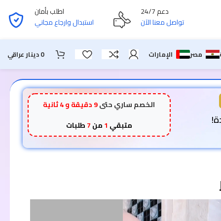
دعم 24/7
اطلب بأمان
تواصل معنا الآن
استبدال وارجاع مجاني
مصر
الإمارات
0
دينار عراقي
الخصم ساري حتى
9 دقيقة و 3 ثانية
متبقي
1
من
7
طلبات