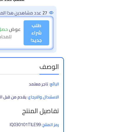
27
عدد مشاهدين هذا المنت
طلب
عوض
حصل
شراء
للمحادثات 
جديد!
الوصف
البائع:
تاجر معتمد
الاستبدال والارجاع:
يقدم من قبل الت
تفاصيل المنتج
IQ030101TILE99
رمز المنتج: