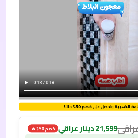
عة الذهبية
واحصل على
خصم 50%
حالاً!
عراقي
21,599
دينار عراقي
خصم 50% 🔥