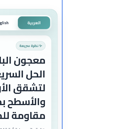
العربية
glish
✨ نظرة سريعة
معجون البل
الحل السري
لتشقق الأر
والأسطح بم
مقاومة للم