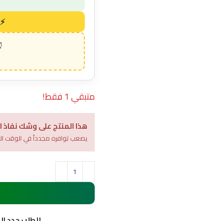
متبقي 1 فقط!
هذا المنتج على وشك نفاذ ا
يصعب توافره مجدداً في الوقت ال
للطلب حدد ا