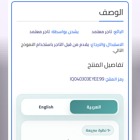
الوصف
البائع:
تاجر معتمد
يشحن بواسطة:
تاجر معتمد
الاستبدال والارجاع:
يقدم من قبل التاجر باستخدام
النموذج
التالي
.
تفاصيل المنتج
IQ040303EYEE99
رمز المنتج:
العربية
English
✨ نظرة سريعة