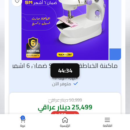
ماكينة الخياطة الحديثة SM ضمان 6 أشهر
44:32
أجهزة كهربائية
متوفر الآن
50,999
دينار عراقي
25,499
دينار عراقي
خصم 50% 🔥
0
القائمة
الرئيسية
عربة