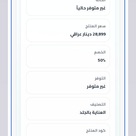
غير متوفر حالياً
سعر المنتج
28,899 دينار عراقي
الخصم
50%
التوفر
غير متوفر
التصنيف
العناية بالجلد
كود المنتج