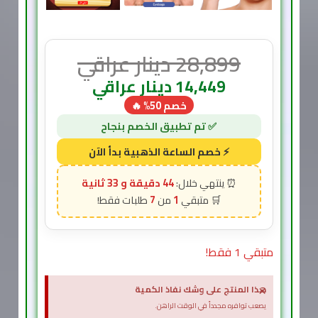
28,899
دينار عراقي
14,449
دينار عراقي
خصم 50% 🔥
44 دقيقة و 31 ثانية
7
1
متبقي 1 فقط!
×
هذا المنتج على وشك نفاذ الكمية
يصعب توافره مجدداً في الوقت الراهن.