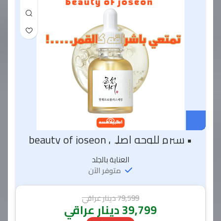
• سيرم للوجه اصلي beauty of joseon
العناية بالجلد
متوفر الآن
79,599
دينار عراقي
39,799
دينار عراقي