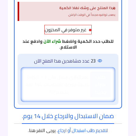
×
هذا المنتج على وشك نفاذ الكمية
يصعب توافره مجدداً في الوقت الراهن.
غير متوفر في المخزون
للطلب حدد الكمية واضغط
شراء الآن
وادفع عند
الاستلام.
21
عدد مشاهدين هذا المنتج الآن
طلب
عبدالباري
حصل على
1 × ايربودز
شراء
ترجمة فورية للمحادثات 144 لغة
جديد!
بخصم 50%
ضمان الاستبدال والارجاع خلال 14 يوم.
لتقديم طلب استبدال أو ارجاع،
يرجى النقر هنا
.