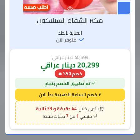
مكبر الشفاه السيليكون
العناية بالجلد
متوفر الآن
40,599
دينار عراقي
20,299
دينار عراقي
خصم 50% 🔥
44 دقيقة و 31 ثانية
7
1