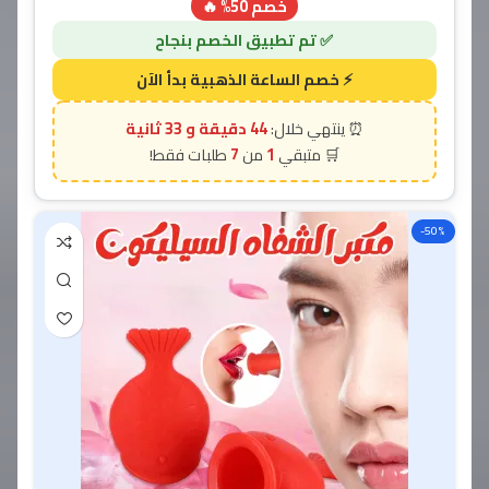
خصم 50% 🔥
44 دقيقة و 31 ثانية
7
1
-50%