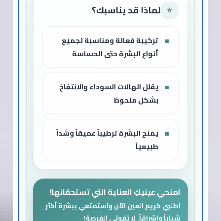
لماذا قد يناسبك؟
⭐
تركيبة فعالة ومناسبة لجميع
أنواع البشرة حتى الحساسة
يقلل الهالات السوداء والانتفاخ
بشكل ملحوظ
يمنح البشرة ترطيباً عميقاً وشداً
طبيعياً
امنحي عينيكِ العناية التي تستحقانها!
اطلبي كريم العين الآن واستمتعي ببشرة أكثر
شباباً وإشراقاً. لا تفوتي الفرصة!