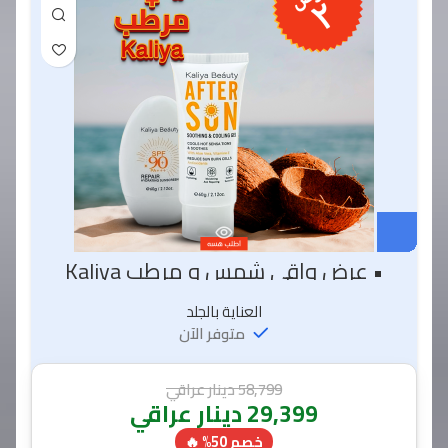
• عرض واقي شمس و مرطب Kaliya
العناية بالجلد
متوفر الآن
58,799
دينار عراقي
29,399
دينار عراقي
خصم 50% 🔥