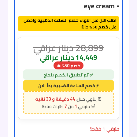
• eye cream
اطلب الآن قبل انتهاء
خصم الساعة الذهبية
واحصل
على
خصم 50%
حالاً!
28,899
دينار عراقي
14,449
دينار عراقي
خصم 50% 🔥
44 دقيقة و 31 ثانية
7
1
متبقي 1 فقط!