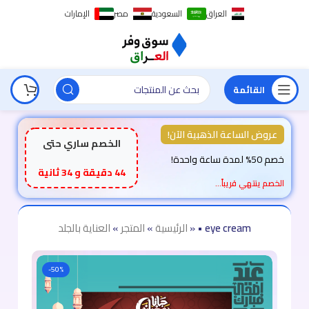
العراق
السعودية
مصر
الإمارات
القائمة
عروض الساعة الذهبية الآن!
الخصم ساري حتى
خصم 50% لمدة ساعة واحدة!
44 دقيقة و 32 ثانية
الخصم ينتهي قريباً…
• eye cream
»
الرئيسية
»
المتجر
»
العناية بالجلد
-50%