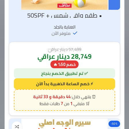
• طقم واقي شمس + 50SPF
العناية بالجلد
متوفر الآن
57,499
دينار عراقي
28,749
دينار عراقي
خصم 50% 🔥
44 دقيقة و 31 ثانية
7
1
-50%