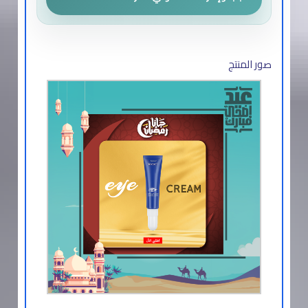
صور المنتج​