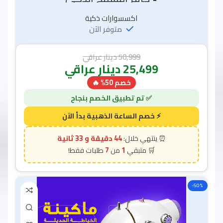
اكسسوارات ذكية
متوفر الآن
50,999
دينار عراقي
25,499
دينار عراقي
خصم 50% 🔥
44 دقيقة و 31 ثانية
7
1
-50%