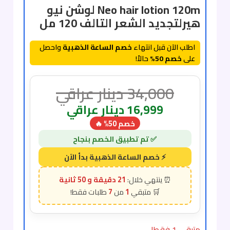
Neo hair lotion 120m لوشن نيو
هيرلتجديد الشعر التالف 120 مل
اطلب الآن قبل انتهاء
خصم الساعة الذهبية
واحصل
على
خصم 50%
حالاً!
34,000
دينار عراقي
16,999
دينار عراقي
خصم 50% 🔥
21 دقيقة و 49 ثانية
7
1
متبقي 1 فقط!