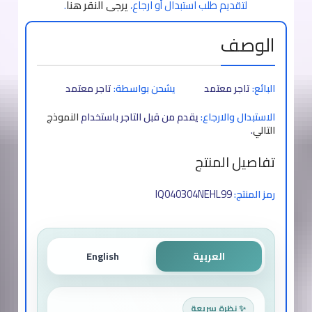
لتقديم طلب استبدال أو ارجاع،
يرجى النقر هنا
.
الوصف
البائع:
تاجر معتمد
يشحن بواسطة:
تاجر معتمد
الاستبدال والارجاع:
يقدم من قبل التاجر باستخدام
النموذج
التالي
.
تفاصيل المنتج
IQ040304NEHL99
رمز المنتج:
العربية
English
✨ نظرة سريعة