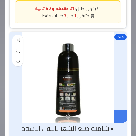
21 دقيقة و 49 ثانية
7
1
-50%
• شامبو صبغ الشعر باللون الاسود