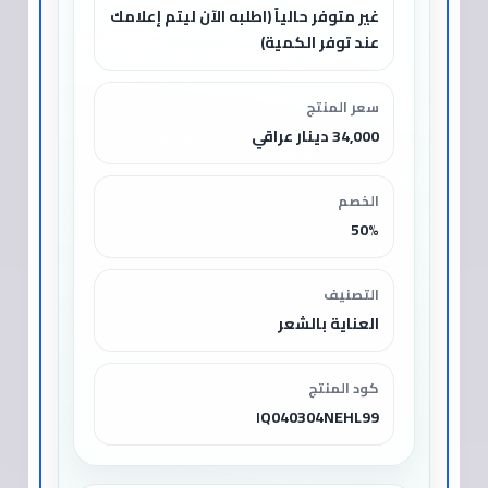
غير متوفر حالياً (اطلبه الآن ليتم إعلامك
عند توفر الكمية)
سعر المنتج
34,000 دينار عراقي
الخصم
50%
التصنيف
العناية بالشعر
كود المنتج
IQ040304NEHL99