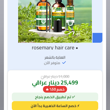
• rosemary hair care
العناية بالشعر
متوفر الآن
51,000
دينار عراقي
25,499
دينار عراقي
خصم 50% 🔥