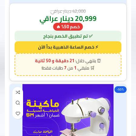
42,000
دينار عراقي
20,999
دينار عراقي
خصم 50% 🔥
21 دقيقة و 49 ثانية
7
1
-50%