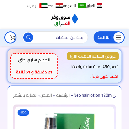
العراق
السعودية
مصر
الإمارات
القائمة
عروض الساعة الذهبية الآن!
الخصم ساري حتى
خصم 50% لمدة ساعة واحدة!
21 دقيقة و 50 ثانية
الخصم ينتهي قريباً…
مل
»
الرئيسية
»
المتجر
»
العناية بالشعر
-50%