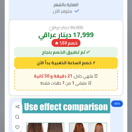
العناية بالشعر
متوفر الآن
36,000
دينار عراقي
17,999
دينار عراقي
خصم 50% 🔥
21 دقيقة و 49 ثانية
7
1
-50%