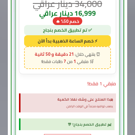
34,000
دينار عراقي
16,999
دينار عراقي
خصم 50% 🔥
21 دقيقة و 49 ثانية
7
1
متبقي 1 فقط!
×
هذا المنتج على وشك نفاذ الكمية
يصعب توافره مجدداً في الوقت الراهن.
×
تم تطبيق الخصم بنجاح! 🎊