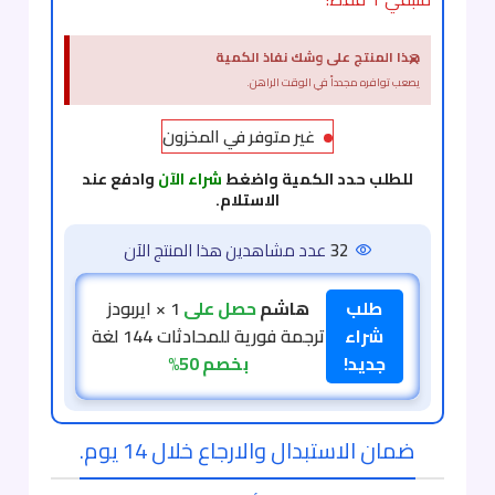
×
هذا المنتج على وشك نفاذ الكمية
يصعب توافره مجدداً في الوقت الراهن.
غير متوفر في المخزون
للطلب حدد الكمية واضغط
شراء الآن
وادفع عند
الاستلام.
32
عدد مشاهدين هذا المنتج الآن
طلب
هاشم
حصل على
1 × ايربودز
شراء
ترجمة فورية للمحادثات 144 لغة
جديد!
بخصم 50%
ضمان الاستبدال والارجاع خلال 14 يوم.