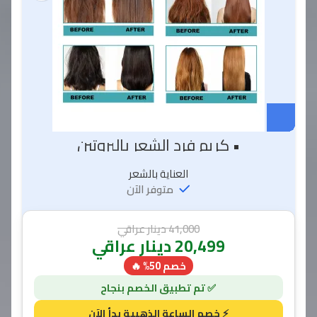
• كريم فرد الشعر بالبروتين
العناية بالشعر
متوفر الآن
41,000
دينار عراقي
20,499
دينار عراقي
خصم 50% 🔥