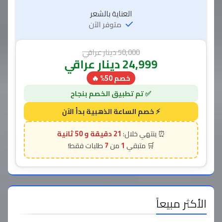
العناية بالشعر
متوفر الآن
50,000
دينار عراقي
24,999
دينار عراقي
خصم 50% 🔥
21 دقيقة و 49 ثانية
7
1
الأكثر مبيعاً