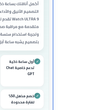
أكمل أناقتك بساعة ذك
atch ULTRA 9
متقدمة مع مراقبة صح
وتجربة استخدام سلسة،
بتصميم يشبه ساعة آبل 
أول ساعة ذكية
✓
تدعم خاصية Chat
GPT
خصم مذهل 50%
✓
لفترة محدودة