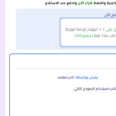
لكمية واضغط
شراء الآن
وادفع عند الاستلام.
ج الآن
على
1 × ايربودز ترجمة فورية
144 لغة
بخصم 50%
يشحن بواسطة:
تاجر معتمد
اجر باستخدام
النموذج التالي
.