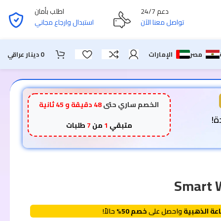
دعم 24/7
اطلب بأمان
تواصل معنا الآن
استبدال وارجاع مجاني
مصر
الإمارات
0
دينار عراقي
الخصم ساري حتى
48 دقيقة و 44 ثانية
متبقي
1
من
7
طلبات
عة الذهبية
واحصل على
خصم 50%
حالاً!