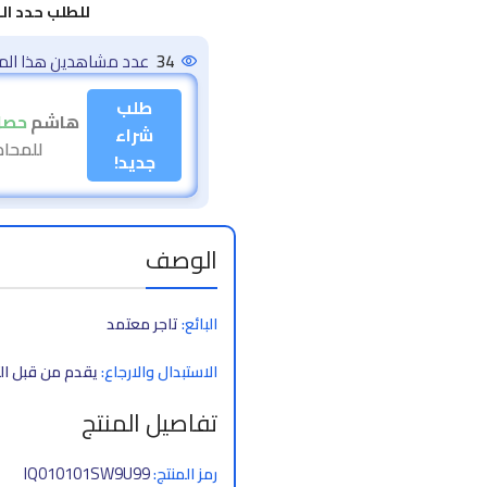
للطلب حدد ا
37
عدد مشاهدين هذا المنت
طلب
عمار
حصل 
شراء
للمحادثات 
جديد!
الوصف
البائع:
تاجر معتمد
الاستبدال والارجاع:
يقدم من قبل الت
تفاصيل المنتج
IQ010101SW9U99
رمز المنتج: