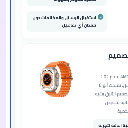
استقبال الرسائل والمكالمات دون
فقدان أي تفاصيل
تصميم
تأتي الساعة بشاشة AMOLED بحجم 2.02
ة 320x385 بكسل، تمنحك ألوانًا
صميم الأنيق يشبه
كانية تخصيص
خصية.
AMOLED عالية الدقة لتجربة