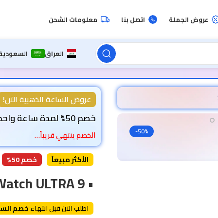
عروض الجملة
اتصل بنا
معلومات الشحن
العراق
السعودية
عروض الساعة الذهبية الآن!
خصم 50% لمدة ساعة واحدة!
-50%
الخصم ينتهي قريباً…
الأكثر مبيعاً
خصم 50%
• Smart Watch ULTRA 9
اطلب الآن قبل انتهاء
خصم السا