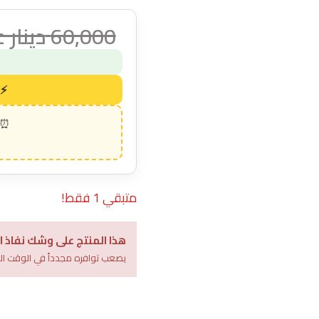
60,000
دينار 
متبقي 1 فقط!
هذا المنتج على وشك نفاذ ا
يصعب توافره مجدداً في الوقت ال