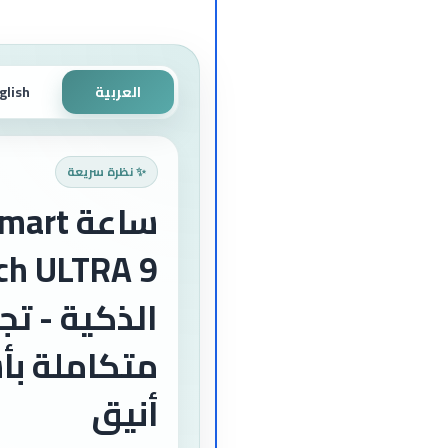
العربية
glish
✨ نظرة سريعة
ساعة art
ch ULTRA 9
الذكية - تج
متكاملة بأ
أنيق