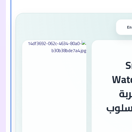
En
Sm
Wat
ربة
سلوب