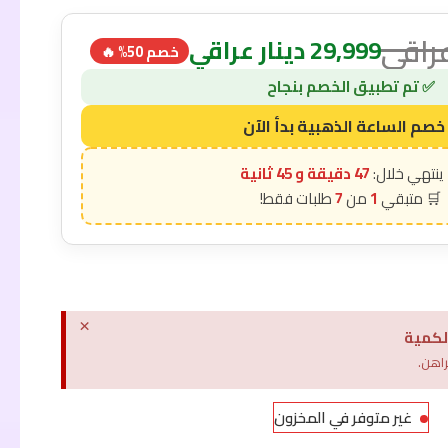
عراقي
29,999
دينار عراقي
خصم 50% 🔥
47 دقيقة و 44 ثانية
7
1
×
لكمية
راهن.
غير متوفر في المخزون