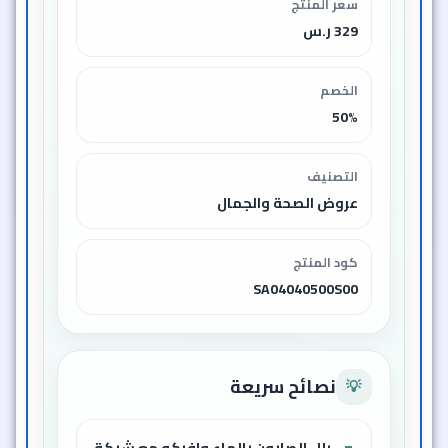
سعر المنتج
329 ر.س
الخصم
50%
التصنيف
عروض الصحة والجمال
كود المنتج
SA04040500S00
نصائح سريعة
💡
بلل الصابون بالماء وافركه مع شبكة