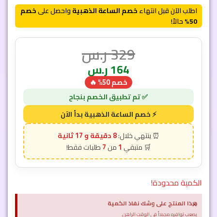
اطلب الآن قبل انتهاء
خصم الساعة الذهبية
واحصل على
خصم
50%
حالاً!
329
ر.س
164
ر.س
خصم 50% 🔥
8 دقيقة و 15 ثانية
7
1
الكمية محدودة!
×
هذا المنتج على وشك نفاذ الكمية
يصعب توافره مجدداً في الوقت الراهن.