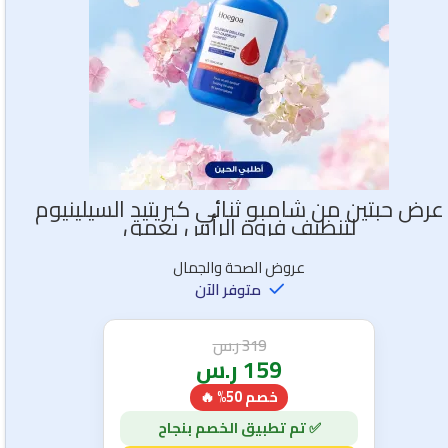
عرض حبتين من شامبو ثنائي كبريتيد السيلينيوم
لتنظيف فروة الرأس بعمق
عروض الصحة والجمال
متوفر الآن
319
ر.س
159
ر.س
خصم 50% 🔥