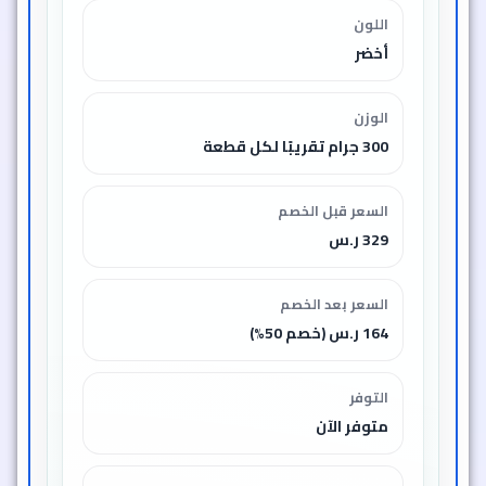
اللون
أخضر
الوزن
300 جرام تقريبًا لكل قطعة
السعر قبل الخصم
329 ر.س
السعر بعد الخصم
164 ر.س (خصم 50%)
التوفر
متوفر الآن