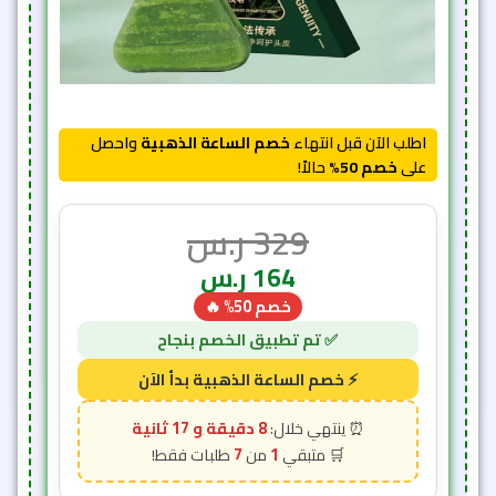
اطلب الآن قبل انتهاء
خصم الساعة الذهبية
واحصل
على
خصم 50%
حالاً!
329
ر.س
164
ر.س
خصم 50% 🔥
8 دقيقة و 15 ثانية
7
1