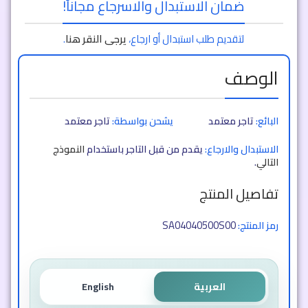
ضمان الاستبدال والاسرجاع مجاناً!
لتقديم طلب استبدال أو ارجاع،
يرجى النقر هنا
.
الوصف
البائع:
تاجر معتمد
يشحن بواسطة:
تاجر معتمد
الاستبدال والارجاع:
يقدم من قبل التاجر باستخدام
النموذج
التالي
.
تفاصيل المنتج
SA04040500S00
رمز المنتج:
العربية
English