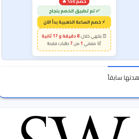
خصم 50% 🔥
8 دقيقة و 15 ثانية
7
1
دتها سابقاً