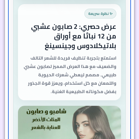
✨ نظرة سريعة
عرض حصري: 2 صابون عشبي
من 12 نباتًا مع أوراق
بلاتيكلادوس وجينسينغ
استمتع بتجربة تنظيف فريدة للشعر التالف
والضعيف مع هذا العرض المميز لصابون عشبي
طبيعي. مصمم ليعطي شعرك الحيوية
واللمعان مع كل استخدام، ويعزز قوة الجذور
بفضل مكوناته الطبيعية الغنية.