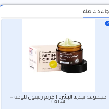
جات ذات صلة
-
مجموعة تجديد البشرة ( كريم ريتينول للوجه –
سيرم )