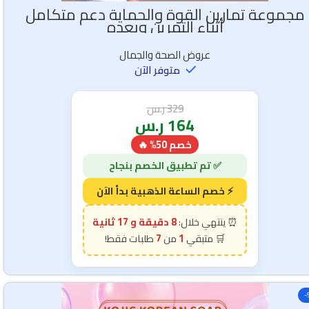
مجموعة تمارين القوة والحماية دعم متكامل
أثناء التمرين وبعده
عروض الصحة والجمال
متوفر الآن
329
ر.س
164
ر.س
خصم 50% 🔥
8 دقيقة و 15 ثانية
7
1
-