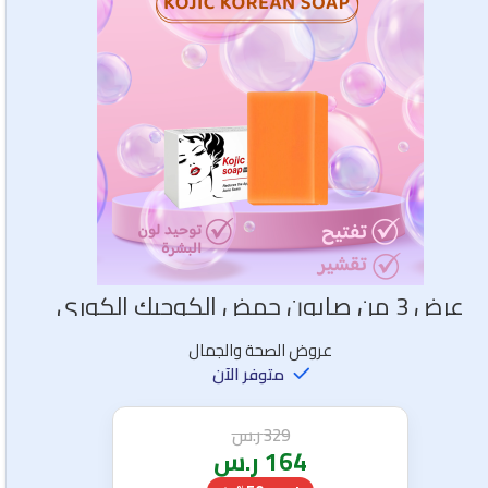
عرض 3 من صابون حمض الكوجيك الكوري
عروض الصحة والجمال
متوفر الآن
329
ر.س
164
ر.س