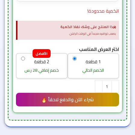
الكمية محدودة!
×
هذا المنتج على وشك نفاذ الكمية
يصعب توافره مجدداً في الوقت الراهن.
اختر العرض المناسب
الأفضل
1 قطعة
2 قطعة
الخصم الحالي
خصم إضافي 28 ر.س
شراء الآن والدفع لاحقاً