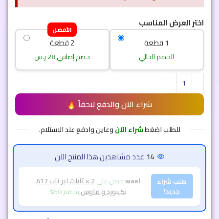
اختر العرض المناسب
الأفضل
1 قطعة
2 قطعة
الخصم الحالي
خصم إضافي 28 ر.س
شراء الآن والدفع لاحقاً
للطلب اضغط
شراء الآن
وعاين وادفع عند الاستلام.
14
عدد مشاهدين هذا المنتج الآن
wael
حصل على
2 × تابلت اير تاب A17
طلب شراء
جديد!
بكيبورد و ماوس
بخصم 50%