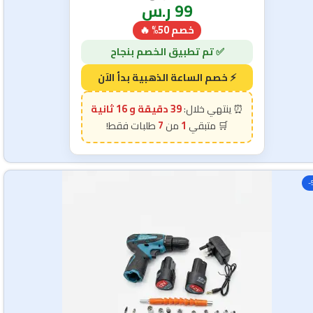
99
ر.س
خصم 50% 🔥
39 دقيقة و 15 ثانية
7
1
-