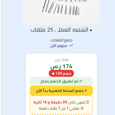
• الشنيور العملي 25 مثقاب
جميع المنتجات
متوفر الآن
349
ر.س
174
ر.س
خصم 50% 🔥
39 دقيقة و 15 ثانية
7
1