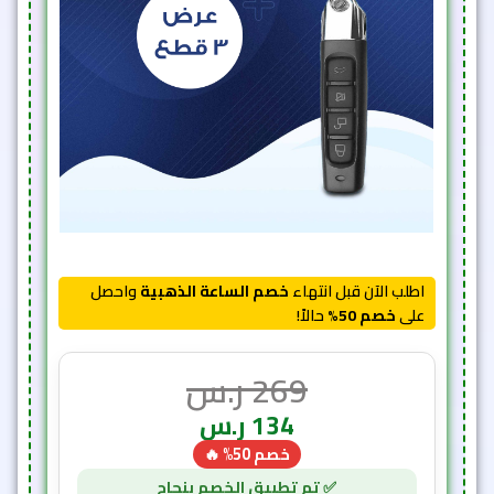
اطلب الآن قبل انتهاء
خصم الساعة الذهبية
واحصل
على
خصم 50%
حالاً!
269
ر.س
134
ر.س
خصم 50% 🔥