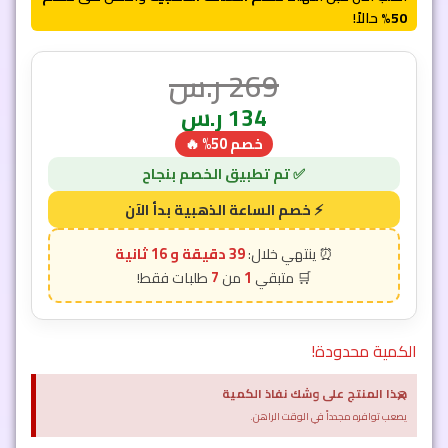
50%
حالاً!
269
ر.س
134
ر.س
خصم 50% 🔥
39 دقيقة و 15 ثانية
7
1
الكمية محدودة!
×
هذا المنتج على وشك نفاذ الكمية
يصعب توافره مجدداً في الوقت الراهن.