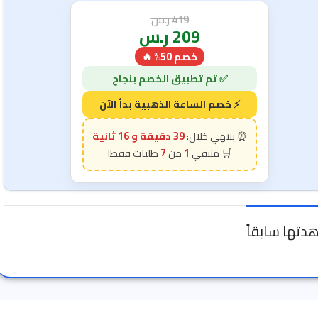
419
ر.س
209
ر.س
خصم 50% 🔥
39 دقيقة و 15 ثانية
7
1
دتها سابقاً