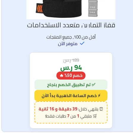
قفاز التمارين متعدد الاستخدامات
أقل من 100
,
جميع المنتجات
متوفر الآن
189
ر.س
94
ر.س
خصم 50% 🔥
39 دقيقة و 15 ثانية
7
1