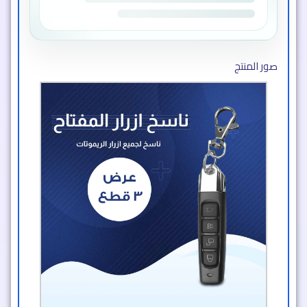
صور المنتج​