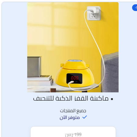
-
• ماكينة القفز الذكية للتنحيف
جميع المنتجات
متوفر الآن
199
ر.س