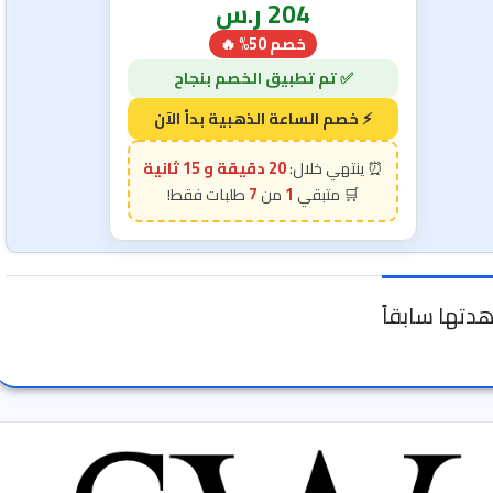
204
ر.س
خصم 50% 🔥
20 دقيقة و 14 ثانية
7
1
دتها سابقاً