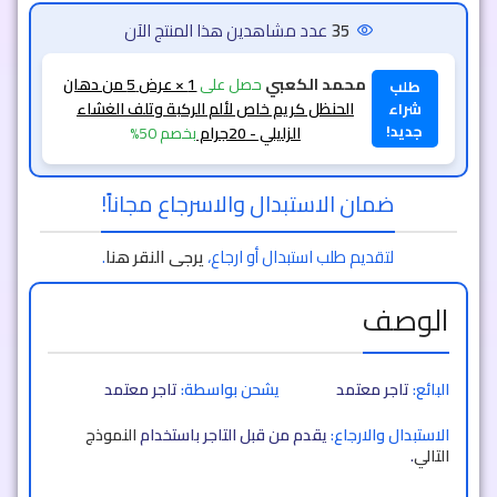
51
عدد مشاهدين هذا المنتج الآن
طلب
محمد.العسيوي
حصل على
1 × عرض 3
شراء
الزيت الهندي 108 عشبة
بخصم 50%
جديد!
ضمان الاستبدال والاسرجاع مجاناً!
لتقديم طلب استبدال أو ارجاع،
يرجى النقر هنا
.
الوصف
البائع:
تاجر معتمد
يشحن بواسطة:
تاجر معتمد
الاستبدال والارجاع:
يقدم من قبل التاجر باستخدام
النموذج
التالي
.