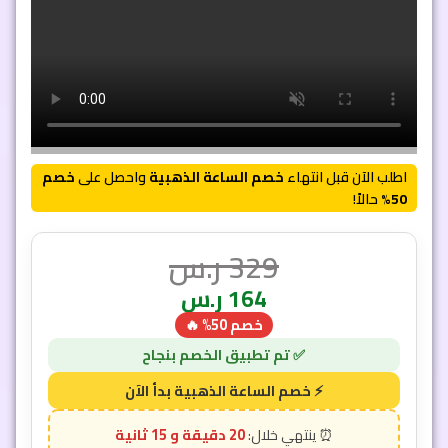
اطلب الآن قبل انتهاء
خصم الساعة الذهبية
واحصل على
خصم
50%
حالاً!
329
ر.س
164
ر.س
خصم 50% 🔥
20 دقيقة و 14 ثانية