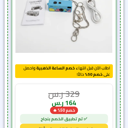
اطلب الآن قبل انتهاء
خصم الساعة الذهبية
واحصل
على
خصم 50%
حالاً!
329
ر.س
164
ر.س
خصم 50% 🔥