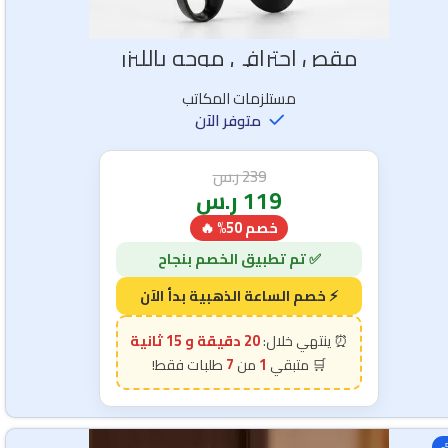
مقص احترافي موجه بالليزر
مستلزمات المكاتب
متوفر الآن
239
ر.س
119
ر.س
خصم 50% 🔥
20 دقيقة و 14 ثانية
7
1
-