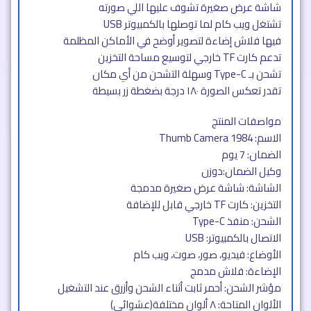
شاشة عرض صغيرة تشوف عليها اللي صورته
تشتغل ويب كام لما توصلها بالكمبيوتر USB
فيها فلاش إضاءة لتصوير أوضح في الأماكن المظلمة
تدعم كارت TF خارجي لتوسيع مساحة التخزين
تشحن بـ Type-C وسهلة التشحن من أي مكان
تقدر تعكس الصورة ١٨٠ درجة بضغطة زر بسيطة
مواصفات المنتج
الاسم: Thumb Camera 1984
الضمان: 7 يوم
وكيل الضمان:دوزن
الشاشة: شاشة عرض صغيرة مدمجة
التخزين: كارت TF خارجي قابل للإضافة
الشحن: منفذ Type-C
الاتصال بالكمبيوتر: USB
الأوضاع: فيديو، صور، صوت، ويب كام
الإضاءة: فلاش مدمج
مؤشر الشحن: أحمر ثابت أثناء الشحن وأزرق عند التشغيل
الألوان المتاحة: ٨ ألوان مختلفة(عشوائي)