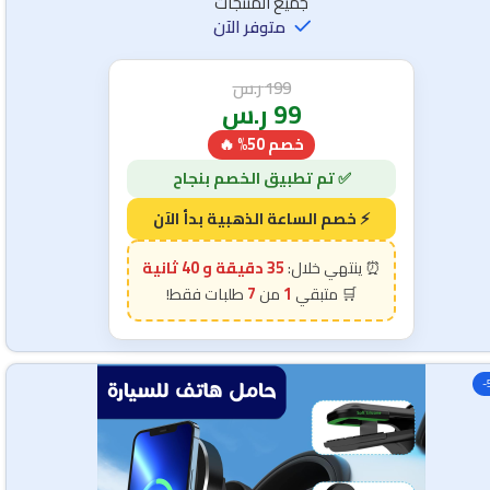
جميع المنتجات
متوفر الآن
199
ر.س
99
ر.س
خصم 50% 🔥
35 دقيقة و 38 ثانية
7
1
-