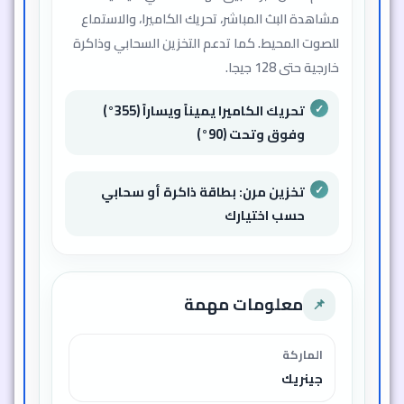
مشاهدة البث المباشر، تحريك الكاميرا، والاستماع
للصوت المحيط. كما تدعم التخزين السحابي وذاكرة
خارجية حتى 128 جيجا.
تحريك الكاميرا يميناً ويساراً (355°)
وفوق وتحت (90°)
تخزين مرن: بطاقة ذاكرة أو سحابي
حسب اختيارك
معلومات مهمة
📌
الماركة
جينريك