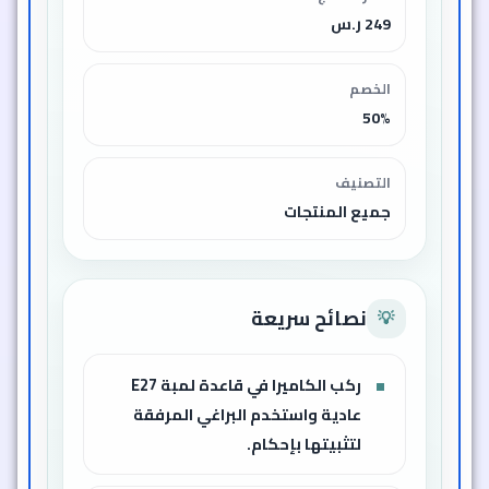
249 ر.س
الخصم
50%
التصنيف
جميع المنتجات
نصائح سريعة
💡
ركب الكاميرا في قاعدة لمبة E27
عادية واستخدم البراغي المرفقة
لتثبيتها بإحكام.