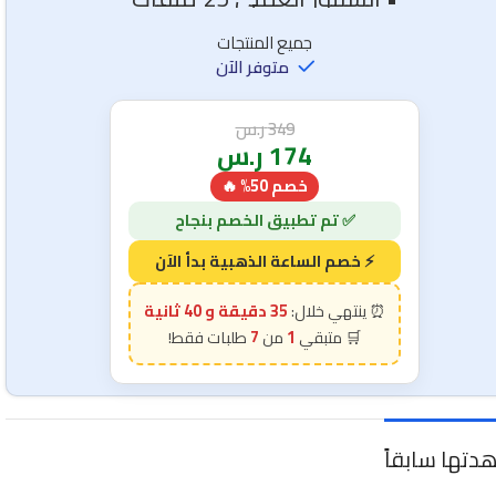
جميع المنتجات
متوفر الآن
349
ر.س
174
ر.س
خصم 50% 🔥
35 دقيقة و 38 ثانية
7
1
دتها سابقاً