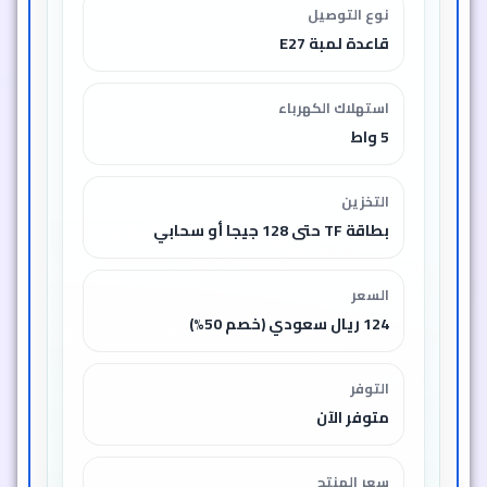
نوع التوصيل
قاعدة لمبة E27
استهلاك الكهرباء
5 واط
التخزين
بطاقة TF حتى 128 جيجا أو سحابي
السعر
124 ريال سعودي (خصم 50%)
التوفر
متوفر الآن
سعر المنتج