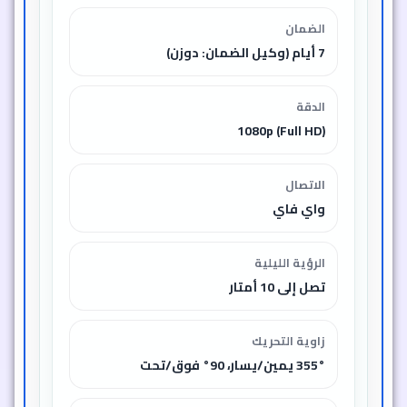
الضمان
7 أيام (وكيل الضمان: دوزن)
الدقة
1080p (Full HD)
الاتصال
واي فاي
الرؤية الليلية
تصل إلى 10 أمتار
زاوية التحريك
355° يمين/يسار، 90° فوق/تحت