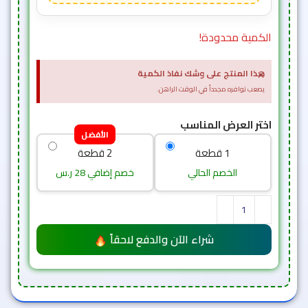
الكمية محدودة!
×
هذا المنتج على وشك نفاذ الكمية
يصعب توافره مجدداً في الوقت الراهن.
اختر العرض المناسب
الأفضل
1 قطعة
2 قطعة
الخصم الحالي
خصم إضافي 28 ر.س
شراء الآن والدفع لاحقاً