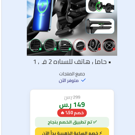
• حامل هاتف للسياره 2 في 1
جميع المنتجات
متوفر الآن
299
ر.س
149
ر.س
خصم 50% 🔥