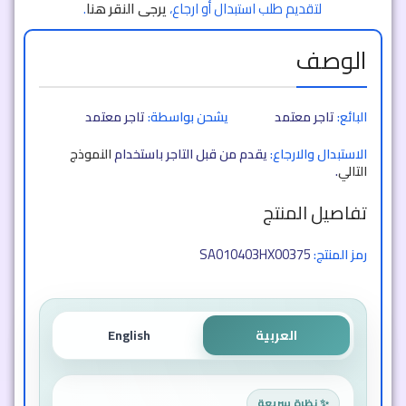
لتقديم طلب استبدال أو ارجاع،
يرجى النقر هنا
.
الوصف
البائع:
تاجر معتمد
يشحن بواسطة:
تاجر معتمد
الاستبدال والارجاع:
يقدم من قبل التاجر باستخدام
النموذج
التالي
.
تفاصيل المنتج
SA010403HX00375
رمز المنتج:
العربية
English
✨ نظرة سريعة