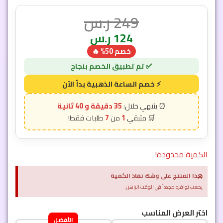
249
ر.س
124
ر.س
خصم 50% 🔥
35 دقيقة و 38 ثانية
7
1
الكمية محدودة!
×
هذا المنتج على وشك نفاذ الكمية
يصعب توافره مجدداً في الوقت الراهن.
اختر العرض المناسب
الأفضل