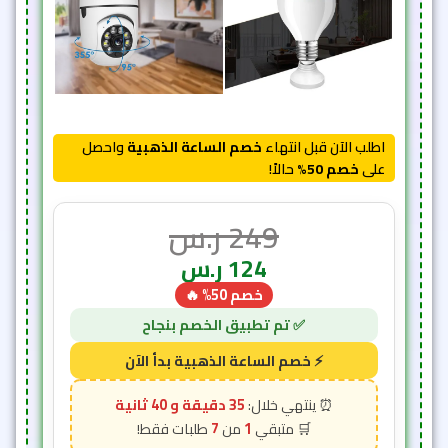
اطلب الآن قبل انتهاء
خصم الساعة الذهبية
واحصل
على
خصم 50%
حالاً!
249
ر.س
124
ر.س
خصم 50% 🔥
35 دقيقة و 38 ثانية
7
1