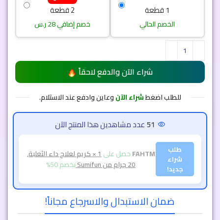
1 قطعة
2 قطعة
الخصم الحالي
خصم إضافي 28 ر.س
شراء الآن والدفع لاحقاً
للطلب اضغط
شراء الآن
وعاين وادفع عند الاستلام.
51
عدد مشاهدين هذا المنتج الآن
طلب
FAHTM
حصل على
1 × كريم لعلاج داء الثعلبة,
شراء
20 جرام من Sumifun
بخصم 50%
جديد!
ضمان الاستبدال والاسرجاع مجاناً!