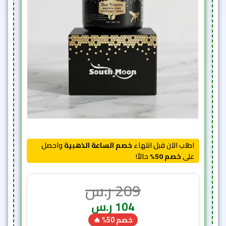
اطلب الآن قبل انتهاء
خصم الساعة الذهبية
واحصل
على
خصم 50%
حالاً!
209
ر.س
104
ر.س
خصم 50% 🔥