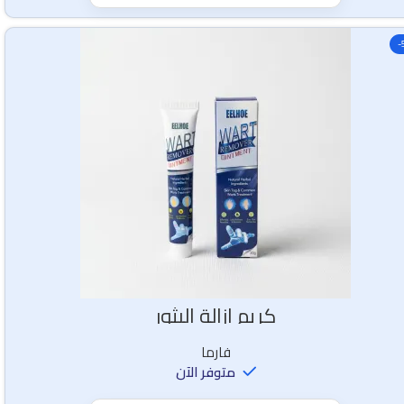
-
كريم ازالة البثور
فارما
متوفر الآن