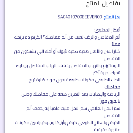
تفاصيل المنتج
SA04010700BEEVEN00
رمز المنتج:
أفكار المحتوى:
ألم المفاصل والركب تعبت من ألم مفاصلك؟ الكريم ده يريّحك
فعلاً
كبار السن والأهل هدية صحية لأبوك أو أمك اللي يشتكون من
المفاصل
الروماتيزم والتهاب المفاصل يخفف التهاب المفاصل ويخليك
تتحرك بحرية أكثر
الطب الطبيعي مكونات طبيعية بدون مواد ضارة تريح
مفاصلك
الرياضة والإصابات بعد التمرين ضعه على مفاصلك وحس
بالفرق فوراً
سم النحل العلاجي سم النحل مثبت علمياً إنه يخفف ألم
المفاصل
الكركم والعلاج الطبيعي كركم وأرنيكا وجلوكوزامين مكونات
علاجية حقيقية