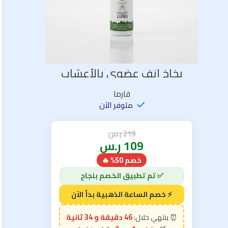
بخاخ أنف عضوي بالأعشاب
فارما
متوفر الآن
219
ر.س
109
ر.س
خصم 50% 🔥
46 دقيقة و 33 ثانية