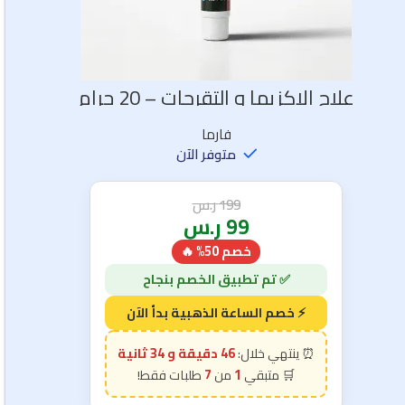
علاج الاكزيما و التقرحات – 20 جرام
فارما
متوفر الآن
199
ر.س
99
ر.س
خصم 50% 🔥
46 دقيقة و 33 ثانية
7
1