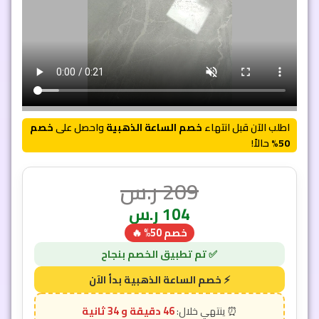
اطلب الآن قبل انتهاء
خصم الساعة الذهبية
واحصل على
خصم
50%
حالاً!
209
ر.س
104
ر.س
خصم 50% 🔥
46 دقيقة و 33 ثانية