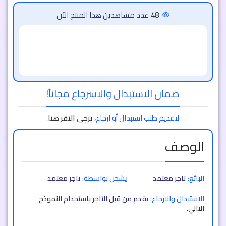
48
عدد مشاهدين هذا المنتج الآن
Khaled mohammed
حصل على
1 × مكيف
طلب
صحراوي متنقل DLC سعة 30 لتر بضمان عامين
شراء
جديد!
(تبريد بالثلج + موفر للطاقة) 120 واط
بخصم 50%
ضمان الاستبدال والاسرجاع مجاناً!
لتقديم طلب استبدال أو ارجاع،
يرجى النقر هنا
.
الوصف
البائع:
تاجر معتمد
يشحن بواسطة:
تاجر معتمد
الاستبدال والارجاع:
يقدم من قبل التاجر باستخدام
النموذج
التالي
.