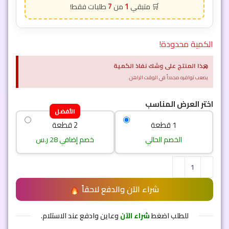
7
1
الكمية محدودة!
×
هذا المنتج على وشك نفاذ الكمية
يصعب توافره مجدداً في الوقت الراهن.
اختر العرض المناسب
الأفضل
1 قطعة
2 قطعة
الخصم الحالي
خصم إضافي 28 ر.س
شراء الآن والدفع لاحقاً
للطلب اضغط
شراء الآن
وعاين وادفع عند الاستلام.