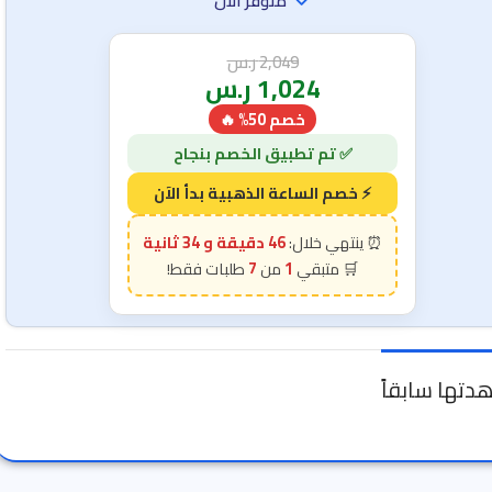
متوفر الآن
2,049
ر.س
1,024
ر.س
خصم 50% 🔥
46 دقيقة و 33 ثانية
7
1
دتها سابقاً