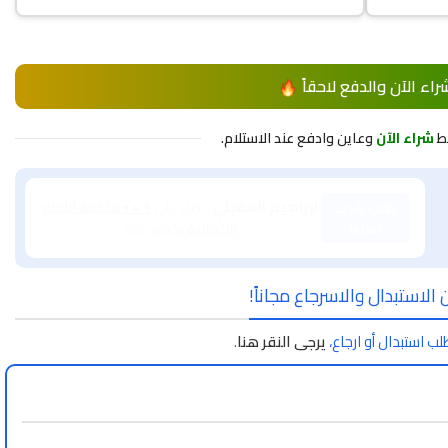
راء الآن والدفع لاحقاً
ط
شراء الآن
وعاين وادفع عند الاستلام.
طلب
رامووو ال اسمر
حصل على
1 × جوال عالى الجودة
شراء
10 PRO XL ضمان عام + هدية مجانية
بخصم 50%
جديد!
الاستبدال والاسرجاع مجاناً!
لب استبدال أو ارجاع،
يرجى النقر هنا
.