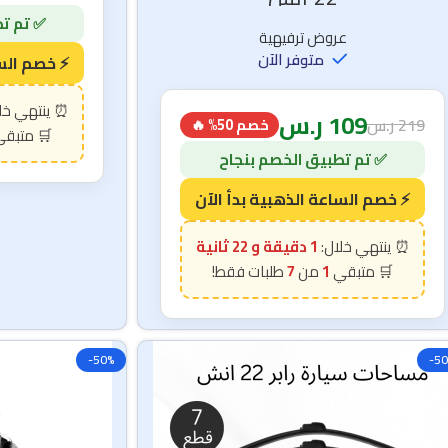
29
259
ر.س
22 انش
عروض ترفيهية
متوفر الآن
109
ر.س
219
ر.س
خصم 50% 🔥
1 دقيقة و 21 ثانية
7
1
-50%
-5