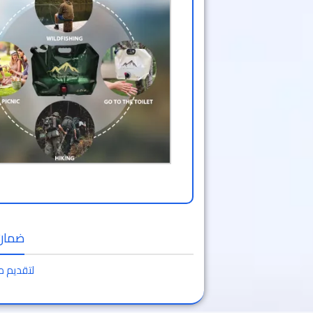
ضمان 
لتقديم ط