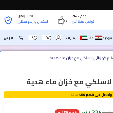
دعم 24/7
اطلب بأمان
تواصل معنا الآن
استبدال وارجاع مجاني
عودية
مصر
الإمارات
0
ر.س
م كهربائي لاسلكي مع خزان ماء هدية
لاسلكي مع خزان ماء هدية
واحصل على
خصم 50%
حالاً!
.س
224
ر.س
خصم 50% 🔥