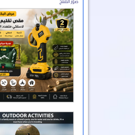
صور المنتج​