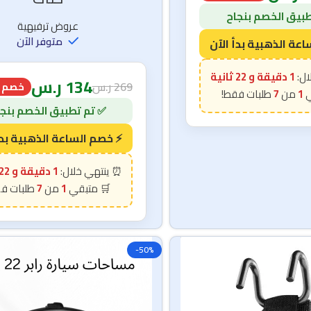
1
ر.س
خصم 50% 🔥
حبات
عروض ترفيهية
متوفر الآن
1 دقيقة و 21 ثانية
134
ر.س
269
ر.س
خصم 50% 🔥
7
1
1 دقيقة و 21 ثانية
7
1
-50%