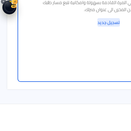
 المرة القادمة بسهولة وامكانية تتبع مسار طلبك
⚡
05
43
 المخزن الى عنوان منزلك.
تسجيل جديد