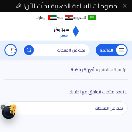
خصومات الساعة الذهبية بدأت الآن! 🎉
السعودية
مصر
الإمارات
القائمة
الرئيسية
»
المتجر
»
أجهزة رياضية
لا توجد منتجات تتوافق مع اختيارك.
⚡
20
35