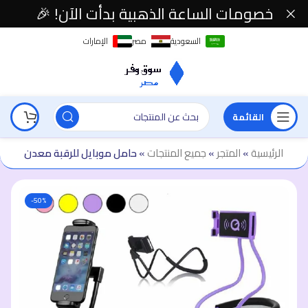
خصومات الساعة الذهبية بدأت الآن! 🎉
السعودية
مصر
الإمارات
القائمة
الرئيسية
»
المتجر
»
جميع المنتجات
»
حامل موبايل للرقبة معدن
-50%