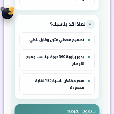
⚡
01
07
لماذا قد يناسبك؟
⭐
تصميم معدني متين وقابل للطي
يدور بزاوية 360 درجة ليناسب جميع
الأوضاع
سعر مخفض بنسبة 50% لفترة
محدودة
لا تفوت الفرصة!