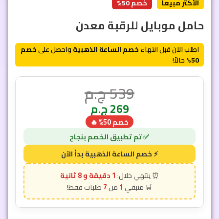
الأكثر مبيعاً
خصم 50%
حامل موبايل للرقبة معدن
اطلب الآن قبل انتهاء
خصم الساعة الذهبية
واحصل على
خصم
50%
حالاً!
539
ج.م
269
ج.م
خصم 50% 🔥
1 دقيقة و 6 ثانية
7
1