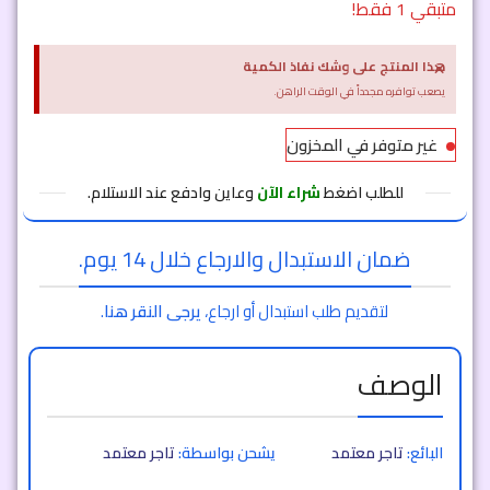
متبقي 1 فقط!
×
هذا المنتج على وشك نفاذ الكمية
يصعب توافره مجدداً في الوقت الراهن.
غير متوفر في المخزون
للطلب اضغط
شراء الآن
وعاين وادفع عند الاستلام.
ضمان الاستبدال والارجاع خلال 14 يوم.
لتقديم طلب استبدال أو ارجاع،
يرجى النقر هنا
.
الوصف
البائع:
تاجر معتمد
يشحن بواسطة:
تاجر معتمد