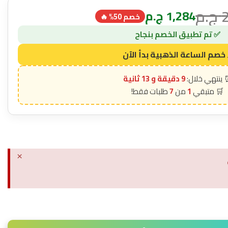
ج.م
1,284
ج.م
خصم 50% 🔥
9 دقيقة و 11 ثانية
7
1
×