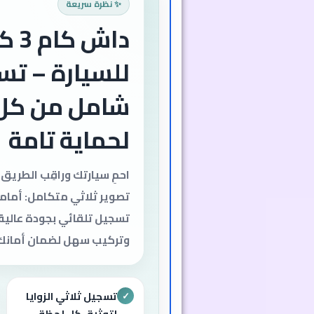
✨ نظرة سريعة
داش 
للسيارة – تس
شامل من كل ا
لحماية تامة
احمِ سيارتك وراقِب الطريق 
تصوير ثلاثي متكامل: أمام
تسجيل تلقائي بجودة عالية نه
وتركيب سهل لضمان أمانك 
تسجيل ثلاثي الزوايا
✓
لتوثيق كل لحظة