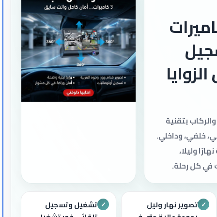
كام 3 كاميرات
جيل
لزوايا
والركاب بتقنية
ي، خلفي، وداخلي.
ارًا وليلا،
في كل رحلة.
تصوير نهار وليل
تشغيل وتسجيل
✓
✓
بجودة عالية حتى في
تلقائي فور تشغيل