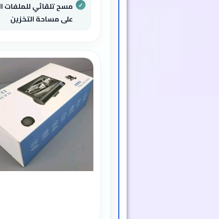
مسح تلقائي للملفات ا
على مساحة التخزين