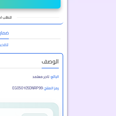
للطلب 
ضمان ا
لتقديم
الوصف
البائع:
تاجر معتمد
EG050105DNRP99
رمز المنتج: