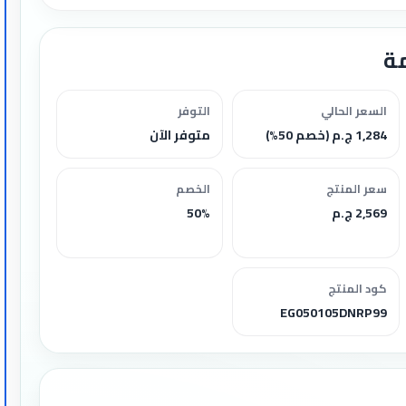
ة
السعر الحالي
التوفر
1,284 ج.م (خصم 50%)
متوفر الآن
سعر المنتج
الخصم
2,569 ج.م
50%
كود المنتج
EG050105DNRP99